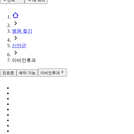
선택
내 위치
병원 찾기
신안군
이비인후과
진료중
예약 가능
이비인후과