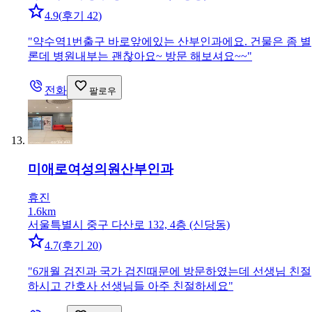
4.9
(
후기 42
)
"
약수역1번출구 바로앞에있는 산부인과에요. 건물은 좀 별
론데 병원내부는 괜찮아요~ 방문 해보셔요~~
"
전화
팔로우
미애로여성의원
산부인과
휴진
1.6km
서울특별시 중구 다산로 132, 4층 (신당동)
4.7
(
후기 20
)
"
6개월 검진과 국가 검진때문에 방문하였는데 선생님 친절
하시고 간호사 선생님들 아주 친절하세요
"