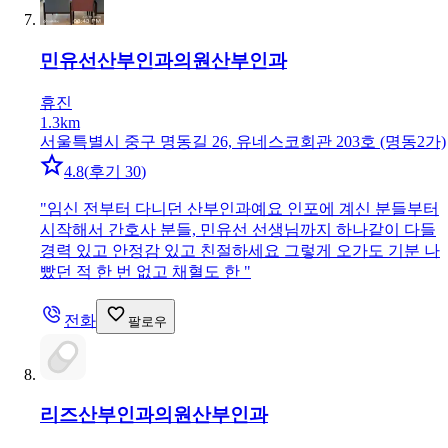
민유선산부인과의원
산부인과
휴진
1.3km
서울특별시 중구 명동길 26, 유네스코회관 203호 (명동2가)
4.8
(
후기 30
)
"
임신 전부터 다니던 산부인과예요 인포에 계신 분들부터
시작해서 간호사 분들, 민유선 선생님까지 하나같이 다들
경력 있고 안정감 있고 친절하세요 그렇게 오가도 기분 나
빴던 적 한 번 없고 채혈도 한
"
전화
팔로우
리즈산부인과의원
산부인과