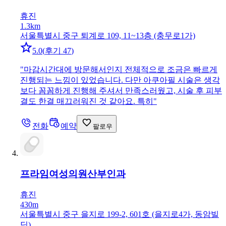
휴진
1.3km
서울특별시 중구 퇴계로 109, 11~13층 (충무로1가)
5.0
(
후기 47
)
"
마감시간대에 방문해서인지 전체적으로 조금은 빠르게
진행되는 느낌이 있었습니다. 다만 아쿠아필 시술은 생각
보다 꼼꼼하게 진행해 주셔서 만족스러웠고, 시술 후 피부
결도 한결 매끄러워진 것 같아요. 특히
"
전화
예약
팔로우
프라임여성의원
산부인과
휴진
430m
서울특별시 중구 을지로 199-2, 601호 (을지로4가, 동암빌
딩)