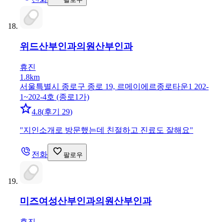
위드산부인과의원
산부인과
휴진
1.8km
서울특별시 종로구 종로 19, 르메이에르종로타운1 202-
1~202-4호 (종로1가)
4.8
(
후기 29
)
"
지인소개로 방문했는데 친절하고 진료도 잘해요
"
전화
팔로우
미즈여성산부인과의원
산부인과
휴진