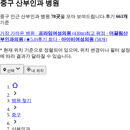
중구 산부인과 병원
중구 인근 산부인과 병원
78
곳
을 모아 보여드립니다.
후기
663
개
기준
가장 가까운 병원
·
프라임여성의원
(
430m
)
최고 평점
·
더끌림산
부인과의원
(
★5.0
)
후기 최다
·
아이비여성의원
(
58
개
)
* 현재 위치 기준으로 정렬되어 있으며, 위치 변경이나 필터 설정
에 따라 결과가 달라질 수 있습니다.
선택
내 위치
병원 찾기
중구
산부인과