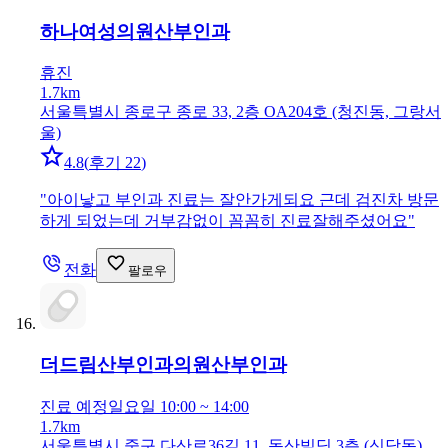
하나여성의원
산부인과
휴진
1.7km
서울특별시 종로구 종로 33, 2층 OA204호 (청진동, 그랑서
울)
4.8
(
후기 22
)
"
아이낳고 부인과 진료는 잘안가게되요 근데 검진차 방문
하게 되었는데 거부감없이 꼼꼼히 진료잘해주셨어요
"
전화
팔로우
더드림산부인과의원
산부인과
진료 예정
일요일 10:00 ~ 14:00
1.7km
서울특별시 중구 다산로36길 11, 동산빌딩 3층 (신당동)