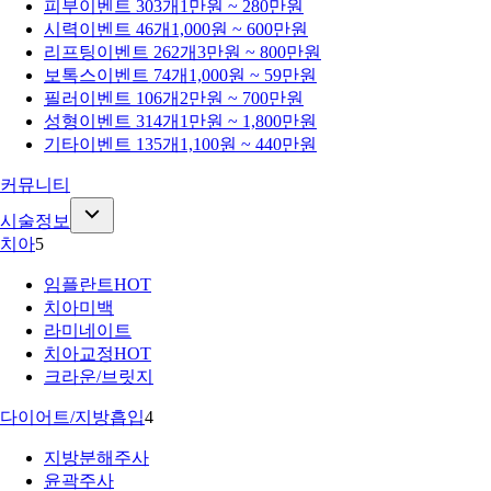
피부
이벤트 303개
1만원 ~ 280만원
시력
이벤트 46개
1,000원 ~ 600만원
리프팅
이벤트 262개
3만원 ~ 800만원
보톡스
이벤트 74개
1,000원 ~ 59만원
필러
이벤트 106개
2만원 ~ 700만원
성형
이벤트 314개
1만원 ~ 1,800만원
기타
이벤트 135개
1,100원 ~ 440만원
커뮤니티
시술정보
치아
5
임플란트
HOT
치아미백
라미네이트
치아교정
HOT
크라운/브릿지
다이어트/지방흡입
4
지방분해주사
윤곽주사