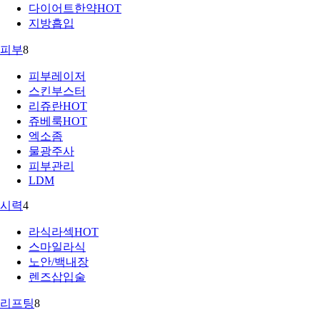
다이어트한약
HOT
지방흡입
피부
8
피부레이저
스킨부스터
리쥬란
HOT
쥬베룩
HOT
엑소좀
물광주사
피부관리
LDM
시력
4
라식라섹
HOT
스마일라식
노안/백내장
렌즈삽입술
리프팅
8