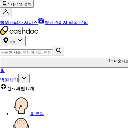
캐시닥 앱 설치
병원관리자 서비스
병원관리자 입점 문의
수지
1
마운자
홈
병원찾기
진료과별
17개
피부과