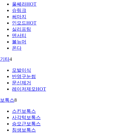
울쎄라
HOT
슈링크
써마지
인모드
HOT
실리프팅
덴서티
볼뉴머
온다
기타
4
모발이식
반영구눈썹
문신제거
레이저제모
HOT
보톡스
8
스킨보톡스
사각턱보톡스
승모근보톡스
침샘보톡스