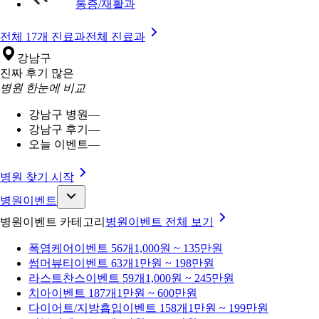
통증/재활과
전체 17개 진료과
전체 진료과
강남구
진짜 후기 많은
병원 한눈에 비교
강남구 병원
—
강남구 후기
—
오늘 이벤트
—
병원 찾기 시작
병원이벤트
병원이벤트 카테고리
병원이벤트
전체 보기
폭염케어
이벤트 56개
1,000원 ~ 135만원
썸머뷰티
이벤트 63개
1만원 ~ 198만원
라스트찬스
이벤트 59개
1,000원 ~ 245만원
치아
이벤트 187개
1만원 ~ 600만원
다이어트/지방흡입
이벤트 158개
1만원 ~ 199만원