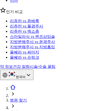
이마
인기 비교
리쥬란 vs 쥬베룩
리쥬란 vs 물광주사
리쥬란 vs 엑소좀
스마일라식 vs 렌즈삽입술
지방분해주사 vs 윤곽주사
지방분해주사 vs 지방흡입
울쎄라 vs 써마지
울쎄라 vs 슈링크
약 정보
건강 칼럼
시술/수술 꿀팁
한국어
병원 찾기