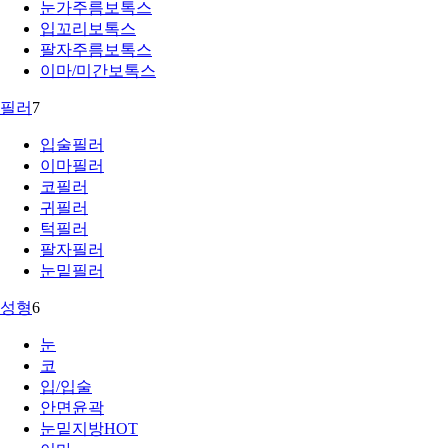
눈가주름보톡스
입꼬리보톡스
팔자주름보톡스
이마/미간보톡스
필러
7
입술필러
이마필러
코필러
귀필러
턱필러
팔자필러
눈밑필러
성형
6
눈
코
입/입술
안면윤곽
눈밑지방
HOT