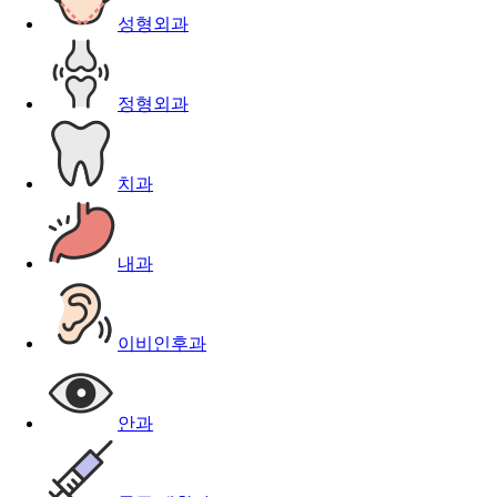
성형외과
정형외과
치과
내과
이비인후과
안과