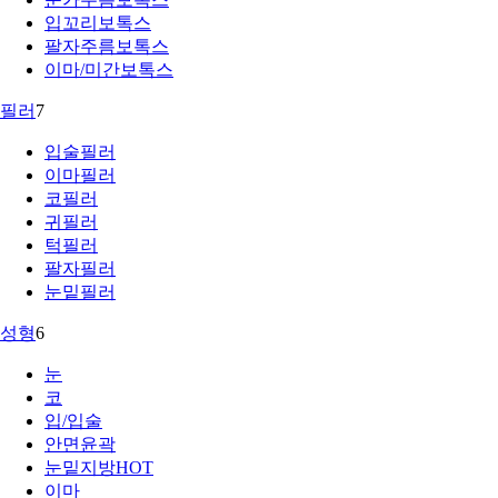
입꼬리보톡스
팔자주름보톡스
이마/미간보톡스
필러
7
입술필러
이마필러
코필러
귀필러
턱필러
팔자필러
눈밑필러
성형
6
눈
코
입/입술
안면윤곽
눈밑지방
HOT
이마