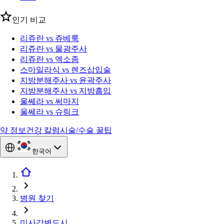
인기 비교
리쥬란 vs 쥬베룩
리쥬란 vs 물광주사
리쥬란 vs 엑소좀
스마일라식 vs 렌즈삽입술
지방분해주사 vs 윤곽주사
지방분해주사 vs 지방흡입
울쎄라 vs 써마지
울쎄라 vs 슈링크
약 정보
건강 칼럼
시술/수술 꿀팁
한국어
병원 찾기
미사강변도시