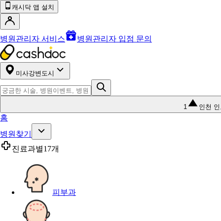
캐시닥 앱 설치
병원관리자 서비스
병원관리자 입점 문의
미사강변도시
1
인천 
홈
병원찾기
진료과별
17개
피부과