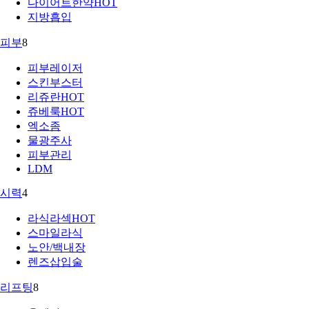
다이어트한약
HOT
지방흡입
피부
8
피부레이저
스킨부스터
리쥬란
HOT
쥬베룩
HOT
엑소좀
물광주사
피부관리
LDM
시력
4
라식라섹
HOT
스마일라식
노안/백내장
렌즈삽입술
리프팅
8