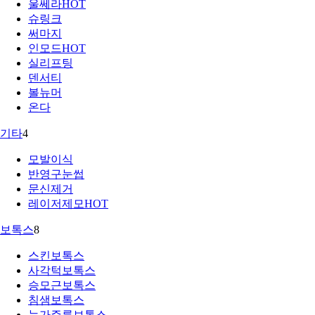
울쎄라
HOT
슈링크
써마지
인모드
HOT
실리프팅
덴서티
볼뉴머
온다
기타
4
모발이식
반영구눈썹
문신제거
레이저제모
HOT
보톡스
8
스킨보톡스
사각턱보톡스
승모근보톡스
침샘보톡스
눈가주름보톡스