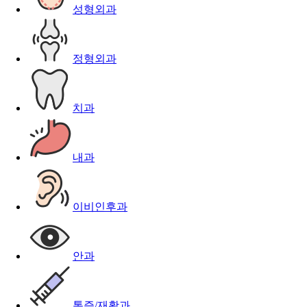
성형외과
정형외과
치과
내과
이비인후과
안과
통증/재활과