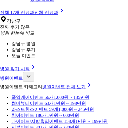
전체 17개 진료과
전체 진료과
강남구
진짜 후기 많은
병원 한눈에 비교
강남구 병원
—
강남구 후기
—
오늘 이벤트
—
병원 찾기 시작
병원이벤트
병원이벤트 카테고리
병원이벤트
전체 보기
폭염케어
이벤트 56개
1,000원 ~ 135만원
썸머뷰티
이벤트 63개
1만원 ~ 198만원
라스트찬스
이벤트 59개
1,000원 ~ 245만원
치아
이벤트 186개
1만원 ~ 600만원
다이어트/지방흡입
이벤트 158개
1만원 ~ 199만원
피부
이벤트 302개
1만원 ~ 280만원