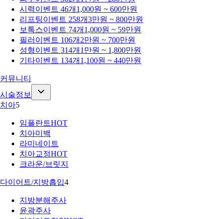
시력
이벤트 46개
1,000원 ~ 600만원
리프팅
이벤트 258개
3만원 ~ 800만원
보톡스
이벤트 74개
1,000원 ~ 59만원
필러
이벤트 106개
2만원 ~ 700만원
성형
이벤트 314개
1만원 ~ 1,800만원
기타
이벤트 134개
1,100원 ~ 440만원
커뮤니티
시술정보
치아
5
임플란트
HOT
치아미백
라미네이트
치아교정
HOT
크라운/브릿지
다이어트/지방흡입
4
지방분해주사
윤곽주사