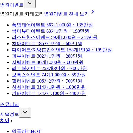
병원이벤트
병원이벤트 카테고리
병원이벤트
전체 보기
폭염케어
이벤트 56개
1,000원 ~ 135만원
썸머뷰티
이벤트 63개
1만원 ~ 198만원
라스트찬스
이벤트 59개
1,000원 ~ 245만원
치아
이벤트 186개
1만원 ~ 600만원
다이어트/지방흡입
이벤트 158개
1만원 ~ 199만원
피부
이벤트 302개
1만원 ~ 280만원
시력
이벤트 46개
1,000원 ~ 600만원
리프팅
이벤트 258개
3만원 ~ 800만원
보톡스
이벤트 74개
1,000원 ~ 59만원
필러
이벤트 106개
2만원 ~ 700만원
성형
이벤트 314개
1만원 ~ 1,800만원
기타
이벤트 134개
1,100원 ~ 440만원
커뮤니티
시술정보
치아
5
임플란트
HOT