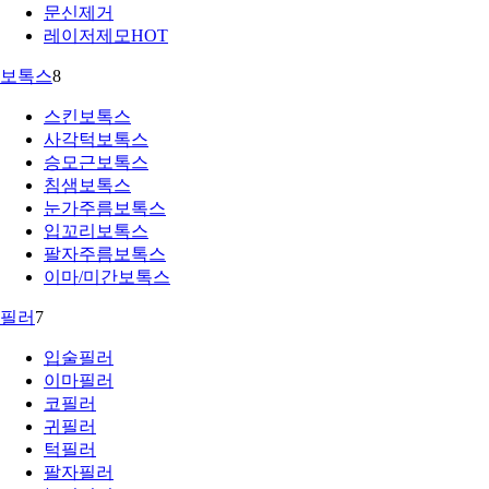
문신제거
레이저제모
HOT
보톡스
8
스킨보톡스
사각턱보톡스
승모근보톡스
침샘보톡스
눈가주름보톡스
입꼬리보톡스
팔자주름보톡스
이마/미간보톡스
필러
7
입술필러
이마필러
코필러
귀필러
턱필러
팔자필러