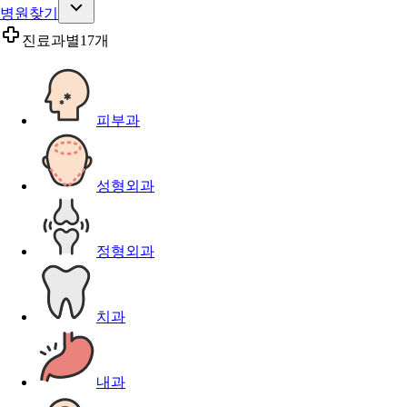
병원찾기
진료과별
17개
피부과
성형외과
정형외과
치과
내과