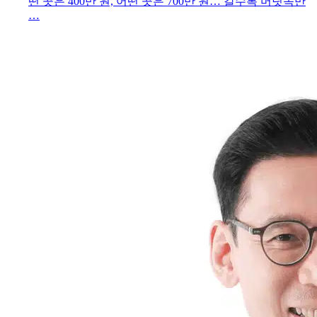
떤 곳은 400만 원, 어떤 곳은 700만 원… 갈수록 머릿속만
…