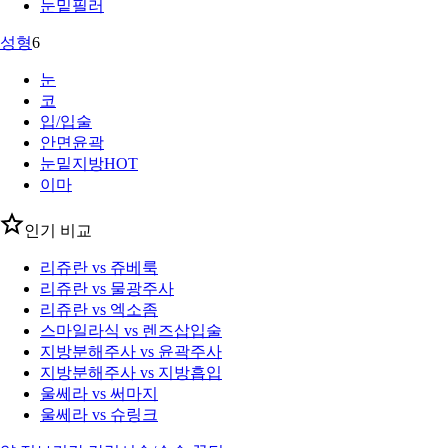
눈밑필러
성형
6
눈
코
입/입술
안면윤곽
눈밑지방
HOT
이마
인기 비교
리쥬란 vs 쥬베룩
리쥬란 vs 물광주사
리쥬란 vs 엑소좀
스마일라식 vs 렌즈삽입술
지방분해주사 vs 윤곽주사
지방분해주사 vs 지방흡입
울쎄라 vs 써마지
울쎄라 vs 슈링크