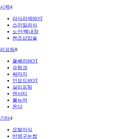
시력
4
라식라섹
HOT
스마일라식
노안/백내장
렌즈삽입술
리프팅
8
울쎄라
HOT
슈링크
써마지
인모드
HOT
실리프팅
덴서티
볼뉴머
온다
기타
4
모발이식
반영구눈썹