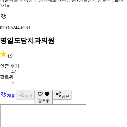
131m
0503-5244-6263
명일도담치과의원
4.9
인증 후기
42
팔로워
3
전화
예약
공유
팔로우