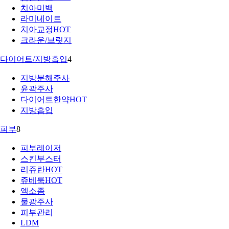
치아미백
라미네이트
치아교정
HOT
크라운/브릿지
다이어트/지방흡입
4
지방분해주사
윤곽주사
다이어트한약
HOT
지방흡입
피부
8
피부레이저
스킨부스터
리쥬란
HOT
쥬베룩
HOT
엑소좀
물광주사
피부관리
LDM