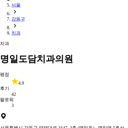
서울
강동구
치과
치과
명일도담치과의원
평점
4.9
후기
42
팔로워
3
서울특별시 강동구 양재대로 1647, 3층 (명일동)
· 명일역 5호선