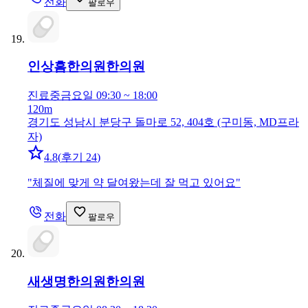
전화
팔로우
인상흠한의원
한의원
진료중
금요일 09:30 ~ 18:00
120m
경기도 성남시 분당구 돌마로 52, 404호 (구미동, MD프라
자)
4.8
(
후기 24
)
"
체질에 맞게 약 달여왔는데 잘 먹고 있어요
"
전화
팔로우
새생명한의원
한의원