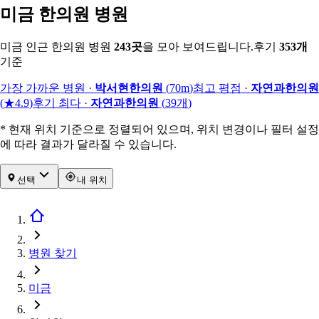
미금 한의원 병원
미금 인근 한의원 병원
243
곳
을 모아 보여드립니다.
후기
353
개
기준
가장 가까운 병원
·
박서현한의원
(
70m
)
최고 평점
·
자연과한의원
(
★4.9
)
후기 최다
·
자연과한의원
(
39
개
)
* 현재 위치 기준으로 정렬되어 있으며, 위치 변경이나 필터 설정
에 따라 결과가 달라질 수 있습니다.
선택
내 위치
병원 찾기
미금