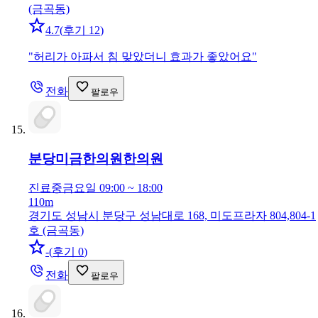
(금곡동)
4.7
(
후기 12
)
"
허리가 아파서 침 맞았더니 효과가 좋았어요
"
전화
팔로우
분당미금한의원
한의원
진료중
금요일 09:00 ~ 18:00
110m
경기도 성남시 분당구 성남대로 168, 미도프라자 804,804-1
호 (금곡동)
-
(
후기 0
)
전화
팔로우