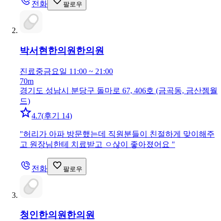
전화
팔로우
박서현한의원
한의원
진료중
금요일 11:00 ~ 21:00
70m
경기도 성남시 분당구 돌마로 67, 406호 (금곡동, 금산젬월
드)
4.7
(
후기 14
)
"
허리가 아파 방문했는데 직원분들이 친절하게 맞이해주
고 원장님한테 치료받고 ㅇ삲이 좋아졌어요
"
전화
팔로우
청인한의원
한의원