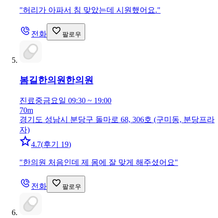
"
허리가 아파서 침 맞았는데 시원했어요.
"
전화
팔로우
봄길한의원
한의원
진료중
금요일 09:30 ~ 19:00
70m
경기도 성남시 분당구 돌마로 68, 306호 (구미동, 분당프라
자)
4.7
(
후기 19
)
"
한의원 처음인데 제 몸에 잘 맞게 해주셨어요
"
전화
팔로우