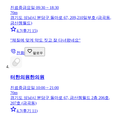
진료중
금요일 09:30 ~ 18:30
70m
경기도 성남시 분당구 돌마로 67, 209,210일부호 (금곡동,
금산젬월드)
4.7
(
후기 15
)
"
체질에 맞게 약도 짓고 잘 다녀왔네요
"
전화
팔로우
터한의원
한의원
진료중
금요일 10:00 ~ 21:00
70m
경기도 성남시 분당구 돌마로 67, 금산젬월드 2층 206호,
207호 (금곡동)
4.7
(
후기 11
)