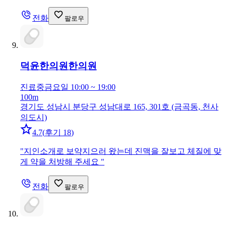
전화
팔로우
덕윤한의원
한의원
진료중
금요일 10:00 ~ 19:00
100m
경기도 성남시 분당구 성남대로 165, 301호 (금곡동, 천사
의도시)
4.7
(
후기 18
)
"
지인소개로 보약지으러 왔는데 진맥을 잘보고 체질에 맞
게 약을 처방해 주세요
"
전화
팔로우