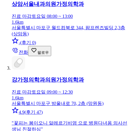
상암서울내과의원
가정의학과
진료 마감
토요일 08:00 ~ 13:00
1.6km
서울특별시 마포구 월드컵북로 344, 팜프렌즈빌딩 2,3층
(상암동)
-
(
후기 0
)
전화
팔로우
강가정의학과의원
가정의학과
진료 마감
토요일 09:00 ~ 12:30
1.6km
서울특별시 마포구 방울내로 70, 2층 (망원동)
4.9
(
후기 47
)
"
꽃피는 봄이오니 알레르기비염 으로 병원다녀옴 의사선
생님 친절하심
"