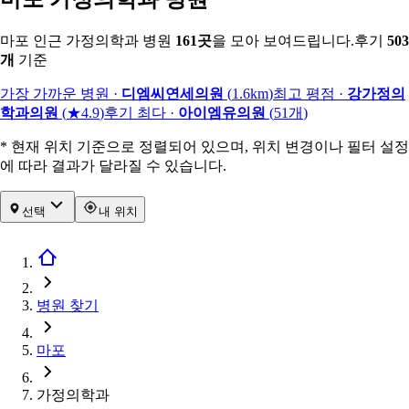
마포 인근 가정의학과 병원
161
곳
을 모아 보여드립니다.
후기
503
개
기준
가장 가까운 병원
·
디엠씨연세의원
(
1.6km
)
최고 평점
·
강가정의
학과의원
(
★4.9
)
후기 최다
·
아이엠유의원
(
51
개
)
* 현재 위치 기준으로 정렬되어 있으며, 위치 변경이나 필터 설정
에 따라 결과가 달라질 수 있습니다.
선택
내 위치
병원 찾기
마포
가정의학과