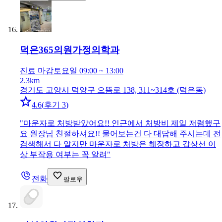
덕은365의원
가정의학과
진료 마감
토요일 09:00 ~ 13:00
2.3km
경기도 고양시 덕양구 으뜸로 138, 311~314호 (덕은동)
4.6
(
후기 3
)
"
마운자로 처방받았어요!! 인근에서 처방비 제일 저렴했구
요 원장님 친절하셔요!! 물어보는건 다 대답해 주시는데 전
검색해서 다 알지만 마운자로 처방은 췌장하고 갑상선 이
상 부작용 여부는 꼭 알려
"
전화
팔로우