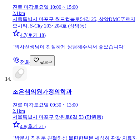
진료 마감
토요일 10:00 ~ 15:00
2.1km
서울특별시 마포구 월드컵북로54길 25, 상암DMC푸르지
오시티, S-City 203~204호 (상암동)
4.7
(
후기 18
)
"
의사선생님이 친절하게 상담해주셔서 좋았습니다
"
전화
팔로우
조은샘의원
가정의학과
진료 마감
토요일 09:30 ~ 13:00
2.1km
서울특별시 마포구 망원로8길 53 (망원동)
4.8
(
후기 21
)
"
방문시 직원분 친절하심 불편한부분 세심히 관찰 치료까