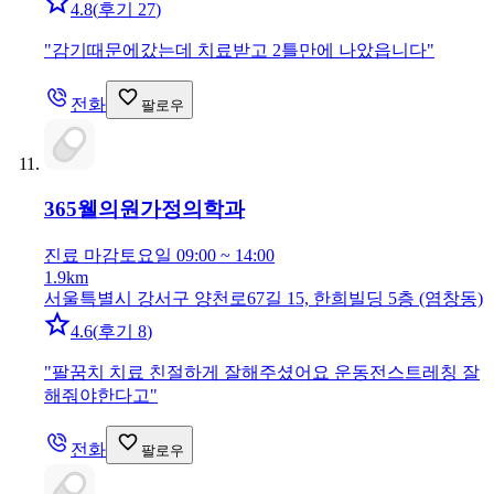
4.8
(
후기 27
)
"
감기때문에갔는데 치료받고 2틀만에 나았읍니다
"
전화
팔로우
365웰의원
가정의학과
진료 마감
토요일 09:00 ~ 14:00
1.9km
서울특별시 강서구 양천로67길 15, 한희빌딩 5층 (염창동)
4.6
(
후기 8
)
"
팔꿈치 치료 친절하게 잘해주셨어요 운동전스트레칭 잘
해줘야한다고
"
전화
팔로우