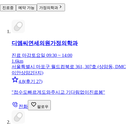
진료중
예약 가능
가정의학과
디엠씨연세의원
가정의학과
진료 마감
토요일 09:30 ~ 14:00
1.6km
서울특별시 마포구 월드컵북로 361, 307호 (상암동, DMC
이안상암2단지)
4.8
(
후기 27
)
"
접수도빠르게도와주시고 기다림없이진료봄
"
전화
팔로우