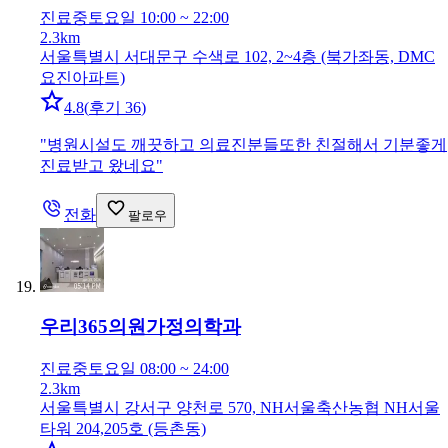
진료중
토요일 10:00 ~ 22:00
2.3km
서울특별시 서대문구 수색로 102, 2~4층 (북가좌동, DMC
요진아파트)
4.8
(
후기 36
)
"
병원시설도 깨끗하고 의료진분들또한 친절해서 기분좋게
진료받고 왔네요
"
전화
팔로우
우리365의원
가정의학과
진료중
토요일 08:00 ~ 24:00
2.3km
서울특별시 강서구 양천로 570, NH서울축산농협 NH서울
타워 204,205호 (등촌동)