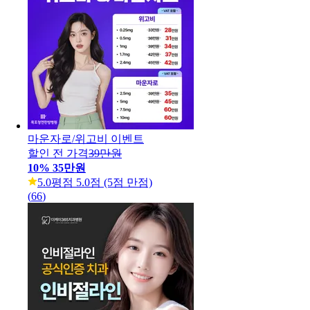
마운자로/위고비 이벤트
할인 전 가격
39만원
10
%
35만원
5.0
평점 5.0점 (5점 만점)
(
66
)