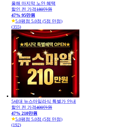
올해 마지막 노안 혜택
할인 전 가격
180만원
47
%
95만원
5.0
평점 5.0점 (5점 만점)
(
355
)
5세대 뉴스마일라식 특별가 안내
할인 전 가격
400만원
47
%
210만원
5.0
평점 5.0점 (5점 만점)
(
192
)