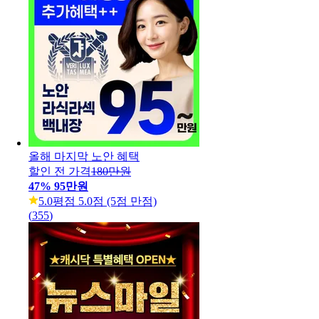
올해 마지막 노안 혜택
할인 전 가격
180만원
47
%
95만원
5.0
평점 5.0점 (5점 만점)
(
355
)