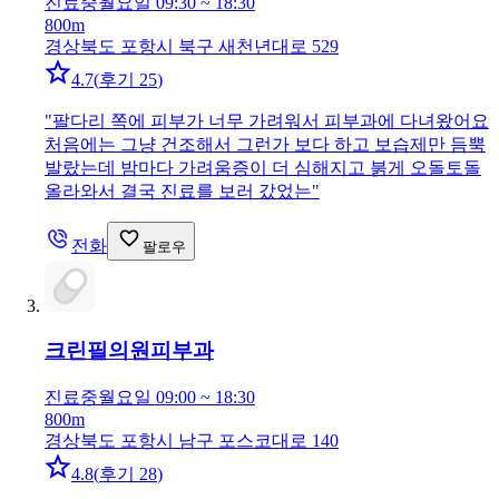
진료중
월요일 09:30 ~ 18:30
800m
경상북도 포항시 북구 새천년대로 529
4.7
(
후기 25
)
"
팔다리 쪽에 피부가 너무 가려워서 피부과에 다녀왔어요
처음에는 그냥 건조해서 그런가 보다 하고 보습제만 듬뿍
발랐는데 밤마다 가려움증이 더 심해지고 붉게 오돌토돌
올라와서 결국 진료를 보러 갔었는
"
전화
팔로우
크린필의원
피부과
진료중
월요일 09:00 ~ 18:30
800m
경상북도 포항시 남구 포스코대로 140
4.8
(
후기 28
)