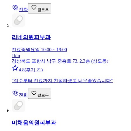
전화
팔로우
리네의원
피부과
진료중
월요일 10:00 ~ 19:00
1km
경상북도 포항시 남구 중흥로 73, 2,3층 (상도동)
4.8
(
후기 21
)
"
접수부터 진료까지 친절하셨고 너무좋았습니다
"
전화
팔로우
미채움의원
피부과