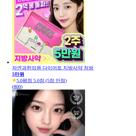
자연과한의원 다이어트 지방사약 처방
5만원
5.0
평점 5.0점 (5점 만점)
(
800
)