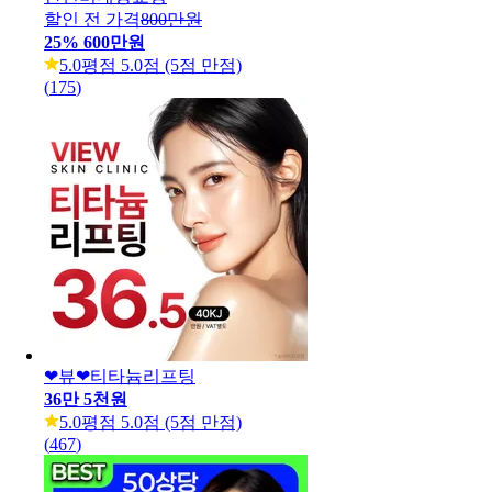
할인 전 가격
800만원
25
%
600만원
5.0
평점 5.0점 (5점 만점)
(
175
)
❤뷰❤티타늄리프팅
36만 5천원
5.0
평점 5.0점 (5점 만점)
(
467
)