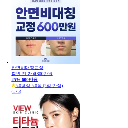
안면비대칭교정
할인 전 가격
800만원
25
%
600만원
5.0
평점 5.0점 (5점 만점)
(
175
)