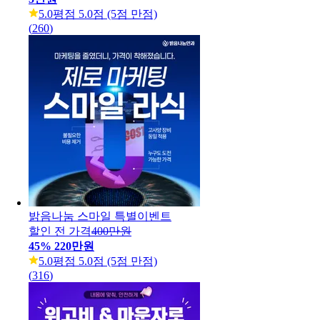
5.0
평점 5.0점 (5점 만점)
(
260
)
밝음나눔 스마일 특별이벤트
할인 전 가격
400만원
45
%
220만원
5.0
평점 5.0점 (5점 만점)
(
316
)