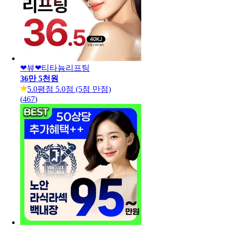
❤뷰❤티타늄리프팅
36만 5천원
5.0
평점 5.0점 (5점 만점)
(
467
)