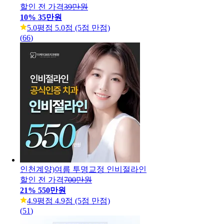
할인 전 가격
39만원
10
%
35만원
5.0
평점 5.0점 (5점 만점)
(
66
)
인천계양)여름 투명교정 인비절라인
할인 전 가격
700만원
21
%
550만원
4.9
평점 4.9점 (5점 만점)
(
51
)