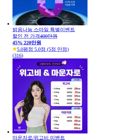
밝음나눔 스마일 특별이벤트
할인 전 가격
400만원
45
%
220만원
5.0
평점 5.0점 (5점 만점)
(
316
)
마운자로/위고비 이벤트