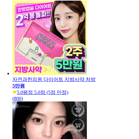
자연과한의원 다이어트 지방사약 처방
5만원
5.0
평점 5.0점 (5점 만점)
(
800
)