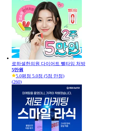
로하셀한의원 다이어트 뺄타임 처방
5만원
5.0
평점 5.0점 (5점 만점)
(
260
)