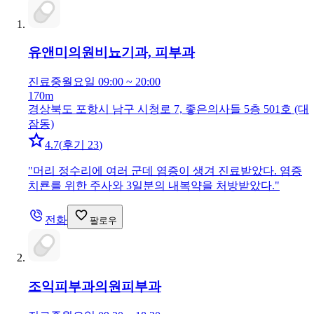
유앤미의원
비뇨기과, 피부과
진료중
월요일 09:00 ~ 20:00
170m
경상북도 포항시 남구 시청로 7, 좋은의사들 5층 501호 (대
잠동)
4.7
(
후기 23
)
"
머리 정수리에 여러 군데 염증이 생겨 진료받았다. 염증
치룐를 위한 주사와 3일분의 내복약을 처방받았다.
"
전화
팔로우
조익피부과의원
피부과