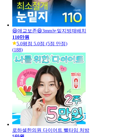
😆애교보존😆3mm눈밑지방재배치
110만원
5.0
평점 5.0점 (5점 만점)
(
188
)
로하셀한의원 다이어트 뺄타임 처방
5만원