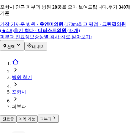
포항시 인근 피부과 병원
28
곳
을 모아 보여드립니다.
후기
340
개
기준
가장 가까운 병원
·
유앤미의원
(
170m
)
최고 평점
·
크린필의원
(
★4.8
)
후기 최다
·
더퍼스트의원
(
33
개
)
피부과 진료정보
증상별 검사·치료 알아보기
›
선택
내 위치
병원 찾기
포항시
피부과
진료중
예약 가능
피부과