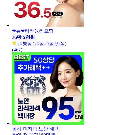
❤뷰❤티타늄리프팅
36만 5천원
5.0
평점 5.0점 (5점 만점)
(
467
)
올해 마지막 노안 혜택