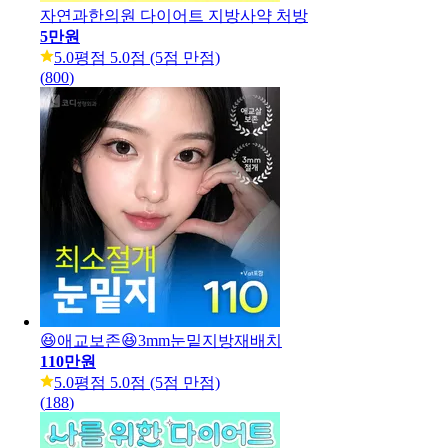
자연과한의원 다이어트 지방사약 처방
5만원
5.0
평점 5.0점 (5점 만점)
(
800
)
😆애교보존😆3mm눈밑지방재배치
110만원
5.0
평점 5.0점 (5점 만점)
(
188
)