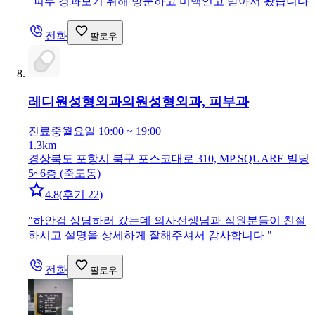
"
피부 경과보기 위해 방문하고 미백연고 받아서 왔습니다
"
전화
팔로우
레디원성형외과의원
성형외과, 피부과
진료중
월요일 10:00 ~ 19:00
1.3km
경상북도 포항시 북구 포스코대로 310, MP SQUARE 빌딩
5~6층 (죽도동)
4.8
(
후기 22
)
"
하안검 상담하러 갔는데 의사선생님과 직원분들이 친절
하시고 설명을 상세하게 잘해주셔서 감사합니다
"
전화
팔로우