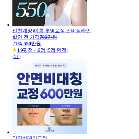
인천계양)여름 투명교정 인비절라인
할인 전 가격
700만원
21
%
550만원
4.9
평점 4.9점 (5점 만점)
(
51
)
안면비대칭교정