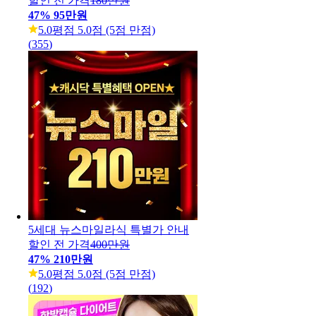
할인 전 가격
180만원
47
%
95만원
5.0
평점 5.0점 (5점 만점)
(
355
)
5세대 뉴스마일라식 특별가 안내
할인 전 가격
400만원
47
%
210만원
5.0
평점 5.0점 (5점 만점)
(
192
)