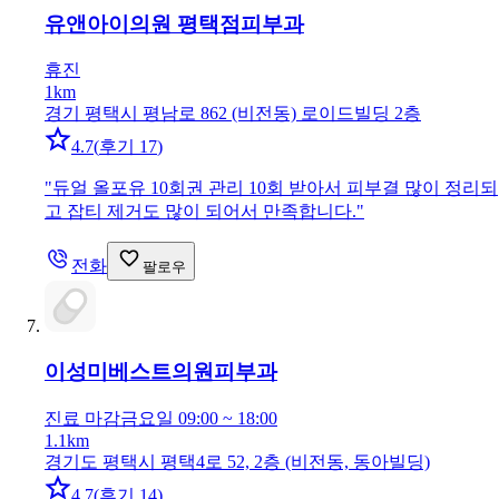
유앤아이의원 평택점
피부과
휴진
1km
경기 평택시 평남로 862 (비전동) 로이드빌딩 2층
4.7
(
후기 17
)
"
듀얼 올포유 10회권 관리 10회 받아서 피부결 많이 정리되
고 잡티 제거도 많이 되어서 만족합니다.
"
전화
팔로우
이성미베스트의원
피부과
진료 마감
금요일 09:00 ~ 18:00
1.1km
경기도 평택시 평택4로 52, 2층 (비전동, 동아빌딩)
4.7
(
후기 14
)