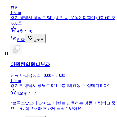
휴진
1.6km
경기 평택시 평남로 941 (비전동, 우성메디피아) 6층 601호
,602호
-
(
후기 0
)
전화
팔로우
아젤린의원
피부과
진료 마감
금요일 10:00 ~ 20:00
1.6km
경기도 평택시 평남로 941, 6층 (비전동, 우성메디피아)
4.6
(
후기 8
)
"
보톡스맞으러 갔어요. 이벤트 진행하는 것들 저렴하고 좋
으네요. 집근처라 편하게 들릴수있어요.
"