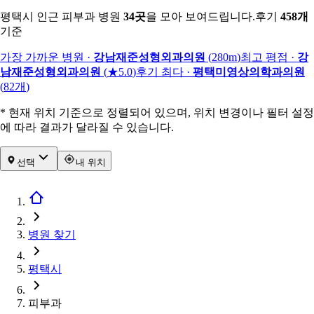
평택시 인근 피부과 병원
34
곳
을 모아 보여드립니다.
후기
458
개
기준
가장 가까운 병원
·
강남재준성형외과의원
(
280m
)
최고 평점
·
강
남재준성형외과의원
(
★5.0
)
후기 최다
·
평택미영상의학과의원
(
82
개
)
* 현재 위치 기준으로 정렬되어 있으며, 위치 변경이나 필터 설정
에 따라 결과가 달라질 수 있습니다.
선택
내 위치
병원 찾기
평택시
피부과