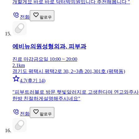
개할게요 바로 바로 닥터박의원입니다 추천해봅니다
"
전화
팔로우
에비뉴의원
성형외과, 피부과
진료 마감
금요일 10:00 ~ 20:00
2.1km
경기도 평택시 평택2로 30, 2~3층 201,301호 (평택동)
4.7
(
후기 14
)
"
피부트러블로 방문 햇빛알러지로 고생한다며 연고와주사
한방 친절하게설명해주시네요
"
전화
팔로우