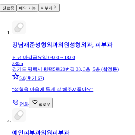
진료중
예약 가능
피부과
강남재준성형외과의원
성형외과, 피부과
진료 마감
금요일 09:00 ~ 18:00
280m
경기도 평택시 평택5로20번길 38, 3층, 5층 (합정동)
5.0
(
후기 67
)
"
성형을 마음에 들게 잘 해주셔좋아요
"
전화
팔로우
예인피부과의원
피부과