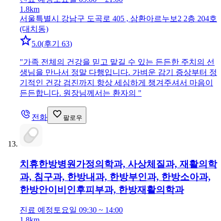
1.8km
서울특별시 강남구 도곡로 405 , 삼환아르누보2 2층 204호
(대치동)
5.0
(
후기 63
)
"
가족 전체의 건강을 믿고 맡길 수 있는 든든한 주치의 선
생님을 만나서 정말 다행입니다. 가벼운 감기 증상부터 정
기적인 건강 검진까지 항상 세심하게 챙겨주셔서 마음이
든든합니다. 원장님께서는 환자의
"
전화
팔로우
치휴한방병원
가정의학과, 사상체질과, 재활의학
과, 침구과, 한방내과, 한방부인과, 한방소아과,
한방안이비인후피부과, 한방재활의학과
진료 예정
토요일 09:30 ~ 14:00
1.8km