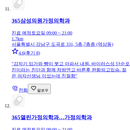
365삼성의원
가정의학과
진료 예정
토요일 09:00 ~ 21:00
1.7km
서울특별시 강남구 도곡로 331, 5층,7층층 (역삼동)
4.6
(
후기 8
)
"
갑자기 입가와 뺨이 붓고 아파서 내원. 바이러스성 단순포
진이라는 진단과 함께 처방연고 바른후 완화되고있슴. 젊
은 여자선생님 이섰는데 친절함
"
전화
팔로우
365열린가정의학과…
가정의학과
진료 예정
토요일 09:00 ~ 21:00