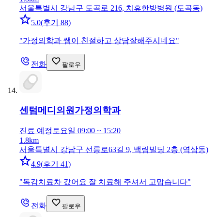
서울특별시 강남구 도곡로 216, 치휴한방병원 (도곡동)
5.0
(
후기 88
)
"
가정의학과 쌤이 친절하고 상담잘해주시네요
"
전화
팔로우
센텀메디의원
가정의학과
진료 예정
토요일 09:00 ~ 15:20
1.8km
서울특별시 강남구 선릉로63길 9, 백림빌딩 2층 (역삼동)
4.9
(
후기 41
)
"
독감치료차 갔어요 잘 치료해 주셔서 고맙습니다
"
전화
팔로우