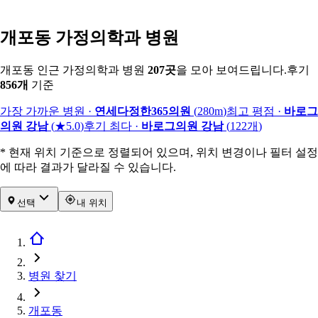
개포동 가정의학과 병원
개포동 인근 가정의학과 병원
207
곳
을 모아 보여드립니다.
후기
856
개
기준
가장 가까운 병원
·
연세다정한365의원
(
280m
)
최고 평점
·
바로그
의원 강남
(
★5.0
)
후기 최다
·
바로그의원 강남
(
122
개
)
* 현재 위치 기준으로 정렬되어 있으며, 위치 변경이나 필터 설정
에 따라 결과가 달라질 수 있습니다.
선택
내 위치
병원 찾기
개포동