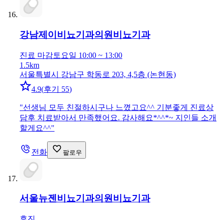
강남제이비뇨기과의원
비뇨기과
진료 마감
토요일 10:00 ~ 13:00
1.5km
서울특별시 강남구 학동로 203, 4,5층 (논현동)
4.9
(
후기 55
)
"
선생님 모두 친절하시구나 느꼈고요^^ 기분좋게 진료상
담후 치료받아서 만족했어요. 감사해요*^^*~ 지인들 소개
할게요^^
"
전화
팔로우
서울뉴젠비뇨기과의원
비뇨기과
휴진