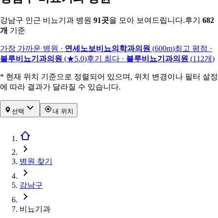
강남구 인근 비뇨기과 병원
91
곳
을 모아 보여드립니다.
후기
682
개
기준
가장 가까운 병원
·
연세노보비뇨의학과의원
(
600m
)
최고 평점
·
블루비뇨기과의원
(
★5.0
)
후기 최다
·
블루비뇨기과의원
(
112
개
)
* 현재 위치 기준으로 정렬되어 있으며, 위치 변경이나 필터 설정
에 따라 결과가 달라질 수 있습니다.
선택
내 위치
병원 찾기
강남구
비뇨기과