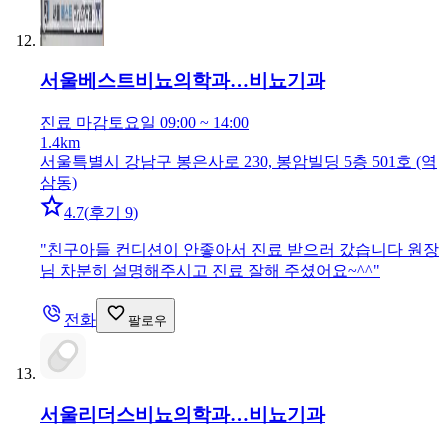
서울베스트비뇨의학과…
비뇨기과
진료 마감
토요일 09:00 ~ 14:00
1.4km
서울특별시 강남구 봉은사로 230, 봉암빌딩 5층 501호 (역
삼동)
4.7
(
후기 9
)
"
친구아들 컨디션이 안좋아서 진료 받으러 갔습니다 원장
님 차분히 설명해주시고 진료 잘해 주셨어요~^^
"
전화
팔로우
서울리더스비뇨의학과…
비뇨기과