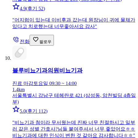
4.9
(
후기 52
)
"
어지럼이 있는대 이비후과 갔는대 원장님이 귀에 물채가
있다고 치로했는대 너무좋아서요 감사
"
전화
팔로우
블루비뇨기과의원
비뇨기과
진료 마감
토요일 09:30 ~ 14:00
1.4km
서울특별시 강남구 테헤란로 421 (삼성동, 암천빌딩 4층일
부)
5.0
(
후기 112
)
"
비뇨기과 첨이라 무서웠는데 진짜 너무 친절하시고 일부
러 같은 성별 간호사?님들 붙여주셔서 너무 좋았어요ㅎㅎ
비뇨기과에 대한 인식이 변한 것 같아요 감사합니다ㅎㅎ
"