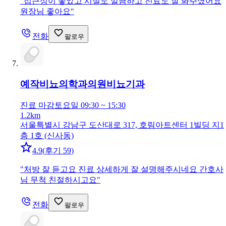
"
접근성이 좋았고 시설도 깔끔하고 진료도 잘 봐주셨어요
원장님 좋아요
"
전화
팔로우
예작비뇨의학과의원
비뇨기과
진료 마감
토요일 09:30 ~ 15:30
1.2km
서울특별시 강남구 도산대로 317, 호림아트센터 1빌딩 지1
층 1호 (신사동)
4.9
(
후기 59
)
"
처방 잘 듣고요 진료 상세하게 잘 설명해주시네요 간호사
님 무척 친절하시고요
"
전화
팔로우