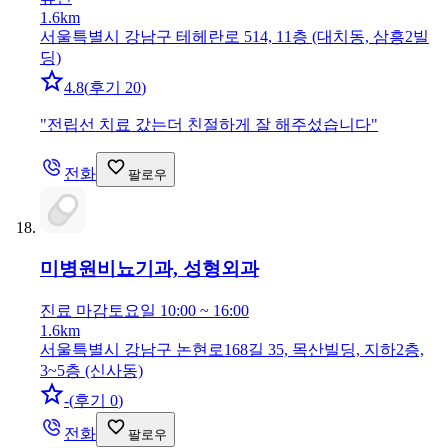
1.6km
서울특별시 강남구 테헤란로 514, 11층 (대치동, 삼흥2빌
딩)
4.8
(
후기 20
)
"
전립선 치료 갔는더 친절하게 잘 해주섰습니다
"
전화
팔로우
미병원
비뇨기과, 성형외과
진료 마감
토요일 10:00 ~ 16:00
1.6km
서울특별시 강남구 논현로168길 35, 목산빌딩, 지하2층,
3~5층 (신사동)
-
(
후기 0
)
전화
팔로우