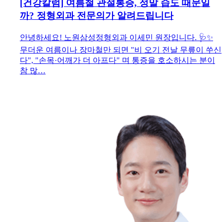
[건강칼럼] 여름철 관절통증, 정말 습도 때문일
까? 정형외과 전문의가 알려드립니다
안녕하세요! 노원삼성정형외과 이세민 원장입니다. 🩺✨
무더운 여름이나 장마철만 되면 "비 오기 전날 무릎이 쑤신
다", "손목·어깨가 더 아프다" 며 통증을 호소하시는 분이
참 많…