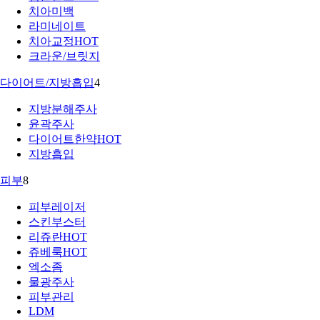
치아미백
라미네이트
치아교정
HOT
크라운/브릿지
다이어트/지방흡입
4
지방분해주사
윤곽주사
다이어트한약
HOT
지방흡입
피부
8
피부레이저
스킨부스터
리쥬란
HOT
쥬베룩
HOT
엑소좀
물광주사
피부관리
LDM