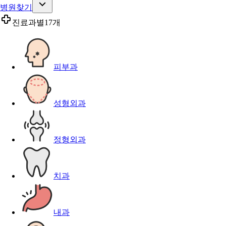
병원찾기
진료과별
17개
피부과
성형외과
정형외과
치과
내과