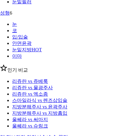
눈밑필러
성형
6
눈
코
입/입술
안면윤곽
눈밑지방
HOT
이마
인기 비교
리쥬란 vs 쥬베룩
리쥬란 vs 물광주사
리쥬란 vs 엑소좀
스마일라식 vs 렌즈삽입술
지방분해주사 vs 윤곽주사
지방분해주사 vs 지방흡입
울쎄라 vs 써마지
울쎄라 vs 슈링크