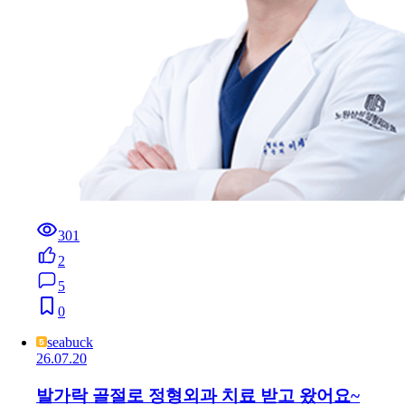
301
2
5
0
seabuck
26.07.20
발가락 골절로 정형외과 치료 받고 왔어요~