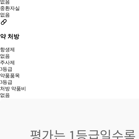
없음
중환자실
없음
약 처방
항생제
없음
주사제
3등급
약품품목
3등급
처방 약품비
없음