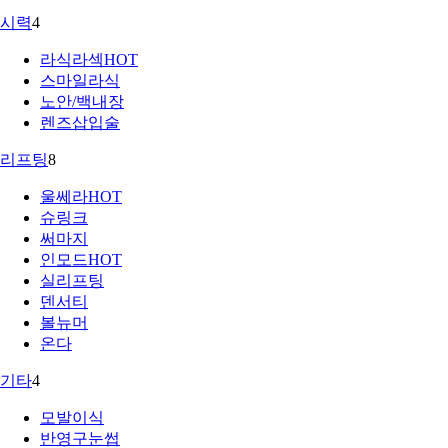
시력
4
라식라섹
HOT
스마일라식
노안/백내장
렌즈삽입술
리프팅
8
울쎄라
HOT
슈링크
써마지
인모드
HOT
실리프팅
덴서티
볼뉴머
온다
기타
4
모발이식
반영구눈썹