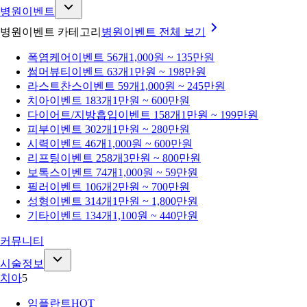
병원이벤트
병원이벤트 카테고리
병원이벤트
전체 보기
폭염케어
이벤트 56개
1,000원 ~ 135만원
썸머뷰티
이벤트 63개
1만원 ~ 198만원
라스트찬스
이벤트 59개
1,000원 ~ 245만원
치아
이벤트 183개
1만원 ~ 600만원
다이어트/지방흡입
이벤트 158개
1만원 ~ 199만원
피부
이벤트 302개
1만원 ~ 280만원
시력
이벤트 46개
1,000원 ~ 600만원
리프팅
이벤트 258개
3만원 ~ 800만원
보톡스
이벤트 74개
1,000원 ~ 59만원
필러
이벤트 106개
2만원 ~ 700만원
성형
이벤트 314개
1만원 ~ 1,800만원
기타
이벤트 134개
1,100원 ~ 440만원
커뮤니티
시술정보
치아
5
임플란트
HOT