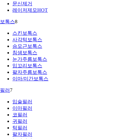
문신제거
레이저제모
HOT
보톡스
8
스킨보톡스
사각턱보톡스
승모근보톡스
침샘보톡스
눈가주름보톡스
입꼬리보톡스
팔자주름보톡스
이마/미간보톡스
필러
7
입술필러
이마필러
코필러
귀필러
턱필러
팔자필러