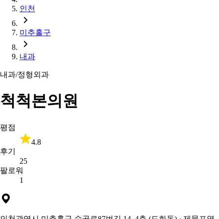
인천
미추홀구
내과
내과/정형외과
척척본의원
평점
4.8
후기
25
팔로워
1
인천광역시 미추홀구 숙골로87번길 14, 4층 (도화동)
· 제물포역