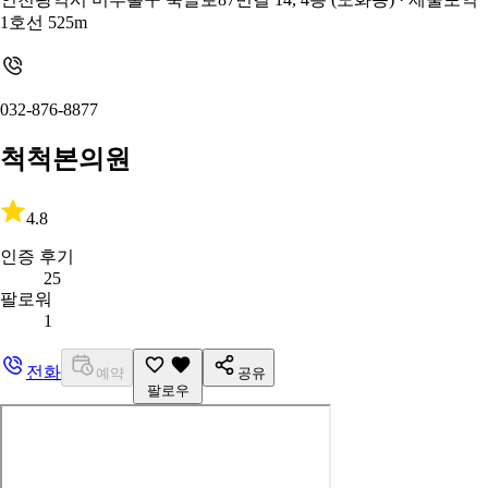
1호선 525m
032-876-8877
척척본의원
4.8
인증 후기
25
팔로워
1
전화
예약
공유
팔로우