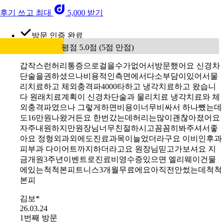
후기 쓰고 최대
5,000 받기
방문 인증 완료
평점 5.0점 (5점 만점)
갑작스런허리통증으로걸을수가없어서방문했어요 신경차
단술을권하셨으나비용적인측면에서다소부담이있어서물
리치료하고 체외충격파4000타하고 냉각치료하고 왔습니
다 원래치료계획이 신경차단술과 물리치료 냉각치료와 체
외충격파였으나 그렇게하면비용이너무비싸서 하나뺐는데
도16만원나왔거든요 한번갔는데허리는많이괜찮아졌어요
자주내원하지만원장님너무친절하시고꼼꼼히봐주셔서좋
아요 정형외과외에도진료과목이늘었더라구요 이비인후과
피부과 다이어트까지하더라고요 원장님믿고가보셔요 지
금개원3주년이벤트로진료비영수증있으면 엘리웨이건물
에있는척척본피트니스3개월무료에요아직전안썼는데척척
본피
김보*
26.03.24
1번째 방문