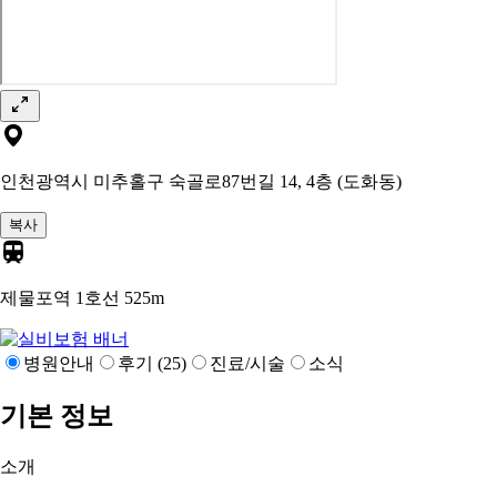
인천광역시 미추홀구 숙골로87번길 14, 4층 (도화동)
복사
제물포역 1호선
525m
병원안내
후기 (25)
진료/시술
소식
기본 정보
소개