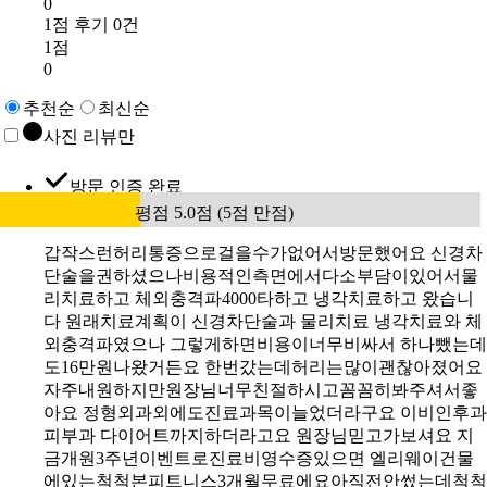
0
1점 후기 0건
1점
0
추천순
최신순
사진 리뷰만
방문 인증 완료
평점 5.0점 (5점 만점)
갑작스런허리통증으로걸을수가없어서방문했어요 신경차
단술을권하셨으나비용적인측면에서다소부담이있어서물
리치료하고 체외충격파4000타하고 냉각치료하고 왔습니
다 원래치료계획이 신경차단술과 물리치료 냉각치료와 체
외충격파였으나 그렇게하면비용이너무비싸서 하나뺐는데
도16만원나왔거든요 한번갔는데허리는많이괜찮아졌어요
자주내원하지만원장님너무친절하시고꼼꼼히봐주셔서좋
아요 정형외과외에도진료과목이늘었더라구요 이비인후과
피부과 다이어트까지하더라고요 원장님믿고가보셔요 지
금개원3주년이벤트로진료비영수증있으면 엘리웨이건물
에있는척척본피트니스3개월무료에요아직전안썼는데척척