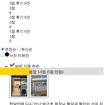
3점 후기 0건
3점
0
2점 후기 0건
2점
0
1점 후기 0건
1점
0
추천순
최신순
사진 리뷰만
방문 인증 완료
평점 5.0점 (5점 만점)
한달만에 다시 만난 박근호 원장님 혈당과 혈압이 거의 지