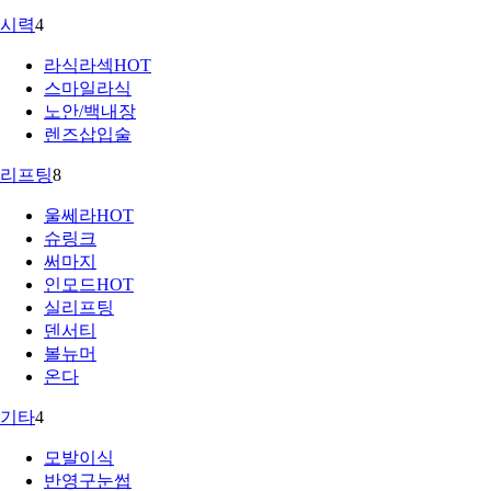
시력
4
라식라섹
HOT
스마일라식
노안/백내장
렌즈삽입술
리프팅
8
울쎄라
HOT
슈링크
써마지
인모드
HOT
실리프팅
덴서티
볼뉴머
온다
기타
4
모발이식
반영구눈썹