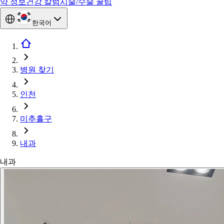
약 정보
건강 칼럼
시술/수술 꿀팁
한국어
병원 찾기
인천
미추홀구
내과
내과