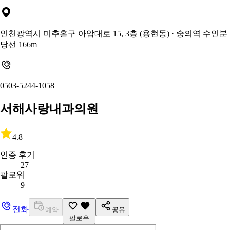
인천광역시 미추홀구 아암대로 15, 3층 (용현동)
· 숭의역 수인분
당선 166m
0503-5244-1058
서해사랑내과의원
4.8
인증 후기
27
팔로워
9
전화
예약
공유
팔로우