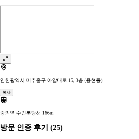
인천광역시 미추홀구 아암대로 15, 3층 (용현동)
복사
숭의역 수인분당선
166m
방문 인증 후기
(25)