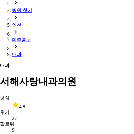
병원 찾기
인천
미추홀구
내과
내과
서해사랑내과의원
평점
4.8
후기
27
팔로워
9