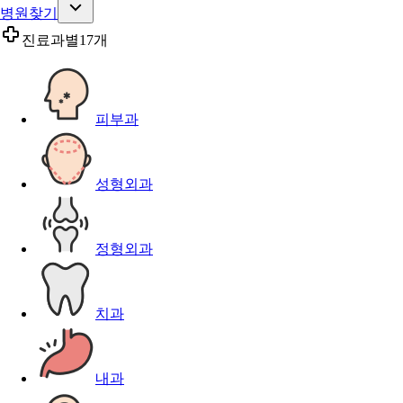
병원찾기
진료과별
17개
피부과
성형외과
정형외과
치과
내과