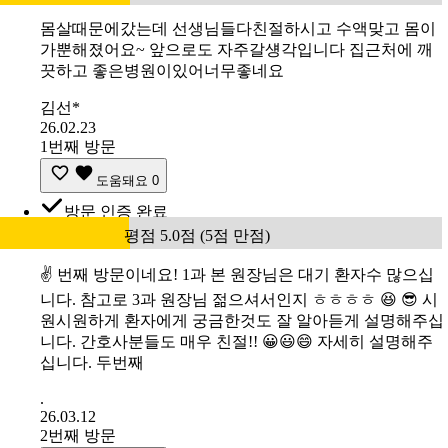
몸살때문에갔는데 선생님들다친절하시고 수액맞고 몸이
가뿐해졌어요~ 앞으로도 자주갈섕각입니다 집근처에 깨
끗하고 좋은병원이있어너무좋네요
김선*
26.02.23
1번째 방문
도움돼요
0
방문 인증 완료
평점 5.0점 (5점 만점)
✌️ 번째 방문이네요! 1과 본 원장님은 대기 환자수 많으십
니다. 참고로 3과 원장님 젊으셔서인지 ㅎㅎㅎㅎ 😆 😎 시
원시원하게 환자에게 궁금한것도 잘 알아듣게 설명해주십
니다. 간호사분들도 매우 친절!! 😀😃😄 자세히 설명해주
십니다. 두번째
.
26.03.12
2번째 방문