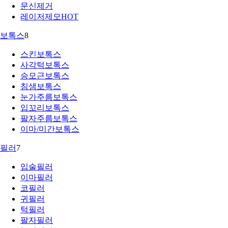
문신제거
레이저제모
HOT
보톡스
8
스킨보톡스
사각턱보톡스
승모근보톡스
침샘보톡스
눈가주름보톡스
입꼬리보톡스
팔자주름보톡스
이마/미간보톡스
필러
7
입술필러
이마필러
코필러
귀필러
턱필러
팔자필러