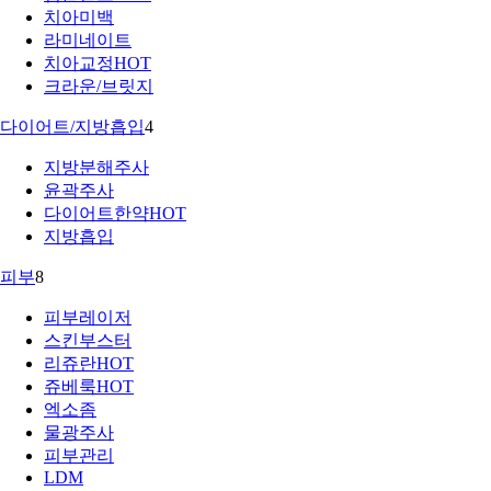
치아미백
라미네이트
치아교정
HOT
크라운/브릿지
다이어트/지방흡입
4
지방분해주사
윤곽주사
다이어트한약
HOT
지방흡입
피부
8
피부레이저
스킨부스터
리쥬란
HOT
쥬베룩
HOT
엑소좀
물광주사
피부관리
LDM