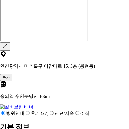
인천광역시 미추홀구 아암대로 15, 3층 (용현동)
복사
숭의역 수인분당선
166m
병원안내
후기 (27)
진료/시술
소식
기본 정보