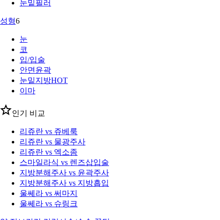
눈밑필러
성형
6
눈
코
입/입술
안면윤곽
눈밑지방
HOT
이마
인기 비교
리쥬란 vs 쥬베룩
리쥬란 vs 물광주사
리쥬란 vs 엑소좀
스마일라식 vs 렌즈삽입술
지방분해주사 vs 윤곽주사
지방분해주사 vs 지방흡입
울쎄라 vs 써마지
울쎄라 vs 슈링크