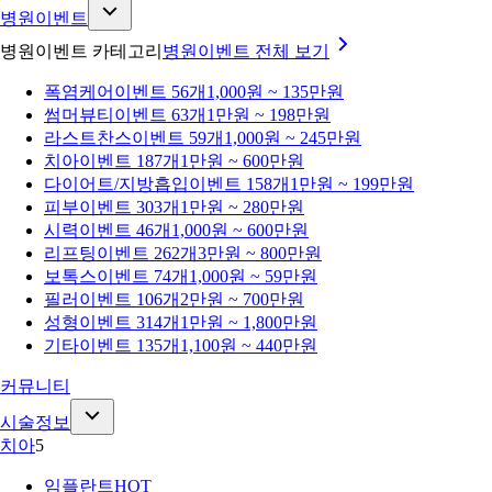
병원이벤트
병원이벤트 카테고리
병원이벤트
전체 보기
폭염케어
이벤트 56개
1,000원 ~ 135만원
썸머뷰티
이벤트 63개
1만원 ~ 198만원
라스트찬스
이벤트 59개
1,000원 ~ 245만원
치아
이벤트 187개
1만원 ~ 600만원
다이어트/지방흡입
이벤트 158개
1만원 ~ 199만원
피부
이벤트 303개
1만원 ~ 280만원
시력
이벤트 46개
1,000원 ~ 600만원
리프팅
이벤트 262개
3만원 ~ 800만원
보톡스
이벤트 74개
1,000원 ~ 59만원
필러
이벤트 106개
2만원 ~ 700만원
성형
이벤트 314개
1만원 ~ 1,800만원
기타
이벤트 135개
1,100원 ~ 440만원
커뮤니티
시술정보
치아
5
임플란트
HOT