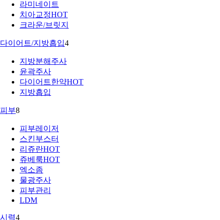
라미네이트
치아교정
HOT
크라운/브릿지
다이어트/지방흡입
4
지방분해주사
윤곽주사
다이어트한약
HOT
지방흡입
피부
8
피부레이저
스킨부스터
리쥬란
HOT
쥬베룩
HOT
엑소좀
물광주사
피부관리
LDM
시력
4