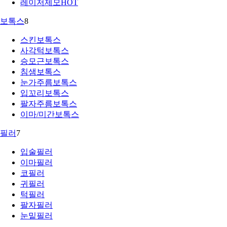
레이저제모
HOT
보톡스
8
스킨보톡스
사각턱보톡스
승모근보톡스
침샘보톡스
눈가주름보톡스
입꼬리보톡스
팔자주름보톡스
이마/미간보톡스
필러
7
입술필러
이마필러
코필러
귀필러
턱필러
팔자필러
눈밑필러