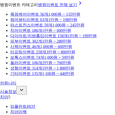
병원이벤트 카테고리
병원이벤트
전체 보기
폭염케어
이벤트 56개
1,000원 ~ 135만원
썸머뷰티
이벤트 63개
1만원 ~ 198만원
라스트찬스
이벤트 59개
1,000원 ~ 245만원
치아
이벤트 186개
1만원 ~ 600만원
다이어트/지방흡입
이벤트 158개
1만원 ~ 199만원
피부
이벤트 302개
1만원 ~ 280만원
시력
이벤트 46개
1,000원 ~ 600만원
리프팅
이벤트 258개
3만원 ~ 800만원
보톡스
이벤트 74개
1,000원 ~ 59만원
필러
이벤트 106개
2만원 ~ 700만원
성형
이벤트 314개
1만원 ~ 1,800만원
기타
이벤트 135개
1,100원 ~ 440만원
커뮤니티
시술정보
치아
5
임플란트
HOT
치아미백