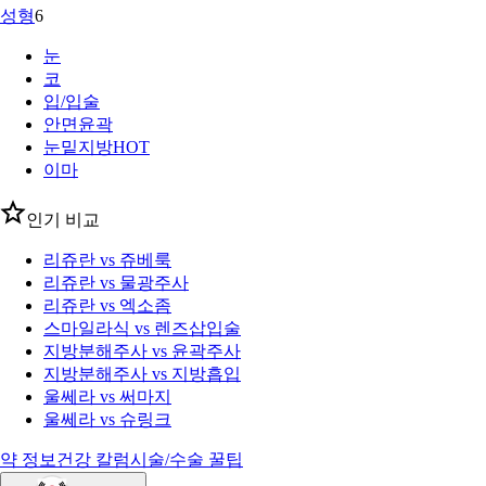
성형
6
눈
코
입/입술
안면윤곽
눈밑지방
HOT
이마
인기 비교
리쥬란 vs 쥬베룩
리쥬란 vs 물광주사
리쥬란 vs 엑소좀
스마일라식 vs 렌즈삽입술
지방분해주사 vs 윤곽주사
지방분해주사 vs 지방흡입
울쎄라 vs 써마지
울쎄라 vs 슈링크
약 정보
건강 칼럼
시술/수술 꿀팁