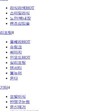
라식라섹
HOT
스마일라식
노안/백내장
렌즈삽입술
리프팅
8
울쎄라
HOT
슈링크
써마지
인모드
HOT
실리프팅
덴서티
볼뉴머
온다
기타
4
모발이식
반영구눈썹
문신제거