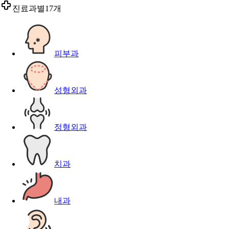
진료과별
17개
피부과
성형외과
정형외과
치과
내과