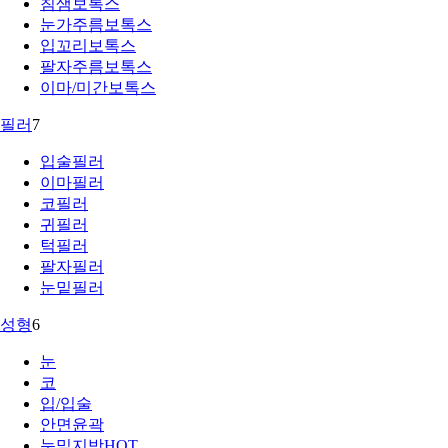
침샘보톡스
눈가주름보톡스
입꼬리보톡스
팔자주름보톡스
이마/미간보톡스
필러
7
입술필러
이마필러
코필러
귀필러
턱필러
팔자필러
눈밑필러
성형
6
눈
코
입/입술
안면윤곽
눈밑지방
HOT