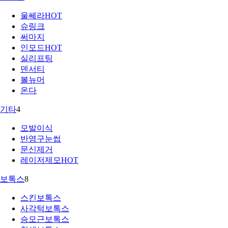
울쎄라
HOT
슈링크
써마지
인모드
HOT
실리프팅
덴서티
볼뉴머
온다
기타
4
모발이식
반영구눈썹
문신제거
레이저제모
HOT
보톡스
8
스킨보톡스
사각턱보톡스
승모근보톡스