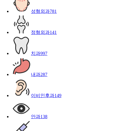
성형외과
781
정형외과
141
치과
997
내과
287
이비인후과
149
안과
138