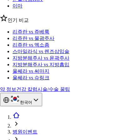
이마
인기 비교
리쥬란 vs 쥬베룩
리쥬란 vs 물광주사
리쥬란 vs 엑소좀
스마일라식 vs 렌즈삽입술
지방분해주사 vs 윤곽주사
지방분해주사 vs 지방흡입
울쎄라 vs 써마지
울쎄라 vs 슈링크
약 정보
건강 칼럼
시술/수술 꿀팁
한국어
병원이벤트