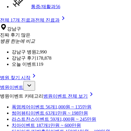
통증/재활과
56
전체 17개 진료과
전체 진료과
강남구
진짜 후기 많은
병원 한눈에 비교
강남구 병원
2,990
강남구 후기
178,878
오늘 이벤트
119
병원 찾기 시작
병원이벤트
병원이벤트 카테고리
병원이벤트
전체 보기
폭염케어
이벤트 56개
1,000원 ~ 135만원
썸머뷰티
이벤트 63개
1만원 ~ 198만원
라스트찬스
이벤트 59개
1,000원 ~ 245만원
치아
이벤트 187개
1만원 ~ 600만원