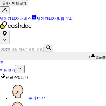
캐시닥 앱 설치
병원관리자 서비스
병원관리자 입점 문의
1
임플란
홈
병원찾기
진료과별
17개
피부과
1,532