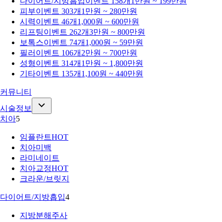
다이어트/지방흡입
이벤트 158개
1만원 ~ 199만원
피부
이벤트 303개
1만원 ~ 280만원
시력
이벤트 46개
1,000원 ~ 600만원
리프팅
이벤트 262개
3만원 ~ 800만원
보톡스
이벤트 74개
1,000원 ~ 59만원
필러
이벤트 106개
2만원 ~ 700만원
성형
이벤트 314개
1만원 ~ 1,800만원
기타
이벤트 135개
1,100원 ~ 440만원
커뮤니티
시술정보
치아
5
임플란트
HOT
치아미백
라미네이트
치아교정
HOT
크라운/브릿지
다이어트/지방흡입
4
지방분해주사