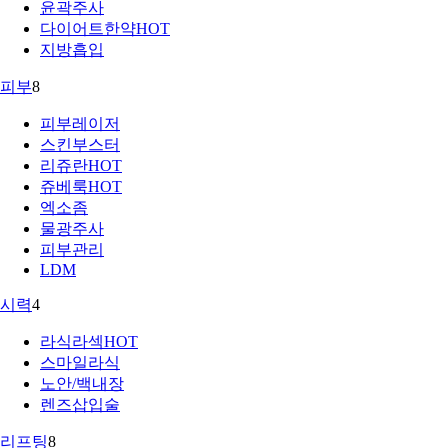
윤곽주사
다이어트한약
HOT
지방흡입
피부
8
피부레이저
스킨부스터
리쥬란
HOT
쥬베룩
HOT
엑소좀
물광주사
피부관리
LDM
시력
4
라식라섹
HOT
스마일라식
노안/백내장
렌즈삽입술
리프팅
8