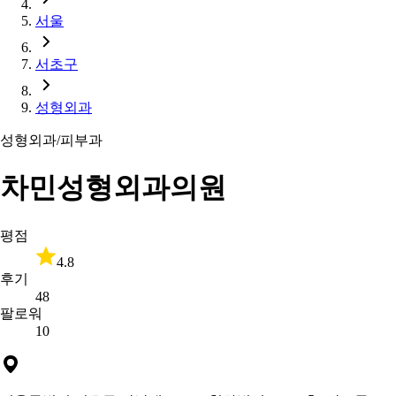
서울
서초구
성형외과
성형외과/피부과
차민성형외과의원
평점
4.8
후기
48
팔로워
10