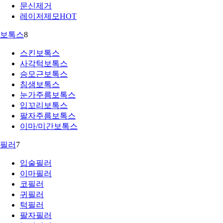
문신제거
레이저제모
HOT
보톡스
8
스킨보톡스
사각턱보톡스
승모근보톡스
침샘보톡스
눈가주름보톡스
입꼬리보톡스
팔자주름보톡스
이마/미간보톡스
필러
7
입술필러
이마필러
코필러
귀필러
턱필러
팔자필러