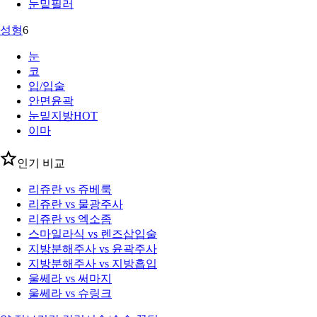
눈밑필러
성형
6
눈
코
입/입술
안면윤곽
눈밑지방
HOT
이마
인기 비교
리쥬란 vs 쥬베룩
리쥬란 vs 물광주사
리쥬란 vs 엑소좀
스마일라식 vs 렌즈삽입술
지방분해주사 vs 윤곽주사
지방분해주사 vs 지방흡입
울쎄라 vs 써마지
울쎄라 vs 슈링크