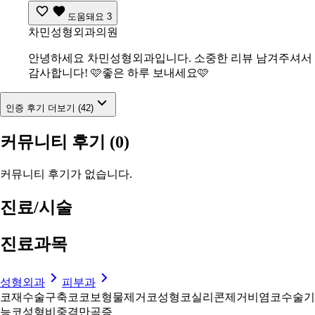
도움돼요
3
차민성형외과의원
안녕하세요 차민성형외과입니다. 소중한 리뷰 남겨주셔서
감사합니다! 🩷좋은 하루 보내세요🩷
인증 후기 더보기 (42)
커뮤니티 후기
(0)
커뮤니티 후기가 없습니다.
진료/시술
진료과목
성형외과
피부과
코재수술
구축코
코보형물제거
코성형
코실리콘제거
비염코수술
기
능코성형
비중격만곡증