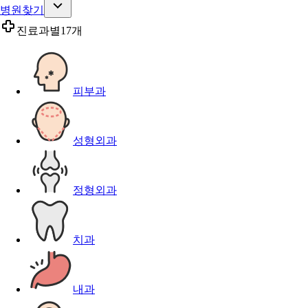
병원찾기
진료과별
17개
피부과
성형외과
정형외과
치과
내과