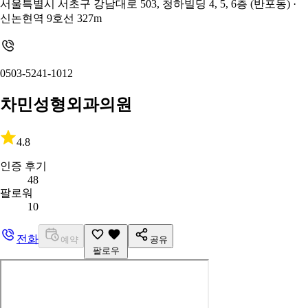
서울특별시 서초구 강남대로 503, 청하빌딩 4, 5, 6층 (반포동)
·
신논현역 9호선 327m
0503-5241-1012
차민성형외과의원
4.8
인증 후기
48
팔로워
10
전화
예약
공유
팔로우