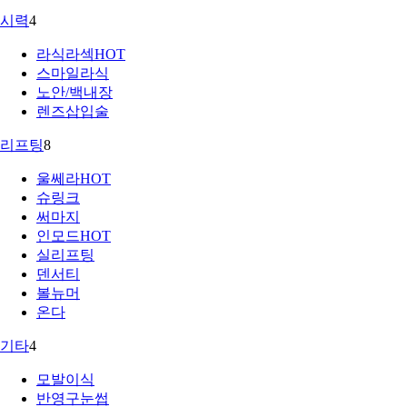
시력
4
라식라섹
HOT
스마일라식
노안/백내장
렌즈삽입술
리프팅
8
울쎄라
HOT
슈링크
써마지
인모드
HOT
실리프팅
덴서티
볼뉴머
온다
기타
4
모발이식
반영구눈썹