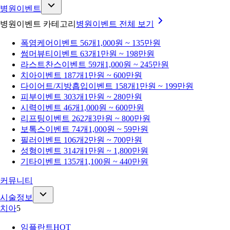
병원이벤트
병원이벤트 카테고리
병원이벤트
전체 보기
폭염케어
이벤트 56개
1,000원 ~ 135만원
썸머뷰티
이벤트 63개
1만원 ~ 198만원
라스트찬스
이벤트 59개
1,000원 ~ 245만원
치아
이벤트 187개
1만원 ~ 600만원
다이어트/지방흡입
이벤트 158개
1만원 ~ 199만원
피부
이벤트 303개
1만원 ~ 280만원
시력
이벤트 46개
1,000원 ~ 600만원
리프팅
이벤트 262개
3만원 ~ 800만원
보톡스
이벤트 74개
1,000원 ~ 59만원
필러
이벤트 106개
2만원 ~ 700만원
성형
이벤트 314개
1만원 ~ 1,800만원
기타
이벤트 135개
1,100원 ~ 440만원
커뮤니티
시술정보
치아
5
임플란트
HOT