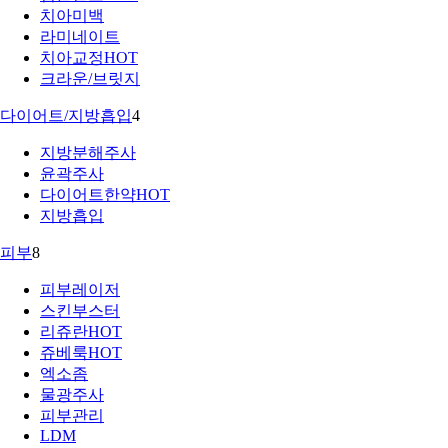
치아미백
라미네이트
치아교정
HOT
크라운/브릿지
다이어트/지방흡입
4
지방분해주사
윤곽주사
다이어트한약
HOT
지방흡입
피부
8
피부레이저
스킨부스터
리쥬란
HOT
쥬베룩
HOT
엑소좀
물광주사
피부관리
LDM