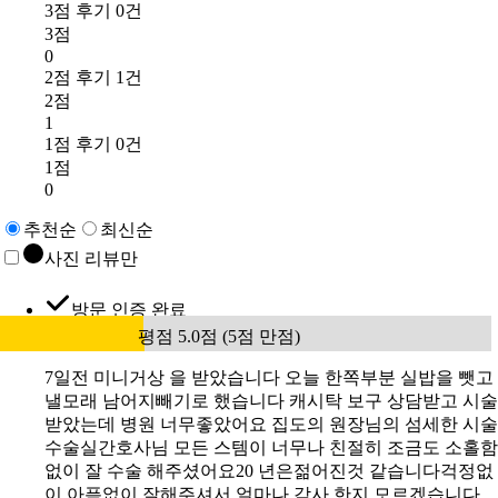
3점 후기 0건
3점
0
2점 후기 1건
2점
1
1점 후기 0건
1점
0
추천순
최신순
사진 리뷰만
방문 인증 완료
평점 5.0점 (5점 만점)
7일전 미니거상 을 받았습니다 오늘 한쪽부분 실밥을 뺏고
낼모래 남어지빼기로 했습니다 캐시탁 보구 상담받고 시술
받았는데 병원 너무좋았어요 집도의 원장님의 섬세한 시술
수술실간호사님 모든 스템이 너무나 친절히 조금도 소홀함
없이 잘 수술 해주셨어요20 년은젊어진것 같습니다걱정없
이 아픔없이 잘해주셔서 얼마나 감사 한지 모르겠습니다