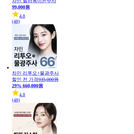
차민 필러녹이는주사
99,000원
4.8
(48)
차민 리투오+물광주사
할인 전 가격
935,000원
29%
660,000원
4.8
(48)