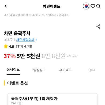
병원이벤트
캐시닥 홈
병원이벤트
다이어트/지방흡입
윤곽주사
>
>
>
차민 윤곽주사
서초구
차민성형외과
|
4.8
(
후기 47개
)
8만 8천원
37%
5만 5천원
VAT 포함
병원정보
후기 47+
Q&A
상세정보
이벤트 옵션
윤곽주사(1부위) 1회 체험가
VAT포함