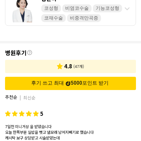
코성형
비염코수술
기능코성형
코재수술
비중격만곡증
후
병원후기
기
4.8
(
47
개)
후기 쓰고 최대
5000
포인트
받기
추천순
|
최신순
5
7일전 미니거상 을 받았습니다
오늘 한쪽부분 실밥을 뺏고 낼모래 남어지빼기로 했습니다
캐시탁 보구 상담받고 시술받았는데