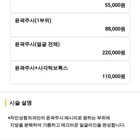
55,000
원
윤곽주사(1부위)
88,000
원
윤곽주사(얼굴 전체)
220,000
원
윤곽주사+사각턱보톡스
110,000
원
시술 설명
차민성형외과만의 윤곽주사 레시피로 원하는 부위에
지방을 분해하여 갸름하고 매끄러운 얼굴라인을 완성합니다.