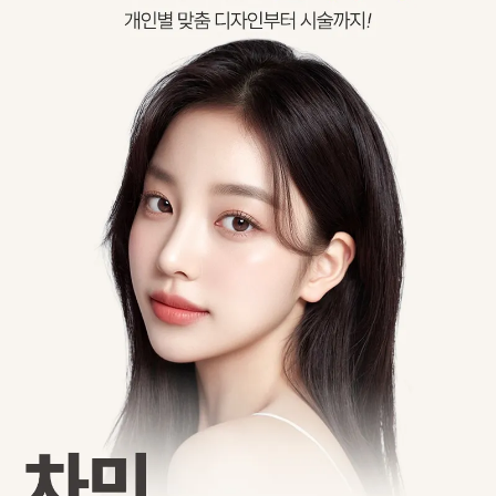
트
상
세
정
보