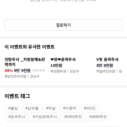
질문하기
추
이 이벤트와 유사한 이벤트
천
잇팅주사 _지방분해&탄
❤뷰❤윤곽주사
V핏 윤곽주사
이
력까지
10만원
8만 8천원
49%
9만 9천원
19만 7천원
벤
뷰성형외과
강남구
하늘라인의원
성동
|
|
청담잇츠미의원
강남구
|
트
이벤트 태그
#
볼살
#
심부볼
#
턱살
#
이중턱
#
V라인
#
윤곽주사
#
지방분해주사
#
2030추천
#
4050추천
#
성형외과전문의
#
얼굴지방흡입
#
사각턱