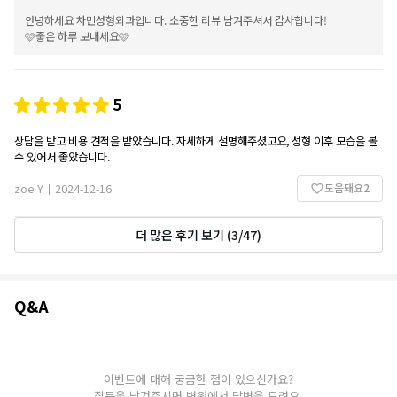
지 않게 진행해 주셨고, 설명 또한 명확해 신뢰가 갔습니다. 단순한 만족을 넘어 생활
안녕하세요 차민성형외과입니다. 소중한 리뷰 남겨주셔서 감사합니다!
속에서 계속 체감되는 변화 덕분에 전반적인 만족도가 높으며, 재시술 의사도 충분히
🩷좋은 하루 보내세요🩷
있습니다.
5
상담을 받고 비용 견적을 받았습니다. 자세하게 설명해주셨고요, 성형 이후 모습을 볼
수 있어서 좋았습니다.
도움돼요
2
zoe Y
2024-12-16
|
더 많은 후기 보기
(
3
/
47
)
Q&A
Q&A
이벤트에 대해 궁금한 점이 있으신가요?
질문을 남겨주시면 병원에서 답변을 드려요.