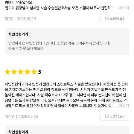
병원 너무좋았어요
집도의 원장님의 섬세한 시술 수술실간호사님 모든 스템이 너무나 친절히 조금도 소홀
...
더보기
함없이 잘 수술 해주셨어요20 년은젊어진것 같습니다걱정없이 아픔없이 잘해주셔서
도움돼요
9
얼마나 감사 한지 모르겠습니다
최*희
2026-02-19
|
저처럼 나이있으신분 걱정 마시고 차민으로 오심 안전히 멋있게 해주실것 같네요원장
님 너무나 감사합니다
차민성형외과
안녕하세요 차민성형외과입니다. 소중한 리뷰 남겨주셔서 감사합니다!
🩷좋은 하루 보내세요🩷
5
차민성형외과에서 민성기 원장님께 스킨보톡스 시술을 받았습니다. 처음에는 큰 변화
를 기대하기보다는 피부결 정리 정도를 생각했는데, 시간이 지날수록 만족도가 점점
높아진 케이스입니다. 시술 직후보다 1~2주 정도 지나면서 피부 컨디션이 확실히 안
정됐다는 느낌을 받았습니다. 오후만 되면 올라오던 유분이 눈에 띄게 줄어들었고, 전
체적으로 피부 밸런스가 정리되면서 얼굴이 차분해 보입니다. 번들거림 없이 은은하게
...
더보기
정돈된 피부 상태라 메이크업 지속력도 좋아졌고, 화장이 들뜨거나 무너지는 일이 줄
도움돼요
3
어 일상에서 체감되는 편안함이 큽니다.
이주연
2026-01-26
|
모공이 극적으로 사라졌다기보다는 피부 표면이 고르게 정리된 느낌이 강해 조명 아래
나 민낯일 때도 피부가 깔끔해 보입니다. 무엇보다 과하게 굳거나 시술 티가 나지 않아
차민성형외과
자연스러운 결과가 마음에 들었습니다. 민성기 원장님은 현재 피부 상태에 맞춰 과하