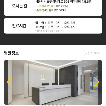
병
병원정보
사진 모아보기
원
정
보