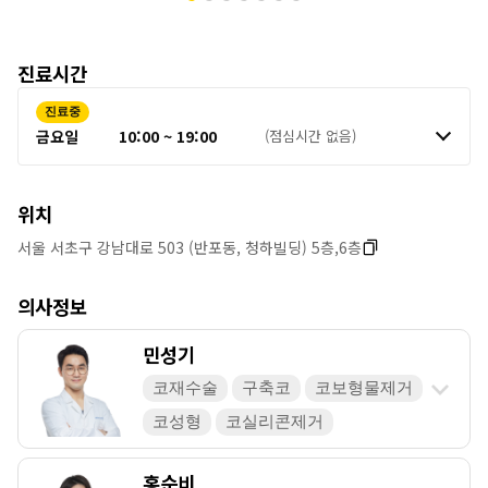
진료시간
진료중
금요일
10:00 ~ 19:00
(점심시간 없음)
위치
서울 서초구 강남대로 503 (반포동, 청하빌딩) 5층,6층
의사정보
민성기
코재수술
구축코
코보형물제거
코성형
코실리콘제거
홍순비