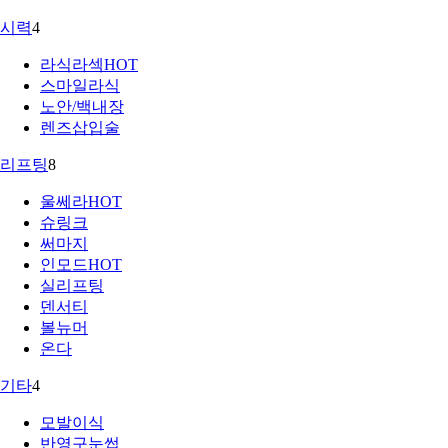
시력
4
라식라섹
HOT
스마일라식
노안/백내장
렌즈삽입술
리프팅
8
울쎄라
HOT
슈링크
써마지
인모드
HOT
실리프팅
덴서티
볼뉴머
온다
기타
4
모발이식
반영구눈썹