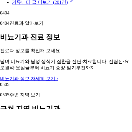
커뮤니티 글 더보기 (201건)
04
04
04
04
진료과 알아보기
비뇨기과 진료 정보
진료과 정보를 확인해 보세요
남녀 비뇨기와 남성 생식기 질환을 진단·치료합니다. 전립선·요
로결석·요실금부터 비뇨기 종양·발기부전까지.
비뇨기과 정보 자세히 보기 ›
05
05
05
05
주변 지역 보기
근처 지역 비뇨기과
주변 지역도 둘러보세요