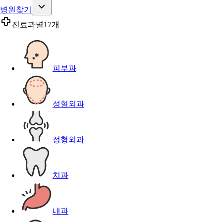
병원찾기
진료과별
17개
피부과
성형외과
정형외과
치과
내과