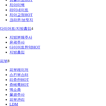
치아미백
라미네이트
치아교정
HOT
크라운/브릿지
다이어트/지방흡입
4
지방분해주사
윤곽주사
다이어트한약
HOT
지방흡입
피부
8
피부레이저
스킨부스터
리쥬란
HOT
쥬베룩
HOT
엑소좀
물광주사
피부관리
LDM