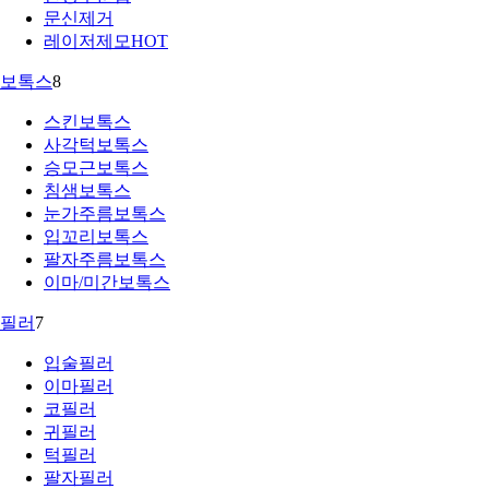
문신제거
레이저제모
HOT
보톡스
8
스킨보톡스
사각턱보톡스
승모근보톡스
침샘보톡스
눈가주름보톡스
입꼬리보톡스
팔자주름보톡스
이마/미간보톡스
필러
7
입술필러
이마필러
코필러
귀필러
턱필러
팔자필러