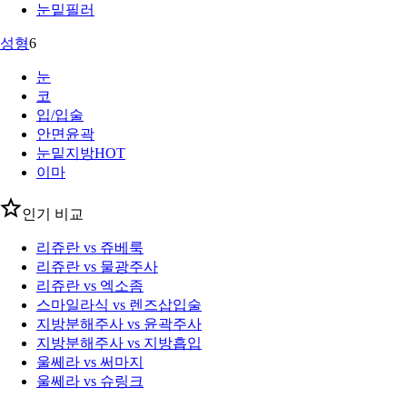
눈밑필러
성형
6
눈
코
입/입술
안면윤곽
눈밑지방
HOT
이마
인기 비교
리쥬란 vs 쥬베룩
리쥬란 vs 물광주사
리쥬란 vs 엑소좀
스마일라식 vs 렌즈삽입술
지방분해주사 vs 윤곽주사
지방분해주사 vs 지방흡입
울쎄라 vs 써마지
울쎄라 vs 슈링크