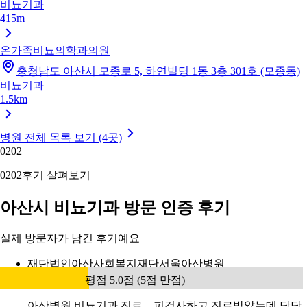
비뇨기과
415m
온가족비뇨의학과의원
충청남도 아산시 모종로 5, 하연빌딩 1동 3층 301호 (모종동)
비뇨기과
1.5km
병원 전체 목록 보기 (4곳)
02
02
02
02
후기 살펴보기
아산시 비뇨기과 방문 인증 후기
실제 방문자가 남긴 후기예요
재단법인아산사회복지재단서울아산병원
평점 5.0점 (5점 만점)
아산병원 비뇨기과 진료ㅡ피검사하고 진료받았는데 담당