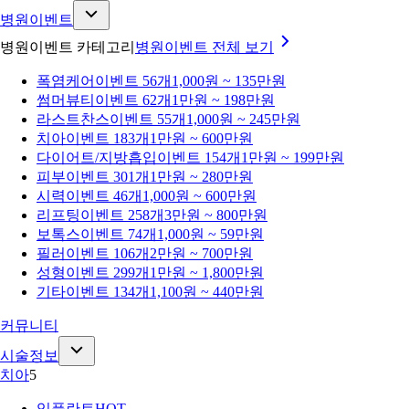
병원이벤트
병원이벤트 카테고리
병원이벤트
전체 보기
폭염케어
이벤트 56개
1,000원 ~ 135만원
썸머뷰티
이벤트 62개
1만원 ~ 198만원
라스트찬스
이벤트 55개
1,000원 ~ 245만원
치아
이벤트 183개
1만원 ~ 600만원
다이어트/지방흡입
이벤트 154개
1만원 ~ 199만원
피부
이벤트 301개
1만원 ~ 280만원
시력
이벤트 46개
1,000원 ~ 600만원
리프팅
이벤트 258개
3만원 ~ 800만원
보톡스
이벤트 74개
1,000원 ~ 59만원
필러
이벤트 106개
2만원 ~ 700만원
성형
이벤트 299개
1만원 ~ 1,800만원
기타
이벤트 134개
1,100원 ~ 440만원
커뮤니티
시술정보
치아
5
임플란트
HOT