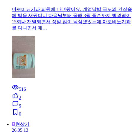
마로비뇨기과 의원에 다녀왔어요. 계엄날밤 극도의 긴장속
에 밤을 새웠더니 다음날부터 올해 3월 중순까지 방광염이
15회나 재발되면서 정말 많이 낙심됐었는데 마로비뇨기과
를 다니면서 매…
516
2
9
0
현상기
26.05.13