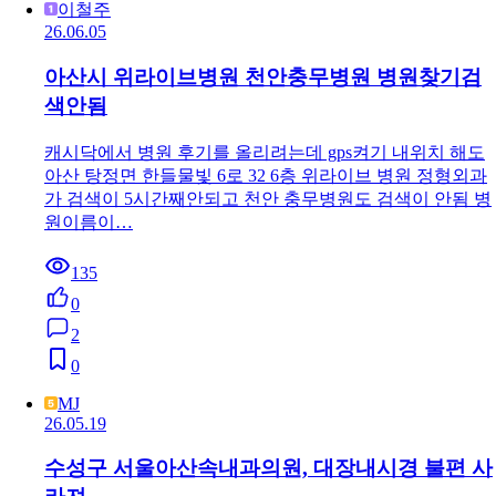
이철주
26.06.05
아산시 위라이브병원 천안충무병원 병원찾기검
색안됨
캐시닥에서 병원 후기를 올리려는데 gps켜기 내위치 해도
아산 탕정면 한들물빛 6로 32 6층 위라이브 병원 정형외과
가 검색이 5시간째안되고 천안 충무병원도 검색이 안됨 병
원이름이…
135
0
2
0
MJ
26.05.19
수성구 서울아산속내과의원, 대장내시경 불편 사