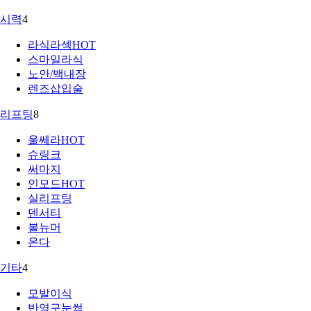
시력
4
라식라섹
HOT
스마일라식
노안/백내장
렌즈삽입술
리프팅
8
울쎄라
HOT
슈링크
써마지
인모드
HOT
실리프팅
덴서티
볼뉴머
온다
기타
4
모발이식
반영구눈썹