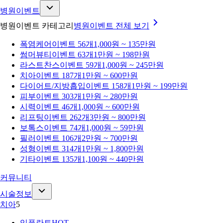
병원이벤트
병원이벤트 카테고리
병원이벤트
전체 보기
폭염케어
이벤트 56개
1,000원 ~ 135만원
썸머뷰티
이벤트 63개
1만원 ~ 198만원
라스트찬스
이벤트 59개
1,000원 ~ 245만원
치아
이벤트 187개
1만원 ~ 600만원
다이어트/지방흡입
이벤트 158개
1만원 ~ 199만원
피부
이벤트 303개
1만원 ~ 280만원
시력
이벤트 46개
1,000원 ~ 600만원
리프팅
이벤트 262개
3만원 ~ 800만원
보톡스
이벤트 74개
1,000원 ~ 59만원
필러
이벤트 106개
2만원 ~ 700만원
성형
이벤트 314개
1만원 ~ 1,800만원
기타
이벤트 135개
1,100원 ~ 440만원
커뮤니티
시술정보
치아
5
임플란트
HOT