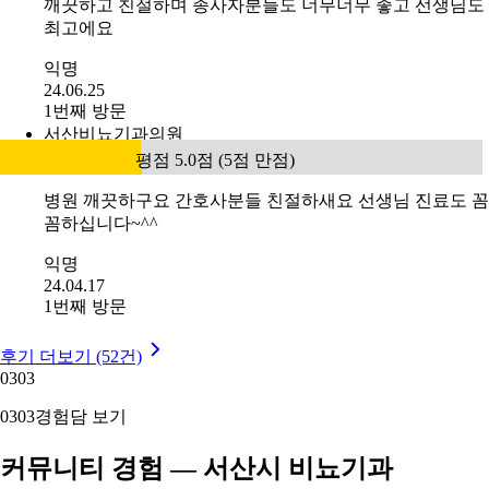
깨끗하고 친절하며 종사자분들도 너무너무 좋고 선생님도
최고에요
익명
24.06.25
1번째 방문
서산비뇨기과의원
평점 5.0점 (5점 만점)
병원 깨끗하구요 간호사분들 친절하새요 선생님 진료도 꼼
꼼하십니다~^^
익명
24.04.17
1번째 방문
후기 더보기 (52건)
03
03
03
03
경험담 보기
커뮤니티 경험 — 서산시 비뇨기과