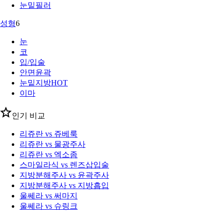
눈밑필러
성형
6
눈
코
입/입술
안면윤곽
눈밑지방
HOT
이마
인기 비교
리쥬란 vs 쥬베룩
리쥬란 vs 물광주사
리쥬란 vs 엑소좀
스마일라식 vs 렌즈삽입술
지방분해주사 vs 윤곽주사
지방분해주사 vs 지방흡입
울쎄라 vs 써마지
울쎄라 vs 슈링크