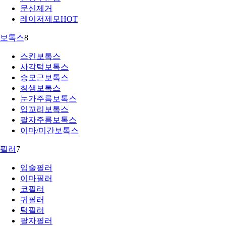
문신제거
레이저제모
HOT
보톡스
8
스킨보톡스
사각턱보톡스
승모근보톡스
침샘보톡스
눈가주름보톡스
입꼬리보톡스
팔자주름보톡스
이마/미간보톡스
필러
7
입술필러
이마필러
코필러
귀필러
턱필러
팔자필러