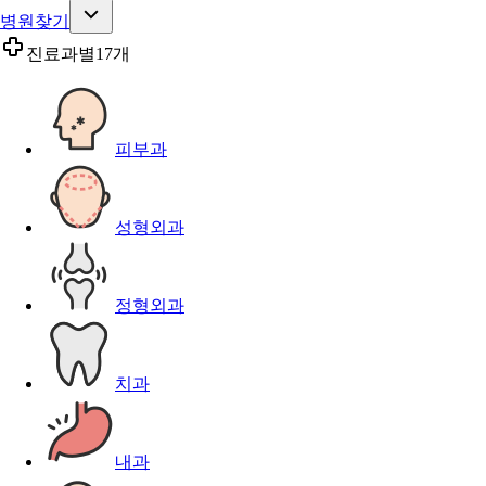
병원찾기
진료과별
17개
피부과
성형외과
정형외과
치과
내과