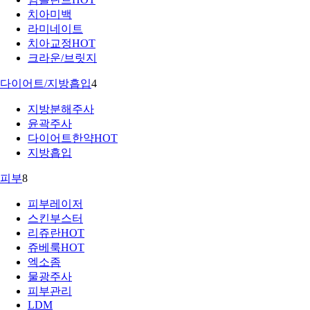
치아미백
라미네이트
치아교정
HOT
크라운/브릿지
다이어트/지방흡입
4
지방분해주사
윤곽주사
다이어트한약
HOT
지방흡입
피부
8
피부레이저
스킨부스터
리쥬란
HOT
쥬베룩
HOT
엑소좀
물광주사
피부관리
LDM