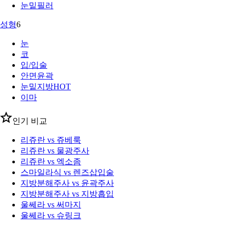
눈밑필러
성형
6
눈
코
입/입술
안면윤곽
눈밑지방
HOT
이마
인기 비교
리쥬란 vs 쥬베룩
리쥬란 vs 물광주사
리쥬란 vs 엑소좀
스마일라식 vs 렌즈삽입술
지방분해주사 vs 윤곽주사
지방분해주사 vs 지방흡입
울쎄라 vs 써마지
울쎄라 vs 슈링크