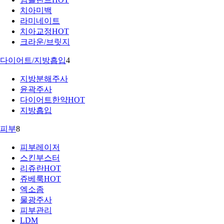
치아미백
라미네이트
치아교정
HOT
크라운/브릿지
다이어트/지방흡입
4
지방분해주사
윤곽주사
다이어트한약
HOT
지방흡입
피부
8
피부레이저
스킨부스터
리쥬란
HOT
쥬베룩
HOT
엑소좀
물광주사
피부관리
LDM