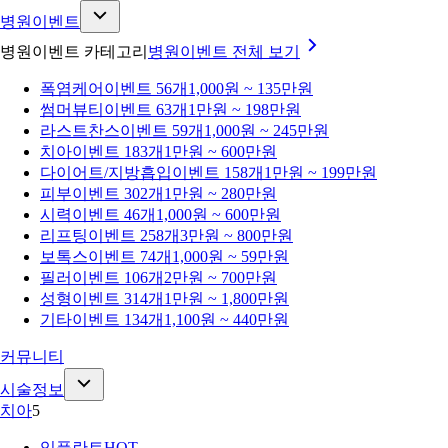
병원이벤트
병원이벤트 카테고리
병원이벤트
전체 보기
폭염케어
이벤트 56개
1,000원 ~ 135만원
썸머뷰티
이벤트 63개
1만원 ~ 198만원
라스트찬스
이벤트 59개
1,000원 ~ 245만원
치아
이벤트 183개
1만원 ~ 600만원
다이어트/지방흡입
이벤트 158개
1만원 ~ 199만원
피부
이벤트 302개
1만원 ~ 280만원
시력
이벤트 46개
1,000원 ~ 600만원
리프팅
이벤트 258개
3만원 ~ 800만원
보톡스
이벤트 74개
1,000원 ~ 59만원
필러
이벤트 106개
2만원 ~ 700만원
성형
이벤트 314개
1만원 ~ 1,800만원
기타
이벤트 134개
1,100원 ~ 440만원
커뮤니티
시술정보
치아
5
임플란트
HOT