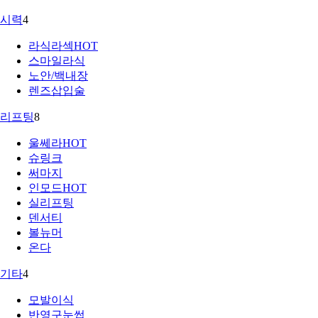
시력
4
라식라섹
HOT
스마일라식
노안/백내장
렌즈삽입술
리프팅
8
울쎄라
HOT
슈링크
써마지
인모드
HOT
실리프팅
덴서티
볼뉴머
온다
기타
4
모발이식
반영구눈썹