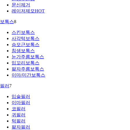
문신제거
레이저제모
HOT
보톡스
8
스킨보톡스
사각턱보톡스
승모근보톡스
침샘보톡스
눈가주름보톡스
입꼬리보톡스
팔자주름보톡스
이마/미간보톡스
필러
7
입술필러
이마필러
코필러
귀필러
턱필러
팔자필러