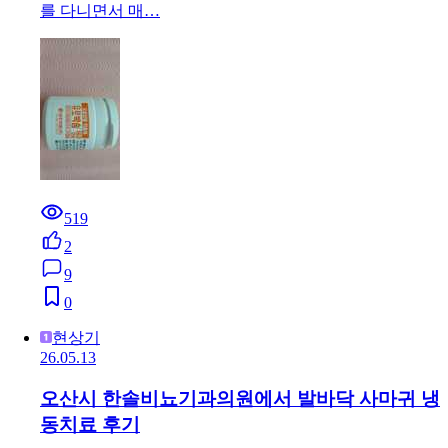
를 다니면서 매…
519
2
9
0
현상기
26.05.13
오산시 한솔비뇨기과의원에서 발바닥 사마귀 냉
동치료 후기