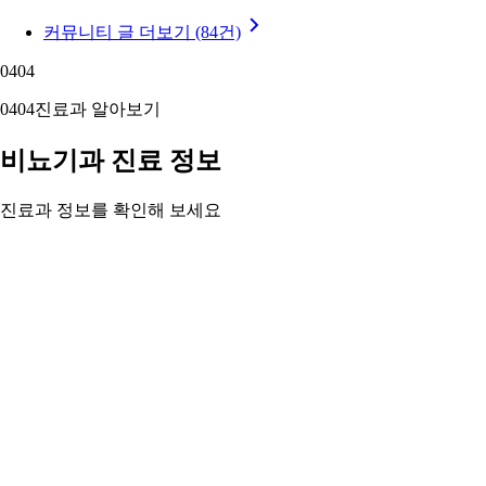
커뮤니티 글 더보기 (84건)
04
04
04
04
진료과 알아보기
비뇨기과 진료 정보
진료과 정보를 확인해 보세요
남녀 비뇨기와 남성 생식기 질환을 진단·치료합니다. 전립선·요
로결석·요실금부터 비뇨기 종양·발기부전까지.
비뇨기과 정보 자세히 보기 ›
05
05
05
05
주변 지역 보기
근처 지역 비뇨기과
주변 지역도 둘러보세요