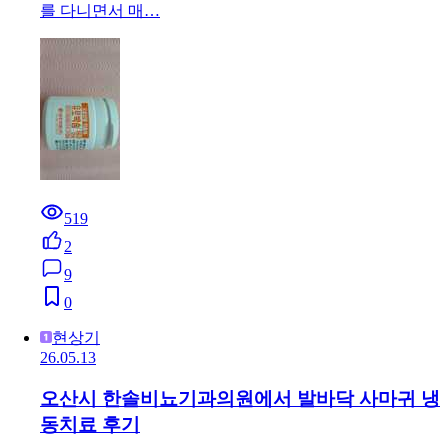
를 다니면서 매…
519
2
9
0
현상기
26.05.13
오산시 한솔비뇨기과의원에서 발바닥 사마귀 냉
동치료 후기