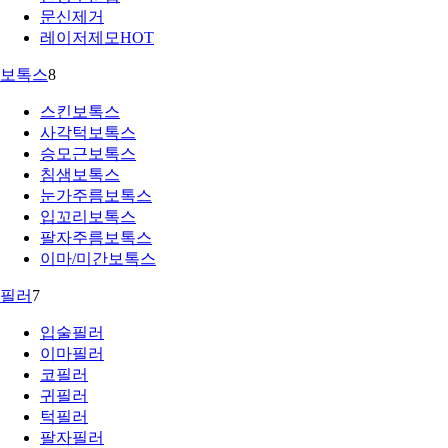
문신제거
레이저제모
HOT
보톡스
8
스킨보톡스
사각턱보톡스
승모근보톡스
침샘보톡스
눈가주름보톡스
입꼬리보톡스
팔자주름보톡스
이마/미간보톡스
필러
7
입술필러
이마필러
코필러
귀필러
턱필러
팔자필러