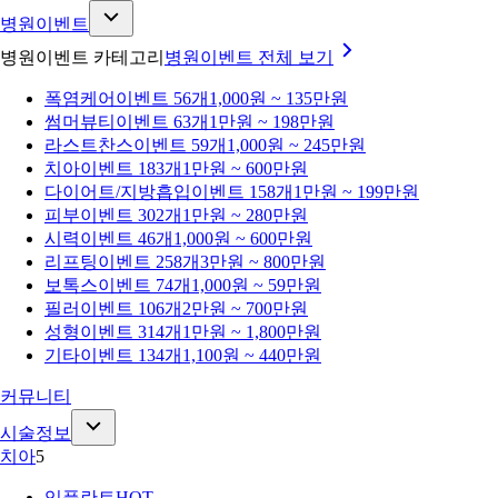
병원이벤트
병원이벤트 카테고리
병원이벤트
전체 보기
폭염케어
이벤트 56개
1,000원 ~ 135만원
썸머뷰티
이벤트 63개
1만원 ~ 198만원
라스트찬스
이벤트 59개
1,000원 ~ 245만원
치아
이벤트 183개
1만원 ~ 600만원
다이어트/지방흡입
이벤트 158개
1만원 ~ 199만원
피부
이벤트 302개
1만원 ~ 280만원
시력
이벤트 46개
1,000원 ~ 600만원
리프팅
이벤트 258개
3만원 ~ 800만원
보톡스
이벤트 74개
1,000원 ~ 59만원
필러
이벤트 106개
2만원 ~ 700만원
성형
이벤트 314개
1만원 ~ 1,800만원
기타
이벤트 134개
1,100원 ~ 440만원
커뮤니티
시술정보
치아
5
임플란트
HOT