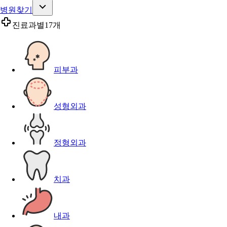
병원찾기
진료과별
17개
피부과
성형외과
정형외과
치과
내과