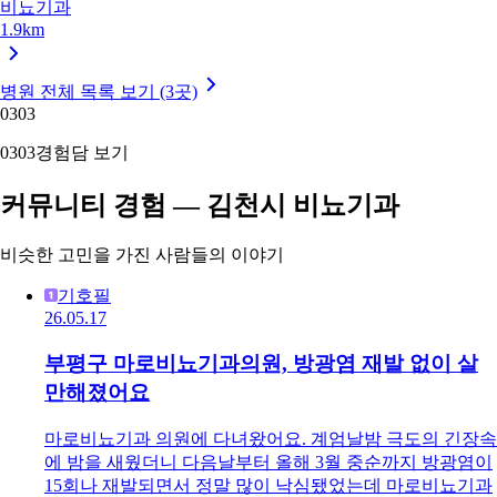
비뇨기과
1.9km
병원 전체 목록 보기 (3곳)
03
03
03
03
경험담 보기
커뮤니티 경험 — 김천시 비뇨기과
비슷한 고민을 가진 사람들의 이야기
기호필
26.05.17
부평구 마로비뇨기과의원, 방광염 재발 없이 살
만해졌어요
마로비뇨기과 의원에 다녀왔어요. 계엄날밤 극도의 긴장속
에 밤을 새웠더니 다음날부터 올해 3월 중순까지 방광염이
15회나 재발되면서 정말 많이 낙심됐었는데 마로비뇨기과