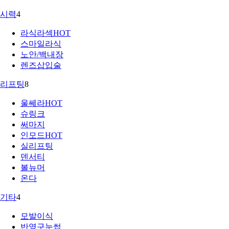
시력
4
라식라섹
HOT
스마일라식
노안/백내장
렌즈삽입술
리프팅
8
울쎄라
HOT
슈링크
써마지
인모드
HOT
실리프팅
덴서티
볼뉴머
온다
기타
4
모발이식
반영구눈썹