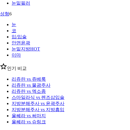
눈밑필러
성형
6
눈
코
입/입술
안면윤곽
눈밑지방
HOT
이마
인기 비교
리쥬란 vs 쥬베룩
리쥬란 vs 물광주사
리쥬란 vs 엑소좀
스마일라식 vs 렌즈삽입술
지방분해주사 vs 윤곽주사
지방분해주사 vs 지방흡입
울쎄라 vs 써마지
울쎄라 vs 슈링크