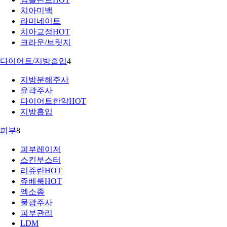
치아미백
라미네이트
치아교정
HOT
크라운/브릿지
다이어트/지방흡입
4
지방분해주사
윤곽주사
다이어트한약
HOT
지방흡입
피부
8
피부레이저
스킨부스터
리쥬란
HOT
쥬베룩
HOT
엑소좀
물광주사
피부관리
LDM