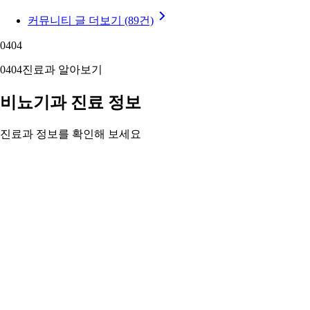
커뮤니티 글 더보기 (89건)
04
04
04
04
진료과 알아보기
비뇨기과 진료 정보
진료과 정보를 확인해 보세요
남녀 비뇨기와 남성 생식기 질환을 진단·치료합니다. 전립선·요
로결석·요실금부터 비뇨기 종양·발기부전까지.
비뇨기과 정보 자세히 보기 ›
05
05
05
05
주변 지역 보기
근처 지역 비뇨기과
주변 지역도 둘러보세요