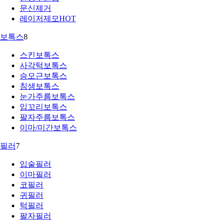
문신제거
레이저제모
HOT
보톡스
8
스킨보톡스
사각턱보톡스
승모근보톡스
침샘보톡스
눈가주름보톡스
입꼬리보톡스
팔자주름보톡스
이마/미간보톡스
필러
7
입술필러
이마필러
코필러
귀필러
턱필러
팔자필러