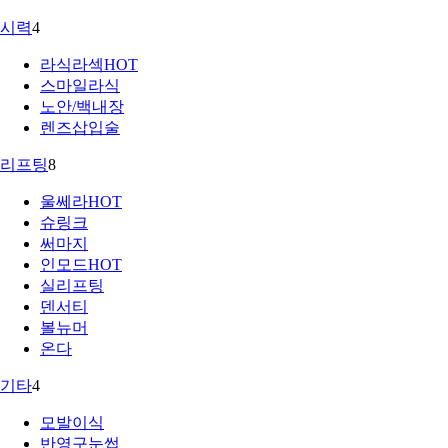
시력
4
라식라섹
HOT
스마일라식
노안/백내장
렌즈삽입술
리프팅
8
울쎄라
HOT
슈링크
써마지
인모드
HOT
실리프팅
덴서티
볼뉴머
온다
기타
4
모발이식
반영구눈썹