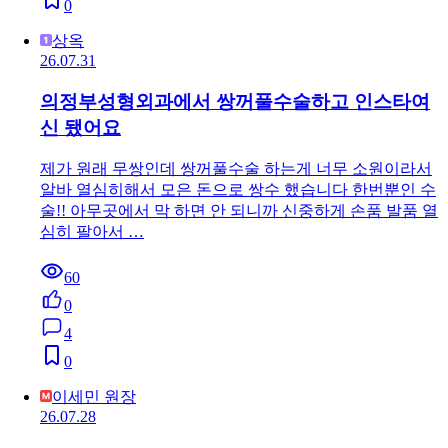
0
상옥
26.07.31
의정부성형외과에서 쌍꺼풀수술하고 인스타여
신 됐어요
제가 원래 무쌍인데 쌍꺼풀수술 하는게 너무 소원이라서
알바 열심히해서 모은 돈으로 쌍수 했습니다 한번뿐인 수
술!! 아무곳에서 막 하면 안 되니까 신중하게 손품 발품 열
심히 팔아서 …
60
0
4
0
이세민 원장
26.07.28