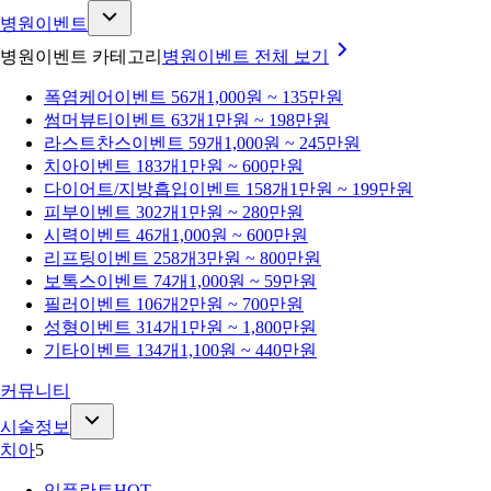
병원이벤트
병원이벤트 카테고리
병원이벤트
전체 보기
폭염케어
이벤트 56개
1,000원 ~ 135만원
썸머뷰티
이벤트 63개
1만원 ~ 198만원
라스트찬스
이벤트 59개
1,000원 ~ 245만원
치아
이벤트 183개
1만원 ~ 600만원
다이어트/지방흡입
이벤트 158개
1만원 ~ 199만원
피부
이벤트 302개
1만원 ~ 280만원
시력
이벤트 46개
1,000원 ~ 600만원
리프팅
이벤트 258개
3만원 ~ 800만원
보톡스
이벤트 74개
1,000원 ~ 59만원
필러
이벤트 106개
2만원 ~ 700만원
성형
이벤트 314개
1만원 ~ 1,800만원
기타
이벤트 134개
1,100원 ~ 440만원
커뮤니티
시술정보
치아
5
임플란트
HOT