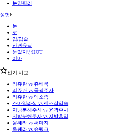
눈밑필러
성형
6
눈
코
입/입술
안면윤곽
눈밑지방
HOT
이마
인기 비교
리쥬란 vs 쥬베룩
리쥬란 vs 물광주사
리쥬란 vs 엑소좀
스마일라식 vs 렌즈삽입술
지방분해주사 vs 윤곽주사
지방분해주사 vs 지방흡입
울쎄라 vs 써마지
울쎄라 vs 슈링크