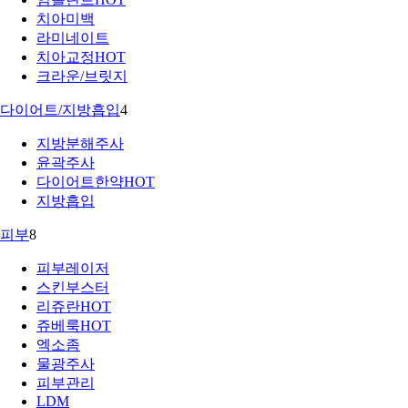
치아미백
라미네이트
치아교정
HOT
크라운/브릿지
다이어트/지방흡입
4
지방분해주사
윤곽주사
다이어트한약
HOT
지방흡입
피부
8
피부레이저
스킨부스터
리쥬란
HOT
쥬베룩
HOT
엑소좀
물광주사
피부관리
LDM