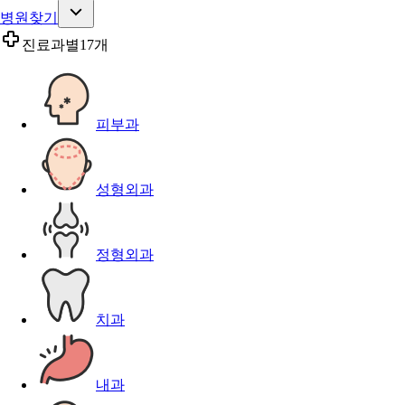
병원찾기
진료과별
17개
피부과
성형외과
정형외과
치과
내과