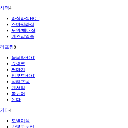
시력
4
라식라섹
HOT
스마일라식
노안/백내장
렌즈삽입술
리프팅
8
울쎄라
HOT
슈링크
써마지
인모드
HOT
실리프팅
덴서티
볼뉴머
온다
기타
4
모발이식
반영구눈썹