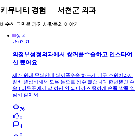
커뮤니티 경험 — 서천군 외과
비슷한 고민을 가진 사람들의 이야기
상옥
26.07.31
의정부성형외과에서 쌍꺼풀수술하고 인스타여
신 됐어요
제가 원래 무쌍인데 쌍꺼풀수술 하는게 너무 소원이라서
알바 열심히해서 모은 돈으로 쌍수 했습니다 한번뿐인 수
술!! 아무곳에서 막 하면 안 되니까 신중하게 손품 발품 열
심히 팔아서 …
76
0
4
0