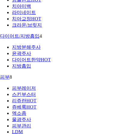
치아미백
라미네이트
치아교정
HOT
크라운/브릿지
다이어트/지방흡입
4
지방분해주사
윤곽주사
다이어트한약
HOT
지방흡입
피부
8
피부레이저
스킨부스터
리쥬란
HOT
쥬베룩
HOT
엑소좀
물광주사
피부관리
LDM