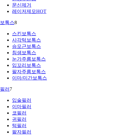
문신제거
레이저제모
HOT
보톡스
8
스킨보톡스
사각턱보톡스
승모근보톡스
침샘보톡스
눈가주름보톡스
입꼬리보톡스
팔자주름보톡스
이마/미간보톡스
필러
7
입술필러
이마필러
코필러
귀필러
턱필러
팔자필러