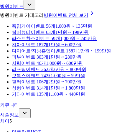
병원이벤트
병원이벤트 카테고리
병원이벤트
전체 보기
폭염케어
이벤트 56개
1,000원 ~ 135만원
썸머뷰티
이벤트 63개
1만원 ~ 198만원
라스트찬스
이벤트 59개
1,000원 ~ 245만원
치아
이벤트 187개
1만원 ~ 600만원
다이어트/지방흡입
이벤트 158개
1만원 ~ 199만원
피부
이벤트 303개
1만원 ~ 280만원
시력
이벤트 46개
1,000원 ~ 600만원
리프팅
이벤트 262개
3만원 ~ 800만원
보톡스
이벤트 74개
1,000원 ~ 59만원
필러
이벤트 106개
2만원 ~ 700만원
성형
이벤트 314개
1만원 ~ 1,800만원
기타
이벤트 135개
1,100원 ~ 440만원
커뮤니티
시술정보
치아
5
임플란트
HOT