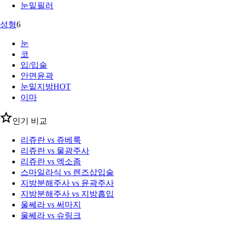
눈밑필러
성형
6
눈
코
입/입술
안면윤곽
눈밑지방
HOT
이마
인기 비교
리쥬란 vs 쥬베룩
리쥬란 vs 물광주사
리쥬란 vs 엑소좀
스마일라식 vs 렌즈삽입술
지방분해주사 vs 윤곽주사
지방분해주사 vs 지방흡입
울쎄라 vs 써마지
울쎄라 vs 슈링크