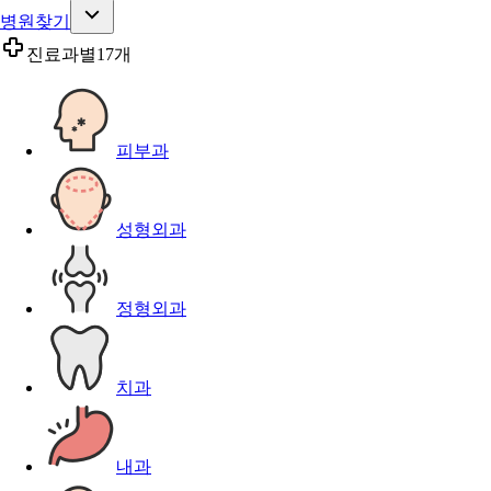
병원찾기
진료과별
17개
피부과
성형외과
정형외과
치과
내과