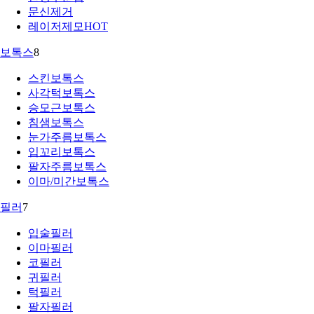
문신제거
레이저제모
HOT
보톡스
8
스킨보톡스
사각턱보톡스
승모근보톡스
침샘보톡스
눈가주름보톡스
입꼬리보톡스
팔자주름보톡스
이마/미간보톡스
필러
7
입술필러
이마필러
코필러
귀필러
턱필러
팔자필러