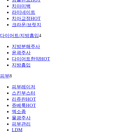
치아미백
라미네이트
치아교정
HOT
크라운/브릿지
다이어트/지방흡입
4
지방분해주사
윤곽주사
다이어트한약
HOT
지방흡입
피부
8
피부레이저
스킨부스터
리쥬란
HOT
쥬베룩
HOT
엑소좀
물광주사
피부관리
LDM