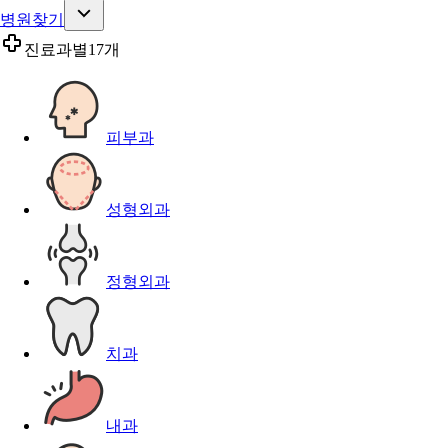
병원찾기
진료과별
17개
피부과
성형외과
정형외과
치과
내과