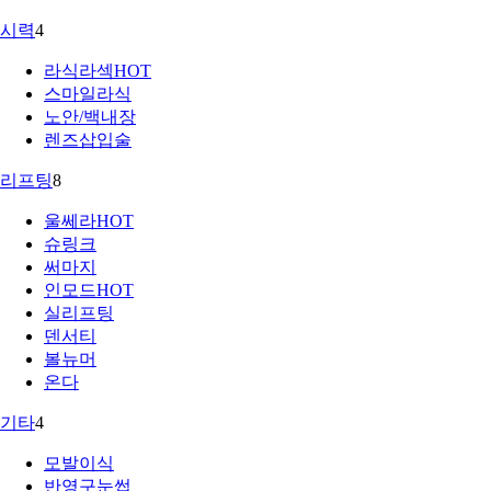
시력
4
라식라섹
HOT
스마일라식
노안/백내장
렌즈삽입술
리프팅
8
울쎄라
HOT
슈링크
써마지
인모드
HOT
실리프팅
덴서티
볼뉴머
온다
기타
4
모발이식
반영구눈썹