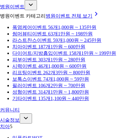
병원이벤트
병원이벤트 카테고리
병원이벤트
전체 보기
폭염케어
이벤트 56개
1,000원 ~ 135만원
썸머뷰티
이벤트 63개
1만원 ~ 198만원
라스트찬스
이벤트 59개
1,000원 ~ 245만원
치아
이벤트 187개
1만원 ~ 600만원
다이어트/지방흡입
이벤트 158개
1만원 ~ 199만원
피부
이벤트 303개
1만원 ~ 280만원
시력
이벤트 46개
1,000원 ~ 600만원
리프팅
이벤트 262개
3만원 ~ 800만원
보톡스
이벤트 74개
1,000원 ~ 59만원
필러
이벤트 106개
2만원 ~ 700만원
성형
이벤트 314개
1만원 ~ 1,800만원
기타
이벤트 135개
1,100원 ~ 440만원
커뮤니티
시술정보
치아
5
임플란트
HOT