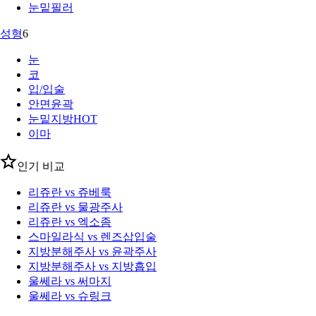
눈밑필러
성형
6
눈
코
입/입술
안면윤곽
눈밑지방
HOT
이마
인기 비교
리쥬란 vs 쥬베룩
리쥬란 vs 물광주사
리쥬란 vs 엑소좀
스마일라식 vs 렌즈삽입술
지방분해주사 vs 윤곽주사
지방분해주사 vs 지방흡입
울쎄라 vs 써마지
울쎄라 vs 슈링크