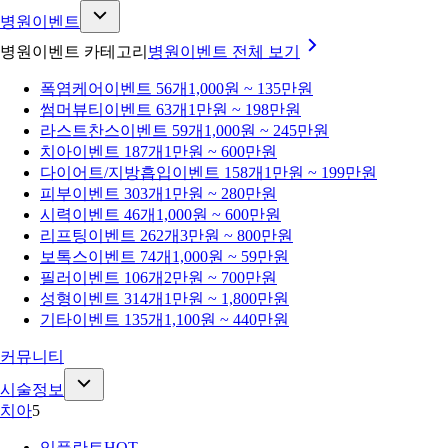
병원이벤트
병원이벤트 카테고리
병원이벤트
전체 보기
폭염케어
이벤트 56개
1,000원 ~ 135만원
썸머뷰티
이벤트 63개
1만원 ~ 198만원
라스트찬스
이벤트 59개
1,000원 ~ 245만원
치아
이벤트 187개
1만원 ~ 600만원
다이어트/지방흡입
이벤트 158개
1만원 ~ 199만원
피부
이벤트 303개
1만원 ~ 280만원
시력
이벤트 46개
1,000원 ~ 600만원
리프팅
이벤트 262개
3만원 ~ 800만원
보톡스
이벤트 74개
1,000원 ~ 59만원
필러
이벤트 106개
2만원 ~ 700만원
성형
이벤트 314개
1만원 ~ 1,800만원
기타
이벤트 135개
1,100원 ~ 440만원
커뮤니티
시술정보
치아
5
임플란트
HOT