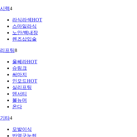
시력
4
라식라섹
HOT
스마일라식
노안/백내장
렌즈삽입술
리프팅
8
울쎄라
HOT
슈링크
써마지
인모드
HOT
실리프팅
덴서티
볼뉴머
온다
기타
4
모발이식
반영구눈썹