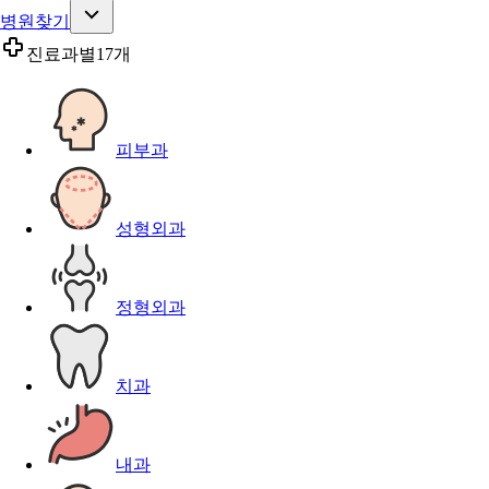
병원찾기
진료과별
17개
피부과
성형외과
정형외과
치과
내과