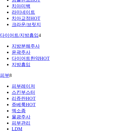
치아미백
라미네이트
치아교정
HOT
크라운/브릿지
다이어트/지방흡입
4
지방분해주사
윤곽주사
다이어트한약
HOT
지방흡입
피부
8
피부레이저
스킨부스터
리쥬란
HOT
쥬베룩
HOT
엑소좀
물광주사
피부관리
LDM