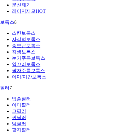
문신제거
레이저제모
HOT
보톡스
8
스킨보톡스
사각턱보톡스
승모근보톡스
침샘보톡스
눈가주름보톡스
입꼬리보톡스
팔자주름보톡스
이마/미간보톡스
필러
7
입술필러
이마필러
코필러
귀필러
턱필러
팔자필러