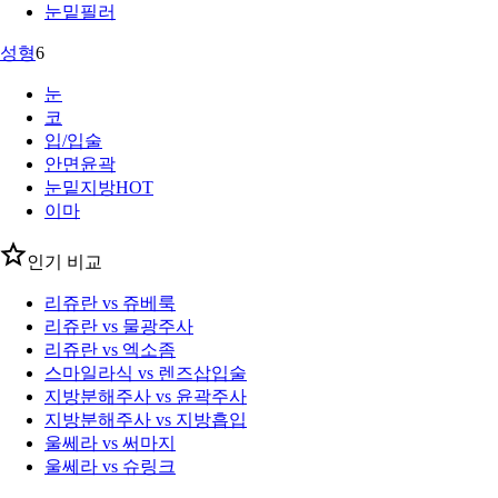
눈밑필러
성형
6
눈
코
입/입술
안면윤곽
눈밑지방
HOT
이마
인기 비교
리쥬란 vs 쥬베룩
리쥬란 vs 물광주사
리쥬란 vs 엑소좀
스마일라식 vs 렌즈삽입술
지방분해주사 vs 윤곽주사
지방분해주사 vs 지방흡입
울쎄라 vs 써마지
울쎄라 vs 슈링크