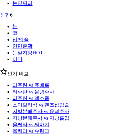
눈밑필러
성형
6
눈
코
입/입술
안면윤곽
눈밑지방
HOT
이마
인기 비교
리쥬란 vs 쥬베룩
리쥬란 vs 물광주사
리쥬란 vs 엑소좀
스마일라식 vs 렌즈삽입술
지방분해주사 vs 윤곽주사
지방분해주사 vs 지방흡입
울쎄라 vs 써마지
울쎄라 vs 슈링크