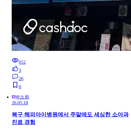
652
3
26
0
박소희
26.05.18
북구 해피아이병원에서 주말에도 세심한 소아과
진료 경험