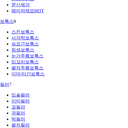
문신제거
레이저제모
HOT
보톡스
8
스킨보톡스
사각턱보톡스
승모근보톡스
침샘보톡스
눈가주름보톡스
입꼬리보톡스
팔자주름보톡스
이마/미간보톡스
필러
7
입술필러
이마필러
코필러
귀필러
턱필러
팔자필러