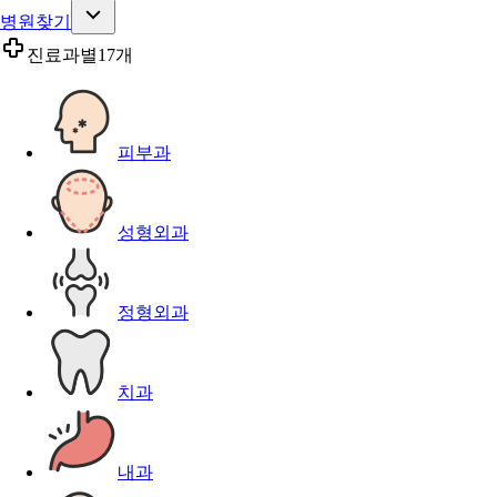
병원찾기
진료과별
17개
피부과
성형외과
정형외과
치과
내과