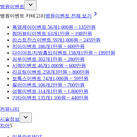
병원이벤트
병원이벤트 카테고리
병원이벤트
전체 보기
폭염케어
이벤트 56개
1,000원 ~ 135만원
썸머뷰티
이벤트 63개
1만원 ~ 198만원
라스트찬스
이벤트 59개
1,000원 ~ 245만원
치아
이벤트 186개
1만원 ~ 600만원
다이어트/지방흡입
이벤트 158개
1만원 ~ 199만원
피부
이벤트 302개
1만원 ~ 280만원
시력
이벤트 46개
1,000원 ~ 600만원
리프팅
이벤트 258개
3만원 ~ 800만원
보톡스
이벤트 74개
1,000원 ~ 59만원
필러
이벤트 106개
2만원 ~ 700만원
성형
이벤트 314개
1만원 ~ 1,800만원
기타
이벤트 135개
1,100원 ~ 440만원
커뮤니티
시술정보
치아
5
임플란트
HOT