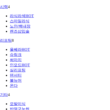
시력
4
라식라섹
HOT
스마일라식
노안/백내장
렌즈삽입술
리프팅
8
울쎄라
HOT
슈링크
써마지
인모드
HOT
실리프팅
덴서티
볼뉴머
온다
기타
4
모발이식
반영구눈썹