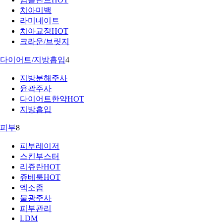
치아미백
라미네이트
치아교정
HOT
크라운/브릿지
다이어트/지방흡입
4
지방분해주사
윤곽주사
다이어트한약
HOT
지방흡입
피부
8
피부레이저
스킨부스터
리쥬란
HOT
쥬베룩
HOT
엑소좀
물광주사
피부관리
LDM