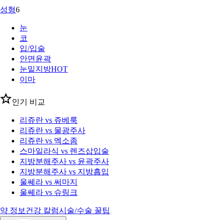
성형
6
눈
코
입/입술
안면윤곽
눈밑지방
HOT
이마
인기 비교
리쥬란 vs 쥬베룩
리쥬란 vs 물광주사
리쥬란 vs 엑소좀
스마일라식 vs 렌즈삽입술
지방분해주사 vs 윤곽주사
지방분해주사 vs 지방흡입
울쎄라 vs 써마지
울쎄라 vs 슈링크
약 정보
건강 칼럼
시술/수술 꿀팁