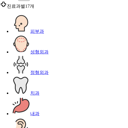
진료과별
17개
피부과
성형외과
정형외과
치과
내과