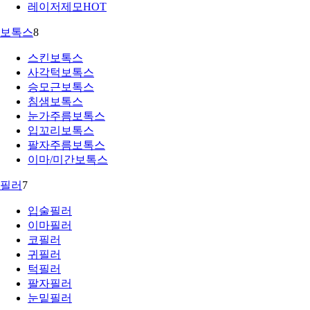
레이저제모
HOT
보톡스
8
스킨보톡스
사각턱보톡스
승모근보톡스
침샘보톡스
눈가주름보톡스
입꼬리보톡스
팔자주름보톡스
이마/미간보톡스
필러
7
입술필러
이마필러
코필러
귀필러
턱필러
팔자필러
눈밑필러