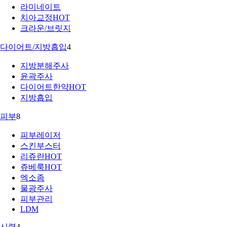
라미네이트
치아교정
HOT
크라운/브릿지
다이어트/지방흡입
4
지방분해주사
윤곽주사
다이어트한약
HOT
지방흡입
피부
8
피부레이저
스킨부스터
리쥬란
HOT
쥬베룩
HOT
엑소좀
물광주사
피부관리
LDM
시력
4