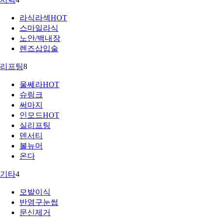
라식라섹
HOT
스마일라식
노안/백내장
렌즈삽입술
리프팅
8
울쎄라
HOT
슈링크
써마지
인모드
HOT
실리프팅
덴서티
볼뉴머
온다
기타
4
모발이식
반영구눈썹
문신제거