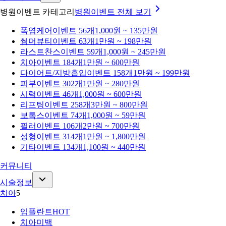
병원이벤트 카테고리
병원이벤트
전체 보기
폭염케어
이벤트 56개
1,000원 ~ 135만원
썸머뷰티
이벤트 63개
1만원 ~ 198만원
라스트찬스
이벤트 59개
1,000원 ~ 245만원
치아
이벤트 184개
1만원 ~ 600만원
다이어트/지방흡입
이벤트 158개
1만원 ~ 199만원
피부
이벤트 302개
1만원 ~ 280만원
시력
이벤트 46개
1,000원 ~ 600만원
리프팅
이벤트 258개
3만원 ~ 800만원
보톡스
이벤트 74개
1,000원 ~ 59만원
필러
이벤트 106개
2만원 ~ 700만원
성형
이벤트 314개
1만원 ~ 1,800만원
기타
이벤트 134개
1,100원 ~ 440만원
커뮤니티
시술정보
치아
5
임플란트
HOT
치아미백