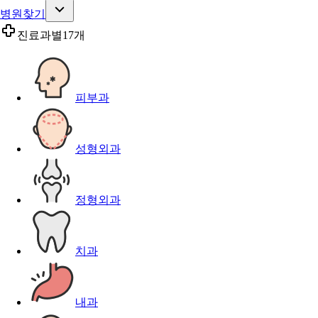
병원찾기
진료과별
17개
피부과
성형외과
정형외과
치과
내과