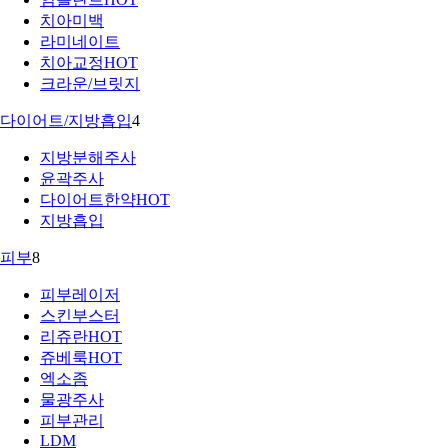
치아미백
라미네이트
치아교정
HOT
크라운/브릿지
다이어트/지방흡입
4
지방분해주사
윤곽주사
다이어트한약
HOT
지방흡입
피부
8
피부레이저
스킨부스터
리쥬란
HOT
쥬베룩
HOT
엑소좀
물광주사
피부관리
LDM