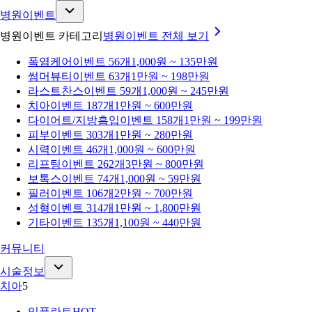
병원이벤트
병원이벤트 카테고리
병원이벤트
전체 보기
폭염케어
이벤트 56개
1,000원 ~ 135만원
썸머뷰티
이벤트 63개
1만원 ~ 198만원
라스트찬스
이벤트 59개
1,000원 ~ 245만원
치아
이벤트 187개
1만원 ~ 600만원
다이어트/지방흡입
이벤트 158개
1만원 ~ 199만원
피부
이벤트 303개
1만원 ~ 280만원
시력
이벤트 46개
1,000원 ~ 600만원
리프팅
이벤트 262개
3만원 ~ 800만원
보톡스
이벤트 74개
1,000원 ~ 59만원
필러
이벤트 106개
2만원 ~ 700만원
성형
이벤트 314개
1만원 ~ 1,800만원
기타
이벤트 135개
1,100원 ~ 440만원
커뮤니티
시술정보
치아
5
임플란트
HOT