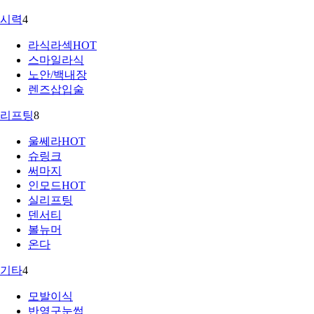
시력
4
라식라섹
HOT
스마일라식
노안/백내장
렌즈삽입술
리프팅
8
울쎄라
HOT
슈링크
써마지
인모드
HOT
실리프팅
덴서티
볼뉴머
온다
기타
4
모발이식
반영구눈썹