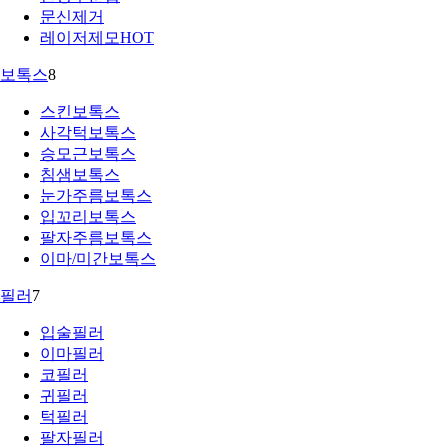
문신제거
레이저제모
HOT
보톡스
8
스킨보톡스
사각턱보톡스
승모근보톡스
침샘보톡스
눈가주름보톡스
입꼬리보톡스
팔자주름보톡스
이마/미간보톡스
필러
7
입술필러
이마필러
코필러
귀필러
턱필러
팔자필러