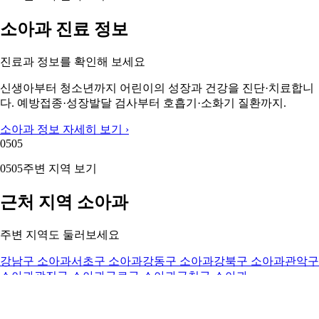
소아과 진료 정보
진료과 정보를 확인해 보세요
신생아부터 청소년까지 어린이의 성장과 건강을 진단·치료합니
다. 예방접종·성장발달 검사부터 호흡기·소화기 질환까지.
소아과 정보 자세히 보기 ›
05
05
05
05
주변 지역 보기
근처 지역 소아과
주변 지역도 둘러보세요
강남구 소아과
서초구 소아과
강동구 소아과
강북구 소아과
관악구
소아과
광진구 소아과
구로구 소아과
금천구 소아과
이 페이지의 의료 정보는 참고용입니다. 정확한 진단과 치료
는 반드시 전문의와 상담하시기 바랍니다.