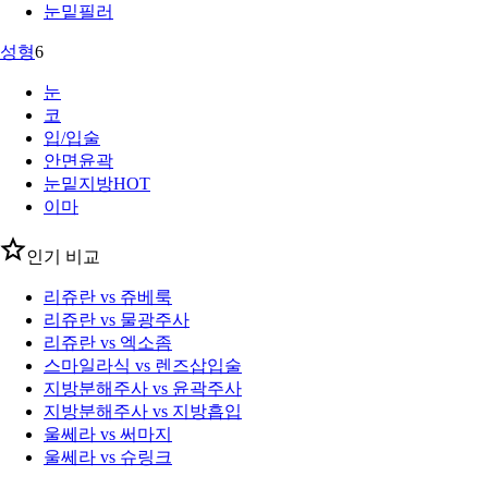
눈밑필러
성형
6
눈
코
입/입술
안면윤곽
눈밑지방
HOT
이마
인기 비교
리쥬란 vs 쥬베룩
리쥬란 vs 물광주사
리쥬란 vs 엑소좀
스마일라식 vs 렌즈삽입술
지방분해주사 vs 윤곽주사
지방분해주사 vs 지방흡입
울쎄라 vs 써마지
울쎄라 vs 슈링크