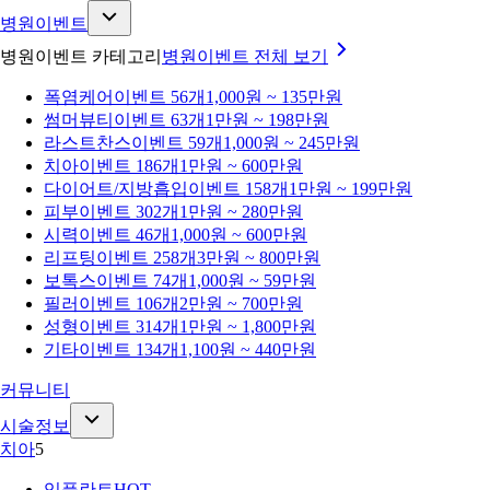
병원이벤트
병원이벤트 카테고리
병원이벤트
전체 보기
폭염케어
이벤트 56개
1,000원 ~ 135만원
썸머뷰티
이벤트 63개
1만원 ~ 198만원
라스트찬스
이벤트 59개
1,000원 ~ 245만원
치아
이벤트 186개
1만원 ~ 600만원
다이어트/지방흡입
이벤트 158개
1만원 ~ 199만원
피부
이벤트 302개
1만원 ~ 280만원
시력
이벤트 46개
1,000원 ~ 600만원
리프팅
이벤트 258개
3만원 ~ 800만원
보톡스
이벤트 74개
1,000원 ~ 59만원
필러
이벤트 106개
2만원 ~ 700만원
성형
이벤트 314개
1만원 ~ 1,800만원
기타
이벤트 134개
1,100원 ~ 440만원
커뮤니티
시술정보
치아
5
임플란트
HOT