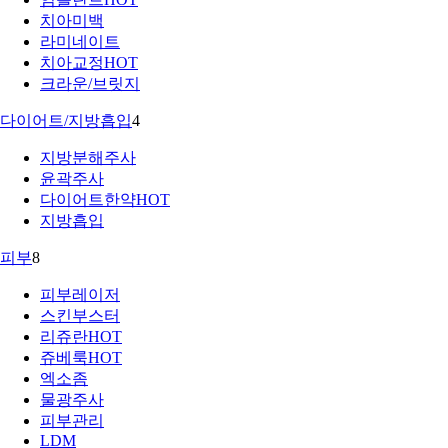
치아미백
라미네이트
치아교정
HOT
크라운/브릿지
다이어트/지방흡입
4
지방분해주사
윤곽주사
다이어트한약
HOT
지방흡입
피부
8
피부레이저
스킨부스터
리쥬란
HOT
쥬베룩
HOT
엑소좀
물광주사
피부관리
LDM