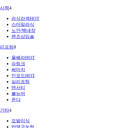
시력
4
라식라섹
HOT
스마일라식
노안/백내장
렌즈삽입술
리프팅
8
울쎄라
HOT
슈링크
써마지
인모드
HOT
실리프팅
덴서티
볼뉴머
온다
기타
4
모발이식
반영구눈썹