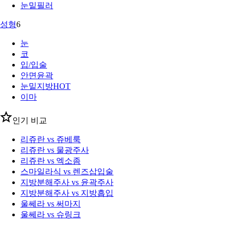
눈밑필러
성형
6
눈
코
입/입술
안면윤곽
눈밑지방
HOT
이마
인기 비교
리쥬란 vs 쥬베룩
리쥬란 vs 물광주사
리쥬란 vs 엑소좀
스마일라식 vs 렌즈삽입술
지방분해주사 vs 윤곽주사
지방분해주사 vs 지방흡입
울쎄라 vs 써마지
울쎄라 vs 슈링크