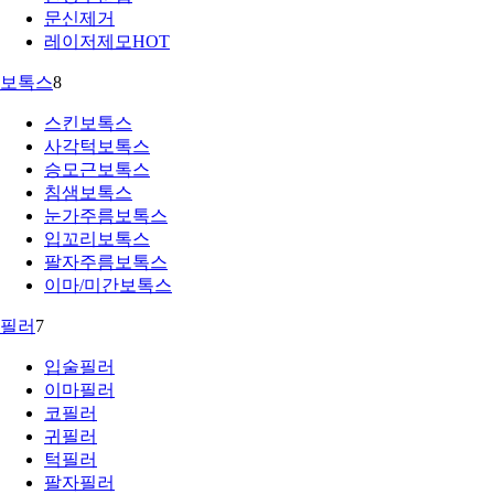
문신제거
레이저제모
HOT
보톡스
8
스킨보톡스
사각턱보톡스
승모근보톡스
침샘보톡스
눈가주름보톡스
입꼬리보톡스
팔자주름보톡스
이마/미간보톡스
필러
7
입술필러
이마필러
코필러
귀필러
턱필러
팔자필러