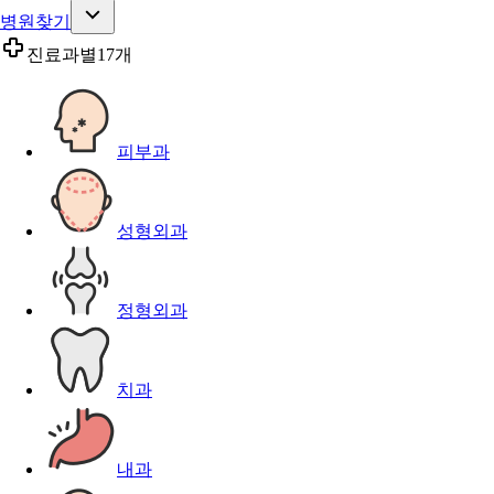
병원찾기
진료과별
17개
피부과
성형외과
정형외과
치과
내과