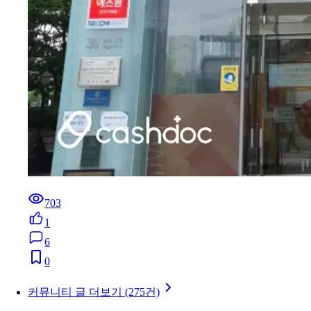
703
1
6
0
커뮤니티 글 더보기 (275건)