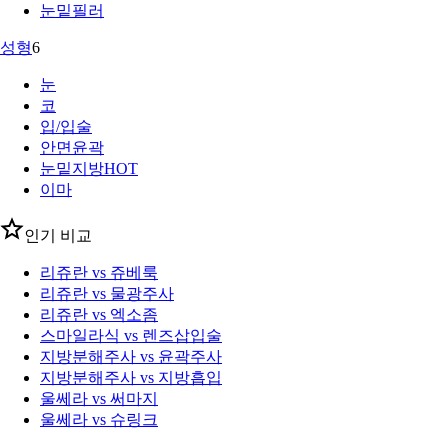
눈밑필러
성형
6
눈
코
입/입술
안면윤곽
눈밑지방
HOT
이마
인기 비교
리쥬란 vs 쥬베룩
리쥬란 vs 물광주사
리쥬란 vs 엑소좀
스마일라식 vs 렌즈삽입술
지방분해주사 vs 윤곽주사
지방분해주사 vs 지방흡입
울쎄라 vs 써마지
울쎄라 vs 슈링크