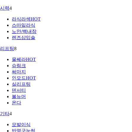
시력
4
라식라섹
HOT
스마일라식
노안/백내장
렌즈삽입술
리프팅
8
울쎄라
HOT
슈링크
써마지
인모드
HOT
실리프팅
덴서티
볼뉴머
온다
기타
4
모발이식
반영구눈썹