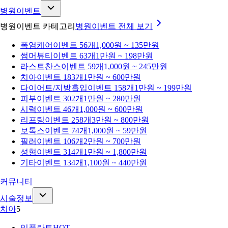
병원이벤트
병원이벤트 카테고리
병원이벤트
전체 보기
폭염케어
이벤트 56개
1,000원 ~ 135만원
썸머뷰티
이벤트 63개
1만원 ~ 198만원
라스트찬스
이벤트 59개
1,000원 ~ 245만원
치아
이벤트 183개
1만원 ~ 600만원
다이어트/지방흡입
이벤트 158개
1만원 ~ 199만원
피부
이벤트 302개
1만원 ~ 280만원
시력
이벤트 46개
1,000원 ~ 600만원
리프팅
이벤트 258개
3만원 ~ 800만원
보톡스
이벤트 74개
1,000원 ~ 59만원
필러
이벤트 106개
2만원 ~ 700만원
성형
이벤트 314개
1만원 ~ 1,800만원
기타
이벤트 134개
1,100원 ~ 440만원
커뮤니티
시술정보
치아
5
임플란트
HOT