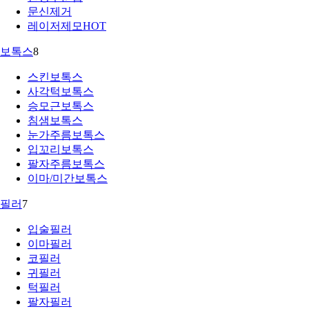
문신제거
레이저제모
HOT
보톡스
8
스킨보톡스
사각턱보톡스
승모근보톡스
침샘보톡스
눈가주름보톡스
입꼬리보톡스
팔자주름보톡스
이마/미간보톡스
필러
7
입술필러
이마필러
코필러
귀필러
턱필러
팔자필러