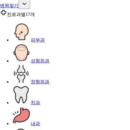
병원찾기
진료과별
17개
피부과
성형외과
정형외과
치과
내과