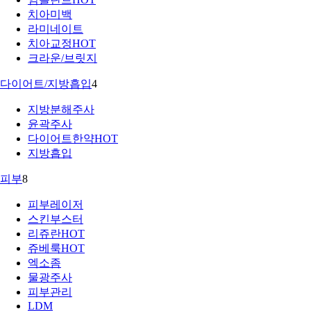
치아미백
라미네이트
치아교정
HOT
크라운/브릿지
다이어트/지방흡입
4
지방분해주사
윤곽주사
다이어트한약
HOT
지방흡입
피부
8
피부레이저
스킨부스터
리쥬란
HOT
쥬베룩
HOT
엑소좀
물광주사
피부관리
LDM