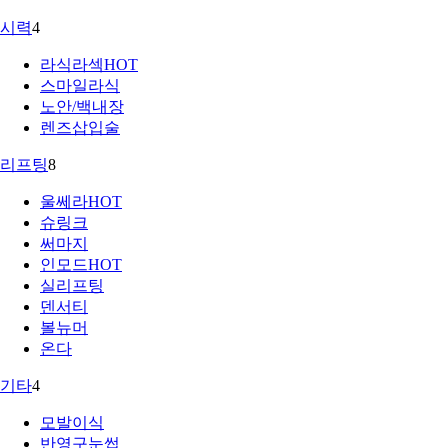
시력
4
라식라섹
HOT
스마일라식
노안/백내장
렌즈삽입술
리프팅
8
울쎄라
HOT
슈링크
써마지
인모드
HOT
실리프팅
덴서티
볼뉴머
온다
기타
4
모발이식
반영구눈썹