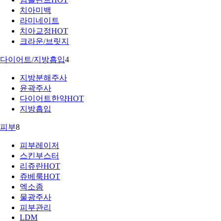
치아미백
라미네이트
치아교정
HOT
크라운/브릿지
다이어트/지방흡입
4
지방분해주사
윤곽주사
다이어트한약
HOT
지방흡입
피부
8
피부레이저
스킨부스터
리쥬란
HOT
쥬베룩
HOT
엑소좀
물광주사
피부관리
LDM