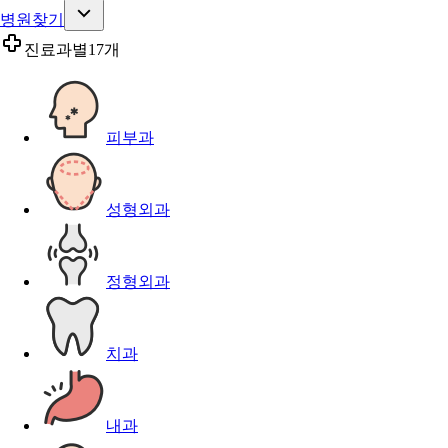
병원찾기
진료과별
17개
피부과
성형외과
정형외과
치과
내과