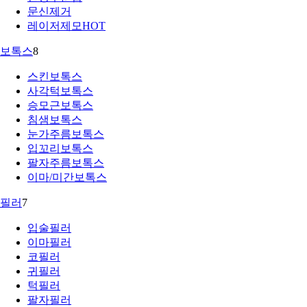
문신제거
레이저제모
HOT
보톡스
8
스킨보톡스
사각턱보톡스
승모근보톡스
침샘보톡스
눈가주름보톡스
입꼬리보톡스
팔자주름보톡스
이마/미간보톡스
필러
7
입술필러
이마필러
코필러
귀필러
턱필러
팔자필러