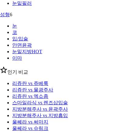
눈밑필러
성형
6
눈
코
입/입술
안면윤곽
눈밑지방
HOT
이마
인기 비교
리쥬란 vs 쥬베룩
리쥬란 vs 물광주사
리쥬란 vs 엑소좀
스마일라식 vs 렌즈삽입술
지방분해주사 vs 윤곽주사
지방분해주사 vs 지방흡입
울쎄라 vs 써마지
울쎄라 vs 슈링크