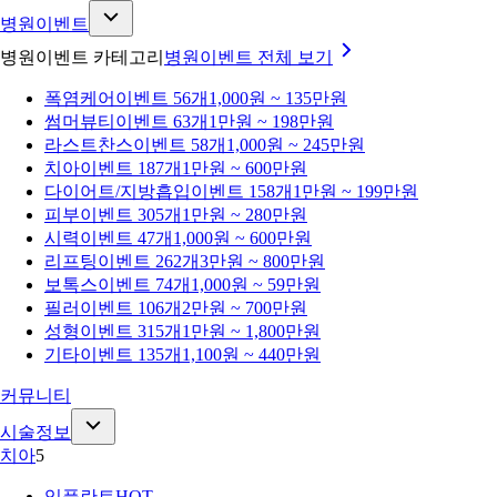
병원이벤트
병원이벤트 카테고리
병원이벤트
전체 보기
폭염케어
이벤트 56개
1,000원 ~ 135만원
썸머뷰티
이벤트 63개
1만원 ~ 198만원
라스트찬스
이벤트 58개
1,000원 ~ 245만원
치아
이벤트 187개
1만원 ~ 600만원
다이어트/지방흡입
이벤트 158개
1만원 ~ 199만원
피부
이벤트 305개
1만원 ~ 280만원
시력
이벤트 47개
1,000원 ~ 600만원
리프팅
이벤트 262개
3만원 ~ 800만원
보톡스
이벤트 74개
1,000원 ~ 59만원
필러
이벤트 106개
2만원 ~ 700만원
성형
이벤트 315개
1만원 ~ 1,800만원
기타
이벤트 135개
1,100원 ~ 440만원
커뮤니티
시술정보
치아
5
임플란트
HOT