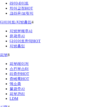
라미네이트
치아교정
HOT
크라운/브릿지
다이어트/지방흡입
4
지방분해주사
윤곽주사
다이어트한약
HOT
지방흡입
피부
8
피부레이저
스킨부스터
리쥬란
HOT
쥬베룩
HOT
엑소좀
물광주사
피부관리
LDM
시력
4