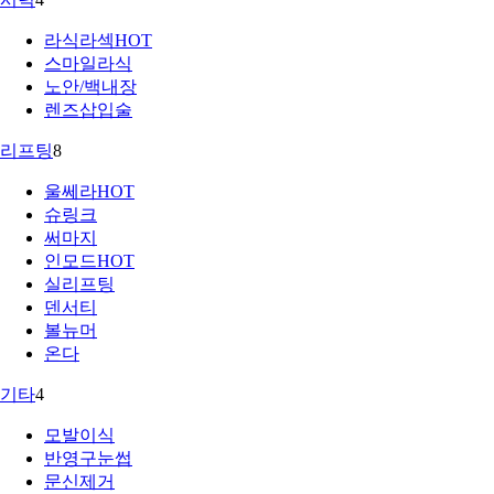
라식라섹
HOT
스마일라식
노안/백내장
렌즈삽입술
리프팅
8
울쎄라
HOT
슈링크
써마지
인모드
HOT
실리프팅
덴서티
볼뉴머
온다
기타
4
모발이식
반영구눈썹
문신제거