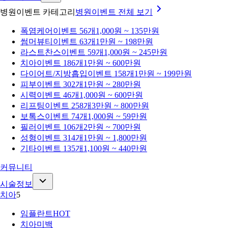
병원이벤트 카테고리
병원이벤트
전체 보기
폭염케어
이벤트 56개
1,000원 ~ 135만원
썸머뷰티
이벤트 63개
1만원 ~ 198만원
라스트찬스
이벤트 59개
1,000원 ~ 245만원
치아
이벤트 186개
1만원 ~ 600만원
다이어트/지방흡입
이벤트 158개
1만원 ~ 199만원
피부
이벤트 302개
1만원 ~ 280만원
시력
이벤트 46개
1,000원 ~ 600만원
리프팅
이벤트 258개
3만원 ~ 800만원
보톡스
이벤트 74개
1,000원 ~ 59만원
필러
이벤트 106개
2만원 ~ 700만원
성형
이벤트 314개
1만원 ~ 1,800만원
기타
이벤트 135개
1,100원 ~ 440만원
커뮤니티
시술정보
치아
5
임플란트
HOT
치아미백