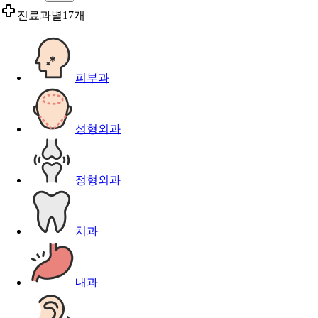
진료과별
17개
피부과
성형외과
정형외과
치과
내과