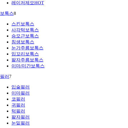
레이저제모
HOT
보톡스
8
스킨보톡스
사각턱보톡스
승모근보톡스
침샘보톡스
눈가주름보톡스
입꼬리보톡스
팔자주름보톡스
이마/미간보톡스
필러
7
입술필러
이마필러
코필러
귀필러
턱필러
팔자필러
눈밑필러