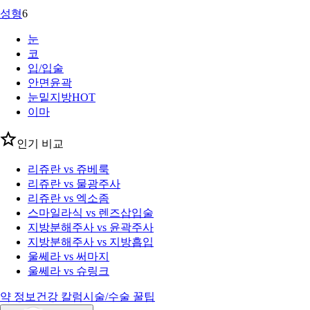
성형
6
눈
코
입/입술
안면윤곽
눈밑지방
HOT
이마
인기 비교
리쥬란 vs 쥬베룩
리쥬란 vs 물광주사
리쥬란 vs 엑소좀
스마일라식 vs 렌즈삽입술
지방분해주사 vs 윤곽주사
지방분해주사 vs 지방흡입
울쎄라 vs 써마지
울쎄라 vs 슈링크
약 정보
건강 칼럼
시술/수술 꿀팁