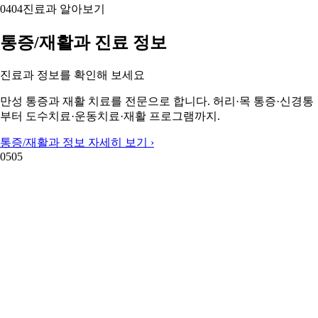
04
04
진료과 알아보기
통증/재활과 진료 정보
진료과 정보를 확인해 보세요
만성 통증과 재활 치료를 전문으로 합니다. 허리·목 통증·신경통
부터 도수치료·운동치료·재활 프로그램까지.
통증/재활과 정보 자세히 보기 ›
05
05
05
05
주변 지역 보기
근처 지역 통증/재활과
주변 지역도 둘러보세요
괴산군 통증/재활과
단양군 통증/재활과
보은군 통증/재활과
영동
군 통증/재활과
옥천군 통증/재활과
음성군 통증/재활과
증평군 통
증/재활과
진천군 통증/재활과