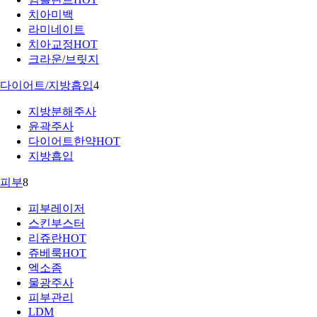
치아미백
라미네이트
치아교정
HOT
크라운/브릿지
다이어트/지방흡입
4
지방분해주사
윤곽주사
다이어트한약
HOT
지방흡입
피부
8
피부레이저
스킨부스터
리쥬란
HOT
쥬베룩
HOT
엑소좀
물광주사
피부관리
LDM