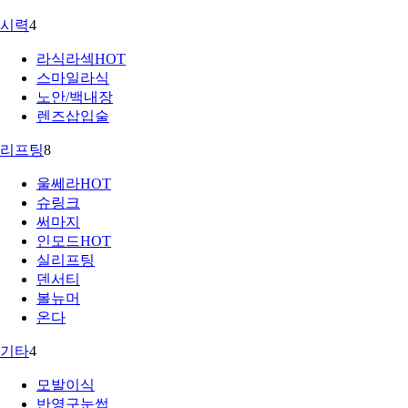
시력
4
라식라섹
HOT
스마일라식
노안/백내장
렌즈삽입술
리프팅
8
울쎄라
HOT
슈링크
써마지
인모드
HOT
실리프팅
덴서티
볼뉴머
온다
기타
4
모발이식
반영구눈썹