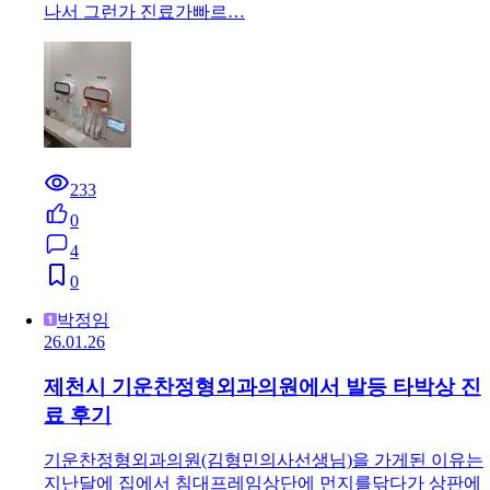
나서 그런가 진료가빠르…
233
0
4
0
박정임
26.01.26
제천시 기운찬정형외과의원에서 발등 타박상 진
료 후기
기운찬정형외과의원(김형민의사선생님)을 가게된 이유는
지난달에 집에서 침대프레임상단에 먼지를닦다가 상판에