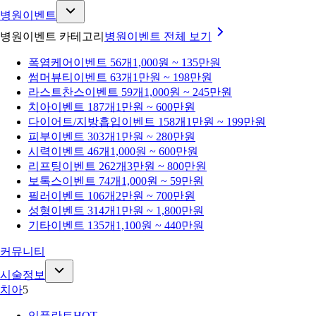
병원이벤트
병원이벤트 카테고리
병원이벤트
전체 보기
폭염케어
이벤트 56개
1,000원 ~ 135만원
썸머뷰티
이벤트 63개
1만원 ~ 198만원
라스트찬스
이벤트 59개
1,000원 ~ 245만원
치아
이벤트 187개
1만원 ~ 600만원
다이어트/지방흡입
이벤트 158개
1만원 ~ 199만원
피부
이벤트 303개
1만원 ~ 280만원
시력
이벤트 46개
1,000원 ~ 600만원
리프팅
이벤트 262개
3만원 ~ 800만원
보톡스
이벤트 74개
1,000원 ~ 59만원
필러
이벤트 106개
2만원 ~ 700만원
성형
이벤트 314개
1만원 ~ 1,800만원
기타
이벤트 135개
1,100원 ~ 440만원
커뮤니티
시술정보
치아
5
임플란트
HOT