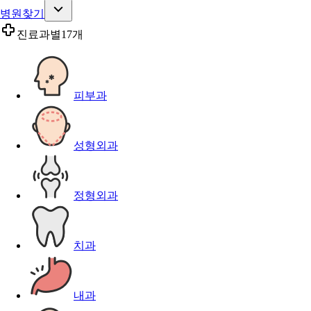
병원찾기
진료과별
17개
피부과
성형외과
정형외과
치과
내과