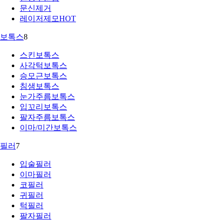
문신제거
레이저제모
HOT
보톡스
8
스킨보톡스
사각턱보톡스
승모근보톡스
침샘보톡스
눈가주름보톡스
입꼬리보톡스
팔자주름보톡스
이마/미간보톡스
필러
7
입술필러
이마필러
코필러
귀필러
턱필러
팔자필러