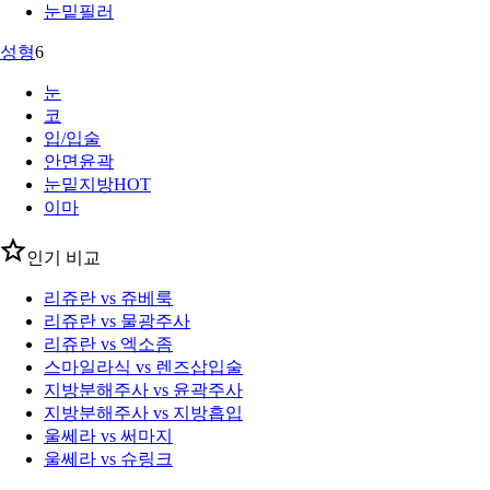
눈밑필러
성형
6
눈
코
입/입술
안면윤곽
눈밑지방
HOT
이마
인기 비교
리쥬란 vs 쥬베룩
리쥬란 vs 물광주사
리쥬란 vs 엑소좀
스마일라식 vs 렌즈삽입술
지방분해주사 vs 윤곽주사
지방분해주사 vs 지방흡입
울쎄라 vs 써마지
울쎄라 vs 슈링크