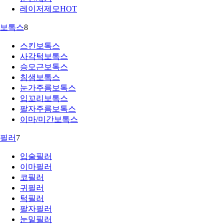
레이저제모
HOT
보톡스
8
스킨보톡스
사각턱보톡스
승모근보톡스
침샘보톡스
눈가주름보톡스
입꼬리보톡스
팔자주름보톡스
이마/미간보톡스
필러
7
입술필러
이마필러
코필러
귀필러
턱필러
팔자필러
눈밑필러