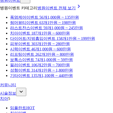
병원이벤트
병원이벤트 카테고리
병원이벤트
전체 보기
폭염케어
이벤트 56개
1,000원 ~ 135만원
썸머뷰티
이벤트 63개
1만원 ~ 198만원
라스트찬스
이벤트 59개
1,000원 ~ 245만원
치아
이벤트 187개
1만원 ~ 600만원
다이어트/지방흡입
이벤트 158개
1만원 ~ 199만원
피부
이벤트 303개
1만원 ~ 280만원
시력
이벤트 46개
1,000원 ~ 600만원
리프팅
이벤트 262개
3만원 ~ 800만원
보톡스
이벤트 74개
1,000원 ~ 59만원
필러
이벤트 106개
2만원 ~ 700만원
성형
이벤트 314개
1만원 ~ 1,800만원
기타
이벤트 135개
1,100원 ~ 440만원
커뮤니티
시술정보
치아
5
임플란트
HOT