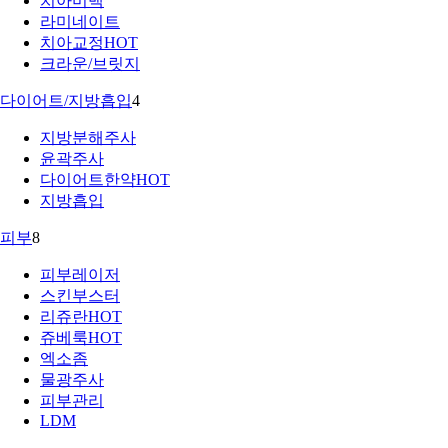
치아미백
라미네이트
치아교정
HOT
크라운/브릿지
다이어트/지방흡입
4
지방분해주사
윤곽주사
다이어트한약
HOT
지방흡입
피부
8
피부레이저
스킨부스터
리쥬란
HOT
쥬베룩
HOT
엑소좀
물광주사
피부관리
LDM