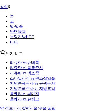
성형
6
눈
코
입/입술
안면윤곽
눈밑지방
HOT
이마
인기 비교
리쥬란 vs 쥬베룩
리쥬란 vs 물광주사
리쥬란 vs 엑소좀
스마일라식 vs 렌즈삽입술
지방분해주사 vs 윤곽주사
지방분해주사 vs 지방흡입
울쎄라 vs 써마지
울쎄라 vs 슈링크
약 정보
건강 칼럼
시술/수술 꿀팁