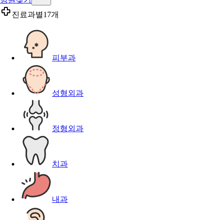
진료과별
17개
피부과
성형외과
정형외과
치과
내과