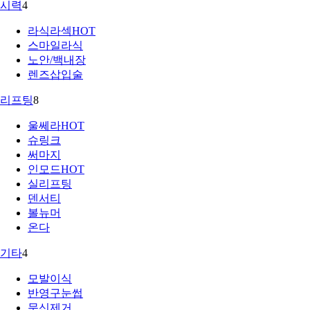
시력
4
라식라섹
HOT
스마일라식
노안/백내장
렌즈삽입술
리프팅
8
울쎄라
HOT
슈링크
써마지
인모드
HOT
실리프팅
덴서티
볼뉴머
온다
기타
4
모발이식
반영구눈썹
문신제거