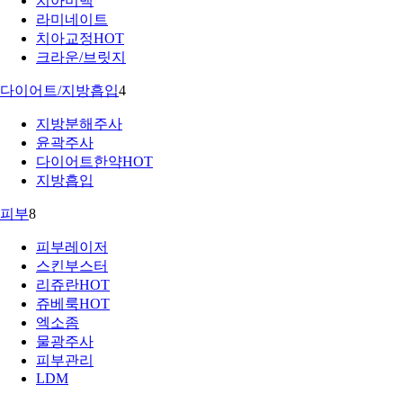
치아미백
라미네이트
치아교정
HOT
크라운/브릿지
다이어트/지방흡입
4
지방분해주사
윤곽주사
다이어트한약
HOT
지방흡입
피부
8
피부레이저
스킨부스터
리쥬란
HOT
쥬베룩
HOT
엑소좀
물광주사
피부관리
LDM