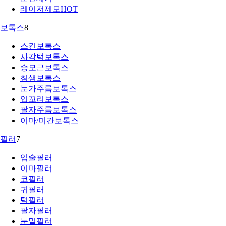
레이저제모
HOT
보톡스
8
스킨보톡스
사각턱보톡스
승모근보톡스
침샘보톡스
눈가주름보톡스
입꼬리보톡스
팔자주름보톡스
이마/미간보톡스
필러
7
입술필러
이마필러
코필러
귀필러
턱필러
팔자필러
눈밑필러