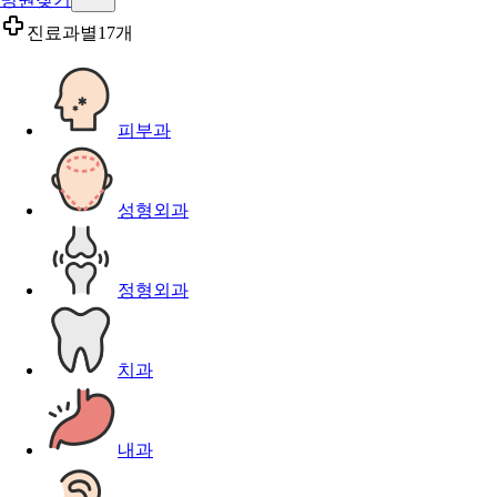
진료과별
17개
피부과
성형외과
정형외과
치과
내과