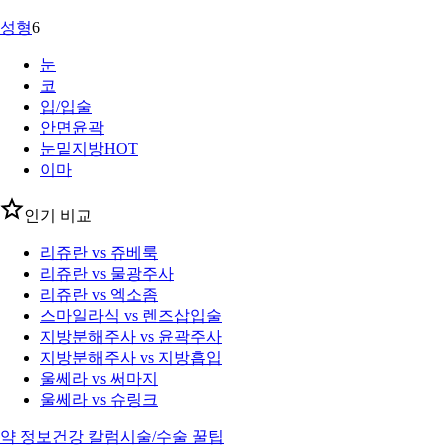
성형
6
눈
코
입/입술
안면윤곽
눈밑지방
HOT
이마
인기 비교
리쥬란 vs 쥬베룩
리쥬란 vs 물광주사
리쥬란 vs 엑소좀
스마일라식 vs 렌즈삽입술
지방분해주사 vs 윤곽주사
지방분해주사 vs 지방흡입
울쎄라 vs 써마지
울쎄라 vs 슈링크
약 정보
건강 칼럼
시술/수술 꿀팁