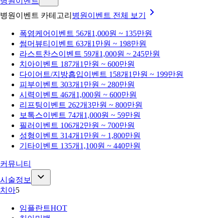
병원이벤트
병원이벤트 카테고리
병원이벤트
전체 보기
폭염케어
이벤트 56개
1,000원 ~ 135만원
썸머뷰티
이벤트 63개
1만원 ~ 198만원
라스트찬스
이벤트 59개
1,000원 ~ 245만원
치아
이벤트 187개
1만원 ~ 600만원
다이어트/지방흡입
이벤트 158개
1만원 ~ 199만원
피부
이벤트 303개
1만원 ~ 280만원
시력
이벤트 46개
1,000원 ~ 600만원
리프팅
이벤트 262개
3만원 ~ 800만원
보톡스
이벤트 74개
1,000원 ~ 59만원
필러
이벤트 106개
2만원 ~ 700만원
성형
이벤트 314개
1만원 ~ 1,800만원
기타
이벤트 135개
1,100원 ~ 440만원
커뮤니티
시술정보
치아
5
임플란트
HOT