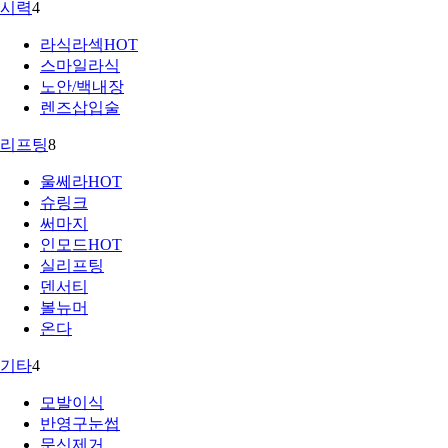
시력
4
라식라섹
HOT
스마일라식
노안/백내장
렌즈삽입술
리프팅
8
울쎄라
HOT
슈링크
써마지
인모드
HOT
실리프팅
덴서티
볼뉴머
온다
기타
4
모발이식
반영구눈썹
문신제거