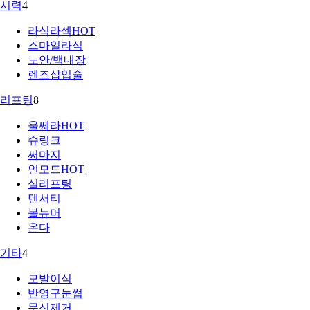
시력
4
라식라섹
HOT
스마일라식
노안/백내장
렌즈삽입술
리프팅
8
울쎄라
HOT
슈링크
써마지
인모드
HOT
실리프팅
덴서티
볼뉴머
온다
기타
4
모발이식
반영구눈썹
문신제거