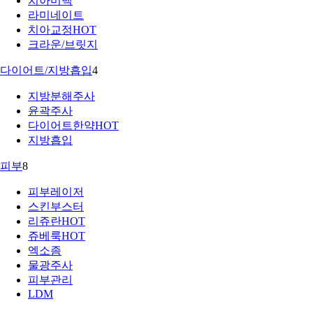
치아미백
라미네이트
치아교정
HOT
크라운/브릿지
다이어트/지방흡입
4
지방분해주사
윤곽주사
다이어트한약
HOT
지방흡입
피부
8
피부레이저
스킨부스터
리쥬란
HOT
쥬베룩
HOT
엑소좀
물광주사
피부관리
LDM