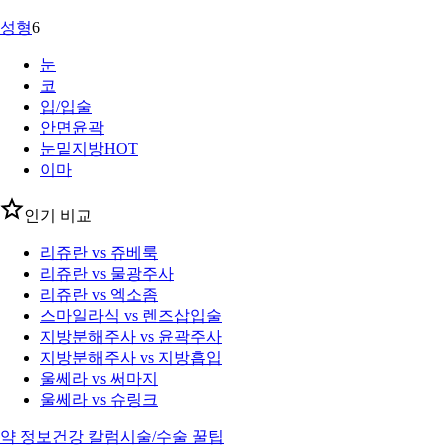
성형
6
눈
코
입/입술
안면윤곽
눈밑지방
HOT
이마
인기 비교
리쥬란 vs 쥬베룩
리쥬란 vs 물광주사
리쥬란 vs 엑소좀
스마일라식 vs 렌즈삽입술
지방분해주사 vs 윤곽주사
지방분해주사 vs 지방흡입
울쎄라 vs 써마지
울쎄라 vs 슈링크
약 정보
건강 칼럼
시술/수술 꿀팁