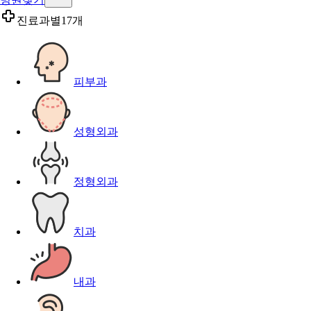
진료과별
17개
피부과
성형외과
정형외과
치과
내과