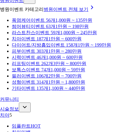
병원이벤트
병원이벤트 카테고리
병원이벤트
전체 보기
폭염케어
이벤트 56개
1,000원 ~ 135만원
썸머뷰티
이벤트 63개
1만원 ~ 198만원
라스트찬스
이벤트 59개
1,000원 ~ 245만원
치아
이벤트 187개
1만원 ~ 600만원
다이어트/지방흡입
이벤트 158개
1만원 ~ 199만원
피부
이벤트 303개
1만원 ~ 280만원
시력
이벤트 46개
1,000원 ~ 600만원
리프팅
이벤트 262개
3만원 ~ 800만원
보톡스
이벤트 74개
1,000원 ~ 59만원
필러
이벤트 106개
2만원 ~ 700만원
성형
이벤트 314개
1만원 ~ 1,800만원
기타
이벤트 135개
1,100원 ~ 440만원
커뮤니티
시술정보
치아
5
임플란트
HOT