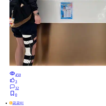
450
3
32
0
곰곰미