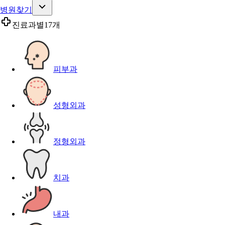
병원찾기
진료과별
17개
피부과
성형외과
정형외과
치과
내과