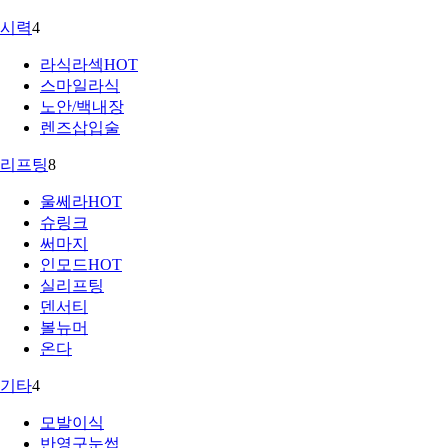
시력
4
라식라섹
HOT
스마일라식
노안/백내장
렌즈삽입술
리프팅
8
울쎄라
HOT
슈링크
써마지
인모드
HOT
실리프팅
덴서티
볼뉴머
온다
기타
4
모발이식
반영구눈썹