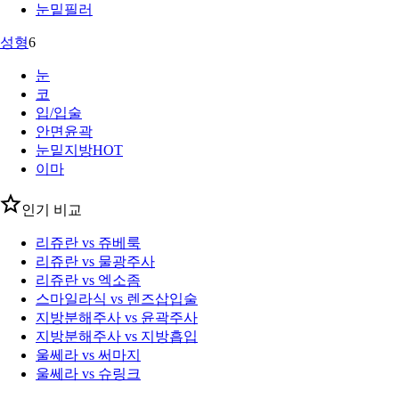
눈밑필러
성형
6
눈
코
입/입술
안면윤곽
눈밑지방
HOT
이마
인기 비교
리쥬란 vs 쥬베룩
리쥬란 vs 물광주사
리쥬란 vs 엑소좀
스마일라식 vs 렌즈삽입술
지방분해주사 vs 윤곽주사
지방분해주사 vs 지방흡입
울쎄라 vs 써마지
울쎄라 vs 슈링크