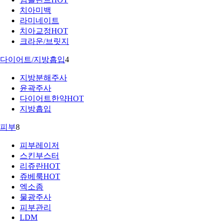
치아미백
라미네이트
치아교정
HOT
크라운/브릿지
다이어트/지방흡입
4
지방분해주사
윤곽주사
다이어트한약
HOT
지방흡입
피부
8
피부레이저
스킨부스터
리쥬란
HOT
쥬베룩
HOT
엑소좀
물광주사
피부관리
LDM