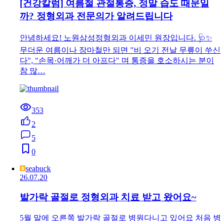
[건강칼럼] 여름철 관절통증, 정말 습도 때문일
까? 정형외과 전문의가 알려드립니다
안녕하세요! 노원삼성정형외과 이세민 원장입니다. 🩺✨
무더운 여름이나 장마철만 되면 "비 오기 전날 무릎이 쑤신
다", "손목·어깨가 더 아프다" 며 통증을 호소하시는 분이
참 많…
353
2
5
0
seabuck
26.07.20
발가락 골절로 정형외과 치료 받고 왔어요~
5월 말에 오른쪽 발가락 골절로 병원다니고 있어요 처음 병