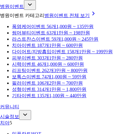
병원이벤트
병원이벤트 카테고리
병원이벤트
전체 보기
폭염케어
이벤트 56개
1,000원 ~ 135만원
썸머뷰티
이벤트 63개
1만원 ~ 198만원
라스트찬스
이벤트 59개
1,000원 ~ 245만원
치아
이벤트 187개
1만원 ~ 600만원
다이어트/지방흡입
이벤트 158개
1만원 ~ 199만원
피부
이벤트 303개
1만원 ~ 280만원
시력
이벤트 46개
1,000원 ~ 600만원
리프팅
이벤트 262개
3만원 ~ 800만원
보톡스
이벤트 74개
1,000원 ~ 59만원
필러
이벤트 106개
2만원 ~ 700만원
성형
이벤트 314개
1만원 ~ 1,800만원
기타
이벤트 135개
1,100원 ~ 440만원
커뮤니티
시술정보
치아
5
임플란트
HOT