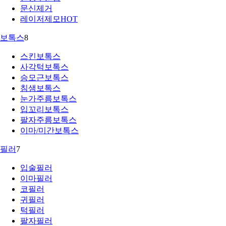
문신제거
레이저제모
HOT
보톡스
8
스킨보톡스
사각턱보톡스
승모근보톡스
침샘보톡스
눈가주름보톡스
입꼬리보톡스
팔자주름보톡스
이마/미간보톡스
필러
7
입술필러
이마필러
코필러
귀필러
턱필러
팔자필러