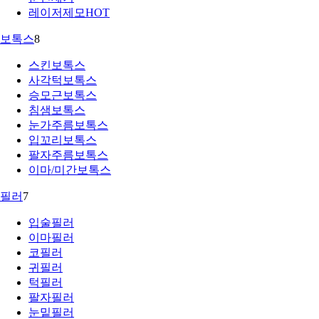
레이저제모
HOT
보톡스
8
스킨보톡스
사각턱보톡스
승모근보톡스
침샘보톡스
눈가주름보톡스
입꼬리보톡스
팔자주름보톡스
이마/미간보톡스
필러
7
입술필러
이마필러
코필러
귀필러
턱필러
팔자필러
눈밑필러