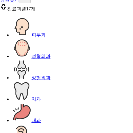
진료과별
17개
피부과
성형외과
정형외과
치과
내과