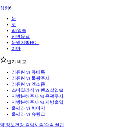
성형
6
눈
코
입/입술
안면윤곽
눈밑지방
HOT
이마
인기 비교
리쥬란 vs 쥬베룩
리쥬란 vs 물광주사
리쥬란 vs 엑소좀
스마일라식 vs 렌즈삽입술
지방분해주사 vs 윤곽주사
지방분해주사 vs 지방흡입
울쎄라 vs 써마지
울쎄라 vs 슈링크
약 정보
건강 칼럼
시술/수술 꿀팁