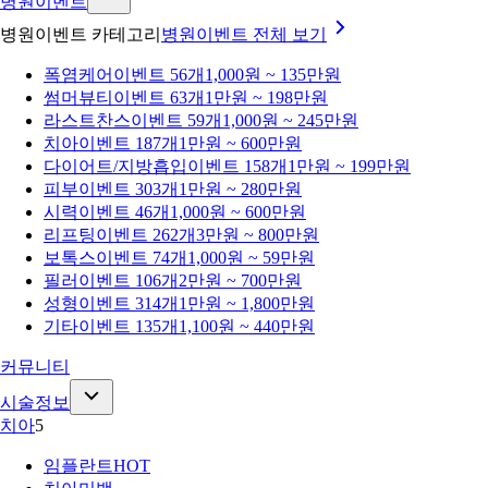
병원이벤트
병원이벤트 카테고리
병원이벤트
전체 보기
폭염케어
이벤트 56개
1,000원 ~ 135만원
썸머뷰티
이벤트 63개
1만원 ~ 198만원
라스트찬스
이벤트 59개
1,000원 ~ 245만원
치아
이벤트 187개
1만원 ~ 600만원
다이어트/지방흡입
이벤트 158개
1만원 ~ 199만원
피부
이벤트 303개
1만원 ~ 280만원
시력
이벤트 46개
1,000원 ~ 600만원
리프팅
이벤트 262개
3만원 ~ 800만원
보톡스
이벤트 74개
1,000원 ~ 59만원
필러
이벤트 106개
2만원 ~ 700만원
성형
이벤트 314개
1만원 ~ 1,800만원
기타
이벤트 135개
1,100원 ~ 440만원
커뮤니티
시술정보
치아
5
임플란트
HOT