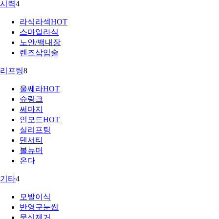
시력
4
라식라섹
HOT
스마일라식
노안/백내장
렌즈삽입술
리프팅
8
울쎄라
HOT
슈링크
써마지
인모드
HOT
실리프팅
덴서티
볼뉴머
온다
기타
4
모발이식
반영구눈썹
문신제거