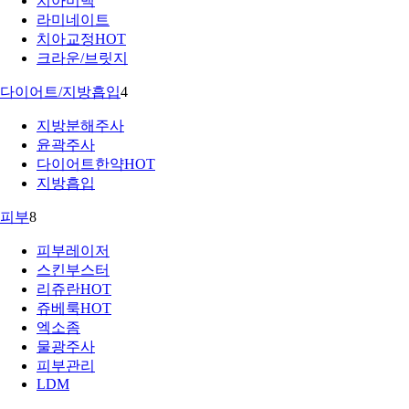
치아미백
라미네이트
치아교정
HOT
크라운/브릿지
다이어트/지방흡입
4
지방분해주사
윤곽주사
다이어트한약
HOT
지방흡입
피부
8
피부레이저
스킨부스터
리쥬란
HOT
쥬베룩
HOT
엑소좀
물광주사
피부관리
LDM