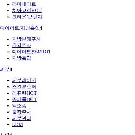
라미네이트
치아교정
HOT
크라운/브릿지
다이어트/지방흡입
4
지방분해주사
윤곽주사
다이어트한약
HOT
지방흡입
피부
8
피부레이저
스킨부스터
리쥬란
HOT
쥬베룩
HOT
엑소좀
물광주사
피부관리
LDM
시력
4