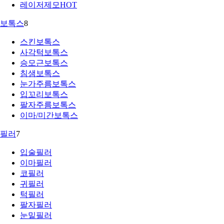
레이저제모
HOT
보톡스
8
스킨보톡스
사각턱보톡스
승모근보톡스
침샘보톡스
눈가주름보톡스
입꼬리보톡스
팔자주름보톡스
이마/미간보톡스
필러
7
입술필러
이마필러
코필러
귀필러
턱필러
팔자필러
눈밑필러