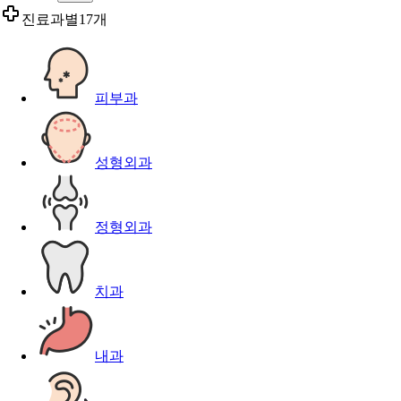
진료과별
17개
피부과
성형외과
정형외과
치과
내과