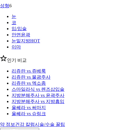
성형
6
눈
코
입/입술
안면윤곽
눈밑지방
HOT
이마
인기 비교
리쥬란 vs 쥬베룩
리쥬란 vs 물광주사
리쥬란 vs 엑소좀
스마일라식 vs 렌즈삽입술
지방분해주사 vs 윤곽주사
지방분해주사 vs 지방흡입
울쎄라 vs 써마지
울쎄라 vs 슈링크
약 정보
건강 칼럼
시술/수술 꿀팁