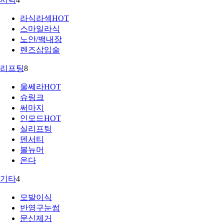
라식라섹
HOT
스마일라식
노안/백내장
렌즈삽입술
리프팅
8
울쎄라
HOT
슈링크
써마지
인모드
HOT
실리프팅
덴서티
볼뉴머
온다
기타
4
모발이식
반영구눈썹
문신제거