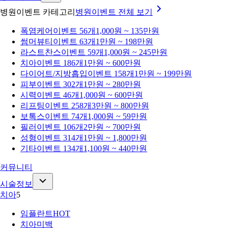
병원이벤트 카테고리
병원이벤트
전체 보기
폭염케어
이벤트 56개
1,000원 ~ 135만원
썸머뷰티
이벤트 63개
1만원 ~ 198만원
라스트찬스
이벤트 59개
1,000원 ~ 245만원
치아
이벤트 186개
1만원 ~ 600만원
다이어트/지방흡입
이벤트 158개
1만원 ~ 199만원
피부
이벤트 302개
1만원 ~ 280만원
시력
이벤트 46개
1,000원 ~ 600만원
리프팅
이벤트 258개
3만원 ~ 800만원
보톡스
이벤트 74개
1,000원 ~ 59만원
필러
이벤트 106개
2만원 ~ 700만원
성형
이벤트 314개
1만원 ~ 1,800만원
기타
이벤트 134개
1,100원 ~ 440만원
커뮤니티
시술정보
치아
5
임플란트
HOT
치아미백