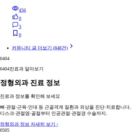
456
0
3
0
커뮤니티 글 더보기 (848건)
04
04
04
04
진료과 알아보기
정형외과 진료 정보
진료과 정보를 확인해 보세요
뼈·관절·근육·인대 등 근골격계 질환과 외상을 진단·치료합니다.
디스크·관절염·골절부터 인공관절·관절경 수술까지.
정형외과 정보 자세히 보기 ›
05
05