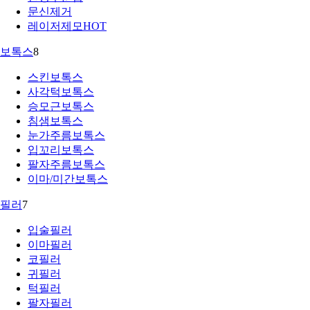
문신제거
레이저제모
HOT
보톡스
8
스킨보톡스
사각턱보톡스
승모근보톡스
침샘보톡스
눈가주름보톡스
입꼬리보톡스
팔자주름보톡스
이마/미간보톡스
필러
7
입술필러
이마필러
코필러
귀필러
턱필러
팔자필러