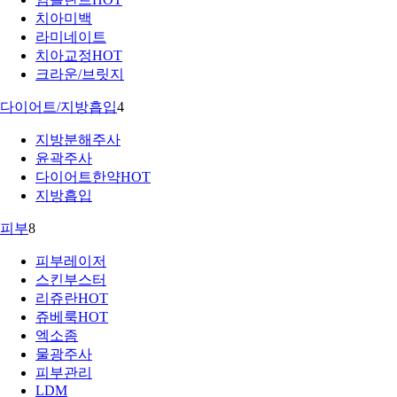
치아미백
라미네이트
치아교정
HOT
크라운/브릿지
다이어트/지방흡입
4
지방분해주사
윤곽주사
다이어트한약
HOT
지방흡입
피부
8
피부레이저
스킨부스터
리쥬란
HOT
쥬베룩
HOT
엑소좀
물광주사
피부관리
LDM