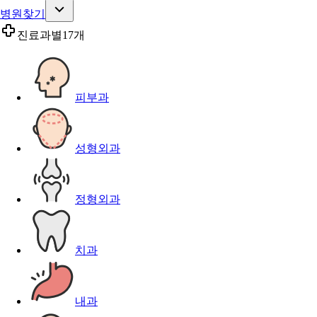
병원찾기
진료과별
17개
피부과
성형외과
정형외과
치과
내과