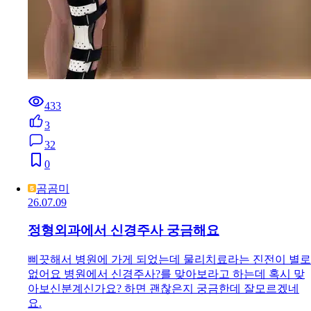
433
3
32
0
곰곰미
26.07.09
정형외과에서 신경주사 궁금해요
삐끗해서 병원에 가게 되었는데 물리치료라는 진전이 별로
없어요 병원에서 신경주사?를 맞아보라고 하는데 혹시 맞
아보신분계신가요? 하면 괜찮은지 궁금한데 잘모르겠네
요.