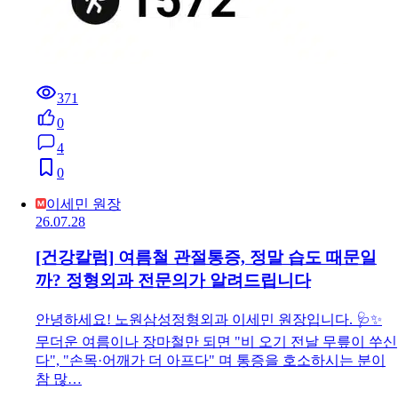
371
0
4
0
이세민 원장
26.07.28
[건강칼럼] 여름철 관절통증, 정말 습도 때문일
까? 정형외과 전문의가 알려드립니다
안녕하세요! 노원삼성정형외과 이세민 원장입니다. 🩺✨
무더운 여름이나 장마철만 되면 "비 오기 전날 무릎이 쑤신
다", "손목·어깨가 더 아프다" 며 통증을 호소하시는 분이
참 많…