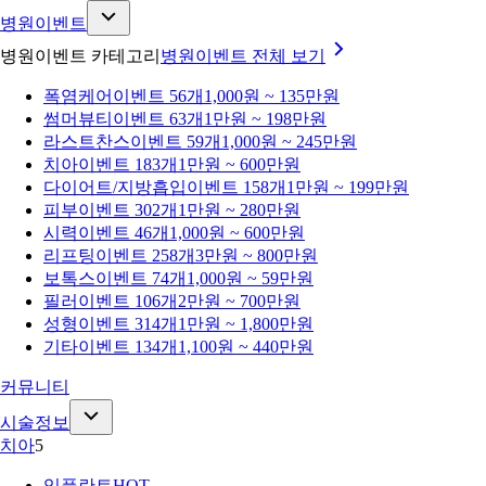
병원이벤트
병원이벤트 카테고리
병원이벤트
전체 보기
폭염케어
이벤트 56개
1,000원 ~ 135만원
썸머뷰티
이벤트 63개
1만원 ~ 198만원
라스트찬스
이벤트 59개
1,000원 ~ 245만원
치아
이벤트 183개
1만원 ~ 600만원
다이어트/지방흡입
이벤트 158개
1만원 ~ 199만원
피부
이벤트 302개
1만원 ~ 280만원
시력
이벤트 46개
1,000원 ~ 600만원
리프팅
이벤트 258개
3만원 ~ 800만원
보톡스
이벤트 74개
1,000원 ~ 59만원
필러
이벤트 106개
2만원 ~ 700만원
성형
이벤트 314개
1만원 ~ 1,800만원
기타
이벤트 134개
1,100원 ~ 440만원
커뮤니티
시술정보
치아
5
임플란트
HOT