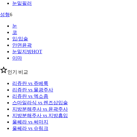
눈밑필러
성형
6
눈
코
입/입술
안면윤곽
눈밑지방
HOT
이마
인기 비교
리쥬란 vs 쥬베룩
리쥬란 vs 물광주사
리쥬란 vs 엑소좀
스마일라식 vs 렌즈삽입술
지방분해주사 vs 윤곽주사
지방분해주사 vs 지방흡입
울쎄라 vs 써마지
울쎄라 vs 슈링크