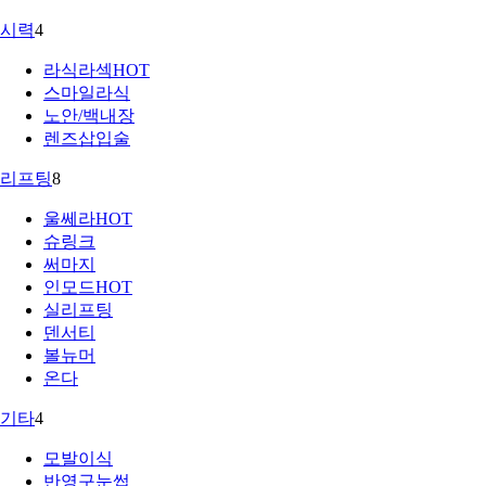
시력
4
라식라섹
HOT
스마일라식
노안/백내장
렌즈삽입술
리프팅
8
울쎄라
HOT
슈링크
써마지
인모드
HOT
실리프팅
덴서티
볼뉴머
온다
기타
4
모발이식
반영구눈썹