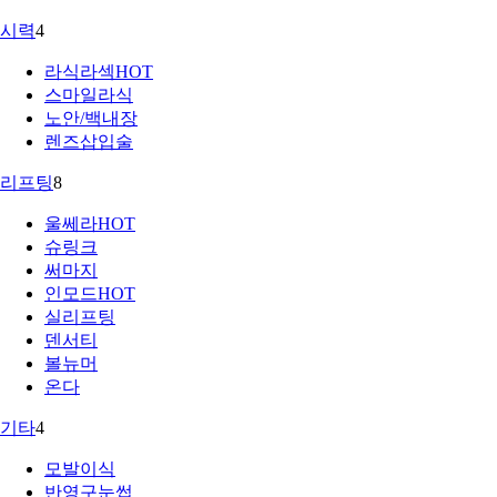
시력
4
라식라섹
HOT
스마일라식
노안/백내장
렌즈삽입술
리프팅
8
울쎄라
HOT
슈링크
써마지
인모드
HOT
실리프팅
덴서티
볼뉴머
온다
기타
4
모발이식
반영구눈썹