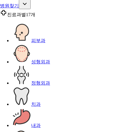
병원찾기
진료과별
17개
피부과
성형외과
정형외과
치과
내과