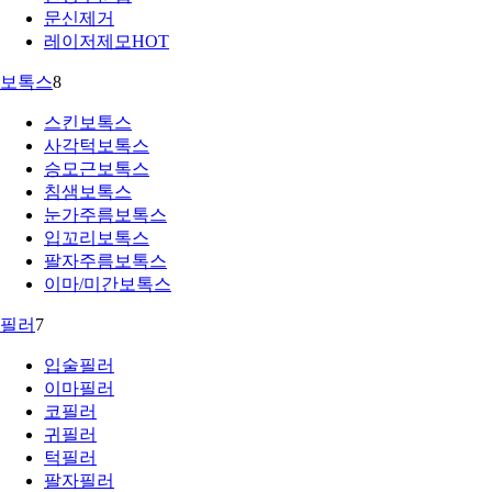
문신제거
레이저제모
HOT
보톡스
8
스킨보톡스
사각턱보톡스
승모근보톡스
침샘보톡스
눈가주름보톡스
입꼬리보톡스
팔자주름보톡스
이마/미간보톡스
필러
7
입술필러
이마필러
코필러
귀필러
턱필러
팔자필러