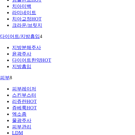
치아미백
라미네이트
치아교정
HOT
크라운/브릿지
다이어트/지방흡입
4
지방분해주사
윤곽주사
다이어트한약
HOT
지방흡입
피부
8
피부레이저
스킨부스터
리쥬란
HOT
쥬베룩
HOT
엑소좀
물광주사
피부관리
LDM