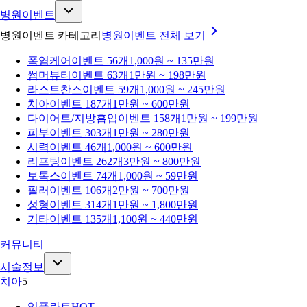
병원이벤트
병원이벤트 카테고리
병원이벤트
전체 보기
폭염케어
이벤트 56개
1,000원 ~ 135만원
썸머뷰티
이벤트 63개
1만원 ~ 198만원
라스트찬스
이벤트 59개
1,000원 ~ 245만원
치아
이벤트 187개
1만원 ~ 600만원
다이어트/지방흡입
이벤트 158개
1만원 ~ 199만원
피부
이벤트 303개
1만원 ~ 280만원
시력
이벤트 46개
1,000원 ~ 600만원
리프팅
이벤트 262개
3만원 ~ 800만원
보톡스
이벤트 74개
1,000원 ~ 59만원
필러
이벤트 106개
2만원 ~ 700만원
성형
이벤트 314개
1만원 ~ 1,800만원
기타
이벤트 135개
1,100원 ~ 440만원
커뮤니티
시술정보
치아
5
임플란트
HOT