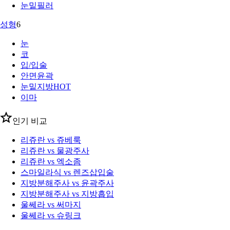
눈밑필러
성형
6
눈
코
입/입술
안면윤곽
눈밑지방
HOT
이마
인기 비교
리쥬란 vs 쥬베룩
리쥬란 vs 물광주사
리쥬란 vs 엑소좀
스마일라식 vs 렌즈삽입술
지방분해주사 vs 윤곽주사
지방분해주사 vs 지방흡입
울쎄라 vs 써마지
울쎄라 vs 슈링크