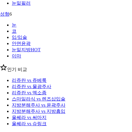
눈밑필러
성형
6
눈
코
입/입술
안면윤곽
눈밑지방
HOT
이마
인기 비교
리쥬란 vs 쥬베룩
리쥬란 vs 물광주사
리쥬란 vs 엑소좀
스마일라식 vs 렌즈삽입술
지방분해주사 vs 윤곽주사
지방분해주사 vs 지방흡입
울쎄라 vs 써마지
울쎄라 vs 슈링크