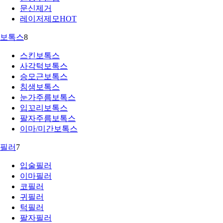
문신제거
레이저제모
HOT
보톡스
8
스킨보톡스
사각턱보톡스
승모근보톡스
침샘보톡스
눈가주름보톡스
입꼬리보톡스
팔자주름보톡스
이마/미간보톡스
필러
7
입술필러
이마필러
코필러
귀필러
턱필러
팔자필러