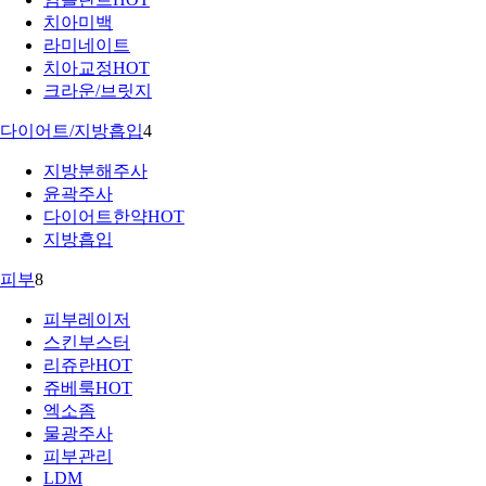
치아미백
라미네이트
치아교정
HOT
크라운/브릿지
다이어트/지방흡입
4
지방분해주사
윤곽주사
다이어트한약
HOT
지방흡입
피부
8
피부레이저
스킨부스터
리쥬란
HOT
쥬베룩
HOT
엑소좀
물광주사
피부관리
LDM