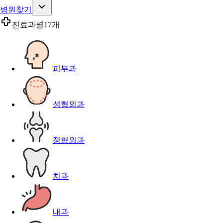
병원찾기
진료과별
17개
피부과
성형외과
정형외과
치과
내과