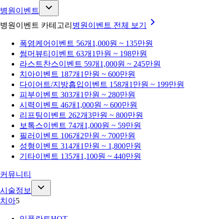
병원이벤트
병원이벤트 카테고리
병원이벤트
전체 보기
폭염케어
이벤트 56개
1,000원 ~ 135만원
썸머뷰티
이벤트 63개
1만원 ~ 198만원
라스트찬스
이벤트 59개
1,000원 ~ 245만원
치아
이벤트 187개
1만원 ~ 600만원
다이어트/지방흡입
이벤트 158개
1만원 ~ 199만원
피부
이벤트 303개
1만원 ~ 280만원
시력
이벤트 46개
1,000원 ~ 600만원
리프팅
이벤트 262개
3만원 ~ 800만원
보톡스
이벤트 74개
1,000원 ~ 59만원
필러
이벤트 106개
2만원 ~ 700만원
성형
이벤트 314개
1만원 ~ 1,800만원
기타
이벤트 135개
1,100원 ~ 440만원
커뮤니티
시술정보
치아
5
임플란트
HOT