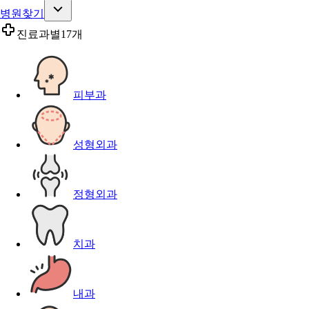
병원찾기
진료과별
17개
피부과
성형외과
정형외과
치과
내과