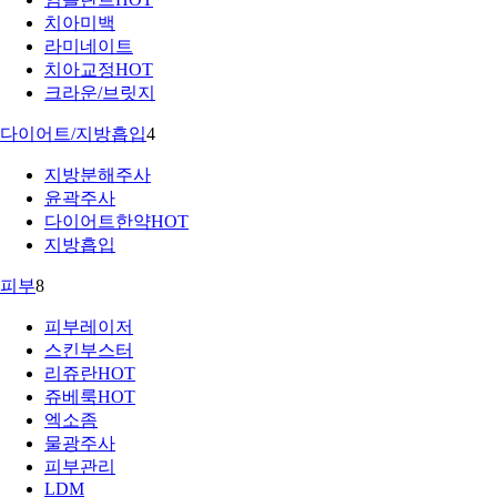
치아미백
라미네이트
치아교정
HOT
크라운/브릿지
다이어트/지방흡입
4
지방분해주사
윤곽주사
다이어트한약
HOT
지방흡입
피부
8
피부레이저
스킨부스터
리쥬란
HOT
쥬베룩
HOT
엑소좀
물광주사
피부관리
LDM