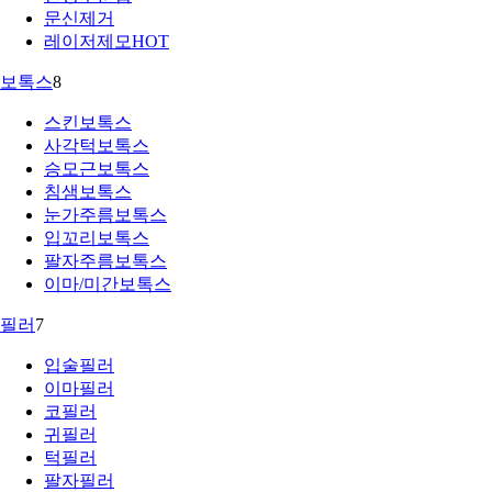
문신제거
레이저제모
HOT
보톡스
8
스킨보톡스
사각턱보톡스
승모근보톡스
침샘보톡스
눈가주름보톡스
입꼬리보톡스
팔자주름보톡스
이마/미간보톡스
필러
7
입술필러
이마필러
코필러
귀필러
턱필러
팔자필러