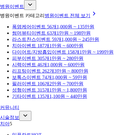
병원이벤트
병원이벤트 카테고리
병원이벤트
전체 보기
폭염케어
이벤트 56개
1,000원 ~ 135만원
썸머뷰티
이벤트 63개
1만원 ~ 198만원
라스트찬스
이벤트 59개
1,000원 ~ 245만원
치아
이벤트 187개
1만원 ~ 600만원
다이어트/지방흡입
이벤트 158개
1만원 ~ 199만원
피부
이벤트 305개
1만원 ~ 280만원
시력
이벤트 46개
1,000원 ~ 600만원
리프팅
이벤트 262개
3만원 ~ 800만원
보톡스
이벤트 74개
1,000원 ~ 59만원
필러
이벤트 106개
2만원 ~ 700만원
성형
이벤트 315개
1만원 ~ 1,800만원
기타
이벤트 135개
1,100원 ~ 440만원
커뮤니티
시술정보
치아
5
임플란트
HOT