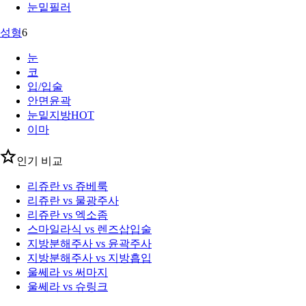
눈밑필러
성형
6
눈
코
입/입술
안면윤곽
눈밑지방
HOT
이마
인기 비교
리쥬란 vs 쥬베룩
리쥬란 vs 물광주사
리쥬란 vs 엑소좀
스마일라식 vs 렌즈삽입술
지방분해주사 vs 윤곽주사
지방분해주사 vs 지방흡입
울쎄라 vs 써마지
울쎄라 vs 슈링크