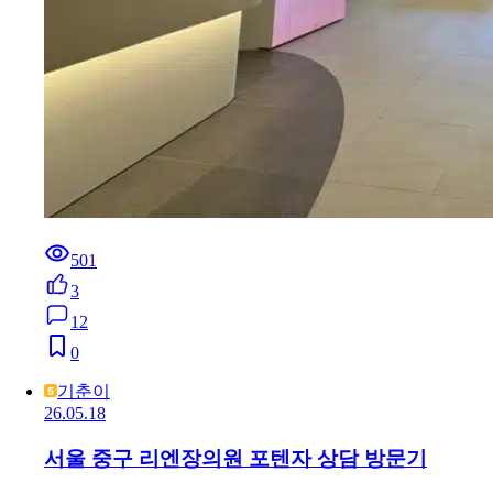
501
3
12
0
기춘이
26.05.18
서울 중구 리엔장의원 포텐자 상담 방문기