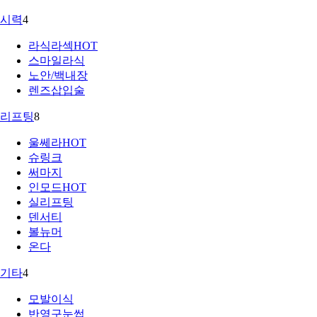
시력
4
라식라섹
HOT
스마일라식
노안/백내장
렌즈삽입술
리프팅
8
울쎄라
HOT
슈링크
써마지
인모드
HOT
실리프팅
덴서티
볼뉴머
온다
기타
4
모발이식
반영구눈썹