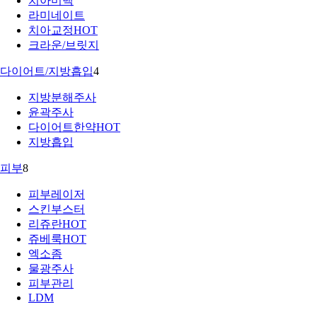
치아미백
라미네이트
치아교정
HOT
크라운/브릿지
다이어트/지방흡입
4
지방분해주사
윤곽주사
다이어트한약
HOT
지방흡입
피부
8
피부레이저
스킨부스터
리쥬란
HOT
쥬베룩
HOT
엑소좀
물광주사
피부관리
LDM