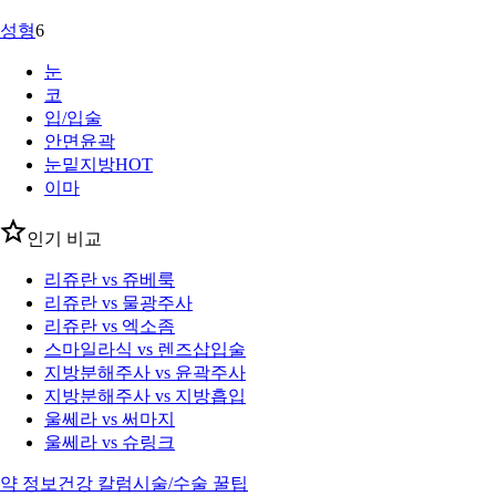
성형
6
눈
코
입/입술
안면윤곽
눈밑지방
HOT
이마
인기 비교
리쥬란 vs 쥬베룩
리쥬란 vs 물광주사
리쥬란 vs 엑소좀
스마일라식 vs 렌즈삽입술
지방분해주사 vs 윤곽주사
지방분해주사 vs 지방흡입
울쎄라 vs 써마지
울쎄라 vs 슈링크
약 정보
건강 칼럼
시술/수술 꿀팁