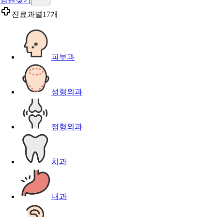
진료과별
17개
피부과
성형외과
정형외과
치과
내과