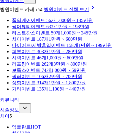
병원이벤트
병원이벤트 카테고리
병원이벤트
전체 보기
폭염케어
이벤트 56개
1,000원 ~ 135만원
썸머뷰티
이벤트 63개
1만원 ~ 198만원
라스트찬스
이벤트 59개
1,000원 ~ 245만원
치아
이벤트 187개
1만원 ~ 600만원
다이어트/지방흡입
이벤트 158개
1만원 ~ 199만원
피부
이벤트 303개
1만원 ~ 280만원
시력
이벤트 46개
1,000원 ~ 600만원
리프팅
이벤트 262개
3만원 ~ 800만원
보톡스
이벤트 74개
1,000원 ~ 59만원
필러
이벤트 106개
2만원 ~ 700만원
성형
이벤트 314개
1만원 ~ 1,800만원
기타
이벤트 135개
1,100원 ~ 440만원
커뮤니티
시술정보
치아
5
임플란트
HOT