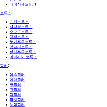
레이저제모
HOT
보톡스
8
스킨보톡스
사각턱보톡스
승모근보톡스
침샘보톡스
눈가주름보톡스
입꼬리보톡스
팔자주름보톡스
이마/미간보톡스
필러
7
입술필러
이마필러
코필러
귀필러
턱필러
팔자필러
눈밑필러