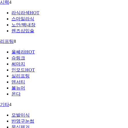
시력
4
라식라섹
HOT
스마일라식
노안/백내장
렌즈삽입술
리프팅
8
울쎄라
HOT
슈링크
써마지
인모드
HOT
실리프팅
덴서티
볼뉴머
온다
기타
4
모발이식
반영구눈썹
문신제거