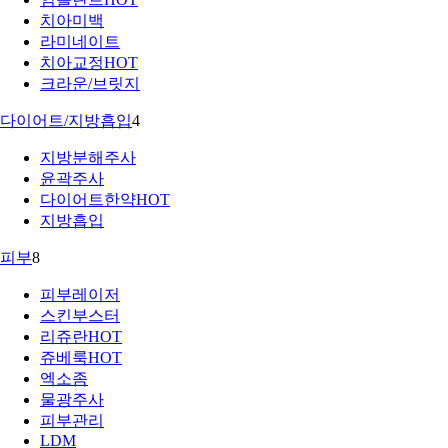
치아미백
라미네이트
치아교정
HOT
크라운/브릿지
다이어트/지방흡입
4
지방분해주사
윤곽주사
다이어트한약
HOT
지방흡입
피부
8
피부레이저
스킨부스터
리쥬란
HOT
쥬베룩
HOT
엑소좀
물광주사
피부관리
LDM