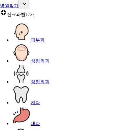
병원찾기
진료과별
17개
피부과
성형외과
정형외과
치과
내과