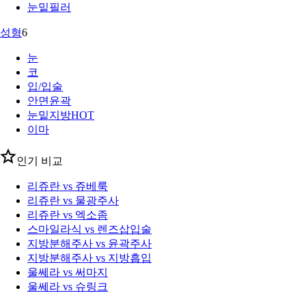
눈밑필러
성형
6
눈
코
입/입술
안면윤곽
눈밑지방
HOT
이마
인기 비교
리쥬란 vs 쥬베룩
리쥬란 vs 물광주사
리쥬란 vs 엑소좀
스마일라식 vs 렌즈삽입술
지방분해주사 vs 윤곽주사
지방분해주사 vs 지방흡입
울쎄라 vs 써마지
울쎄라 vs 슈링크