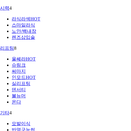
시력
4
라식라섹
HOT
스마일라식
노안/백내장
렌즈삽입술
리프팅
8
울쎄라
HOT
슈링크
써마지
인모드
HOT
실리프팅
덴서티
볼뉴머
온다
기타
4
모발이식
반영구눈썹