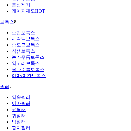
문신제거
레이저제모
HOT
보톡스
8
스킨보톡스
사각턱보톡스
승모근보톡스
침샘보톡스
눈가주름보톡스
입꼬리보톡스
팔자주름보톡스
이마/미간보톡스
필러
7
입술필러
이마필러
코필러
귀필러
턱필러
팔자필러