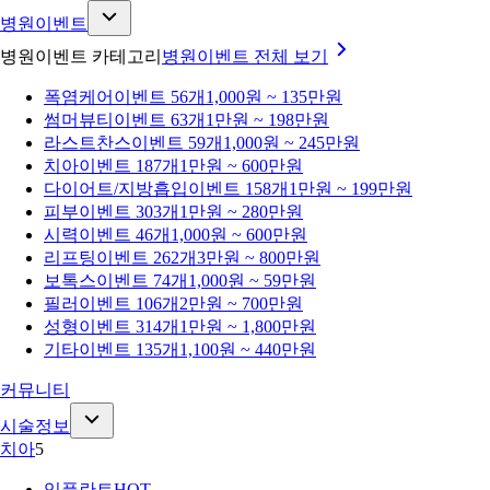
병원이벤트
병원이벤트 카테고리
병원이벤트
전체 보기
폭염케어
이벤트 56개
1,000원 ~ 135만원
썸머뷰티
이벤트 63개
1만원 ~ 198만원
라스트찬스
이벤트 59개
1,000원 ~ 245만원
치아
이벤트 187개
1만원 ~ 600만원
다이어트/지방흡입
이벤트 158개
1만원 ~ 199만원
피부
이벤트 303개
1만원 ~ 280만원
시력
이벤트 46개
1,000원 ~ 600만원
리프팅
이벤트 262개
3만원 ~ 800만원
보톡스
이벤트 74개
1,000원 ~ 59만원
필러
이벤트 106개
2만원 ~ 700만원
성형
이벤트 314개
1만원 ~ 1,800만원
기타
이벤트 135개
1,100원 ~ 440만원
커뮤니티
시술정보
치아
5
임플란트
HOT