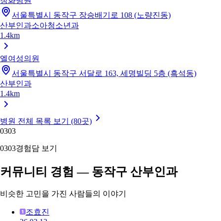
청화병원
서울특별시 동작구 장승배기로 108 (노량진동)
산부인과
소아청소년과
1.4km
엘여성의원
서울특별시 동작구 서달로 163, 세명빌딩 5층 (흑석동)
산부인과
1.4km
병원 전체 목록 보기 (80곳)
03
03
03
03
경험담 보기
커뮤니티 경험 — 동작구 산부인과
비슷한 고민을 가진 사람들의 이야기
조효진