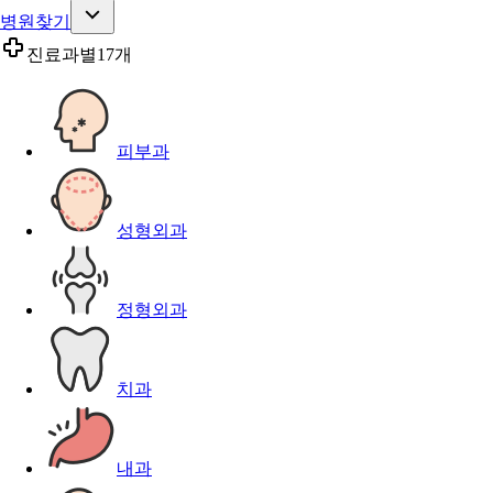
병원찾기
진료과별
17개
피부과
성형외과
정형외과
치과
내과