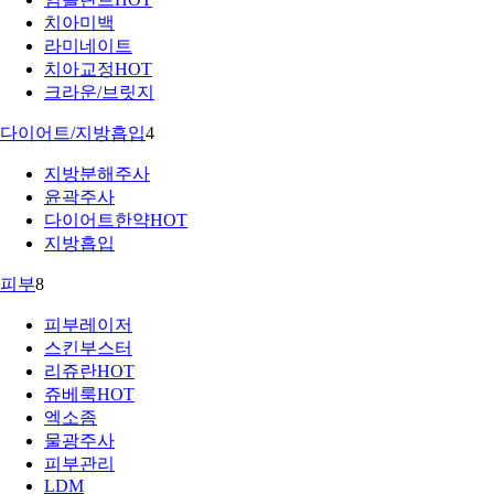
치아미백
라미네이트
치아교정
HOT
크라운/브릿지
다이어트/지방흡입
4
지방분해주사
윤곽주사
다이어트한약
HOT
지방흡입
피부
8
피부레이저
스킨부스터
리쥬란
HOT
쥬베룩
HOT
엑소좀
물광주사
피부관리
LDM