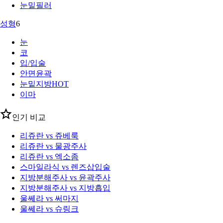
눈밑필러
성형
6
눈
코
입/입술
안면윤곽
눈밑지방
HOT
이마
인기 비교
리쥬란 vs 쥬베룩
리쥬란 vs 물광주사
리쥬란 vs 엑소좀
스마일라식 vs 렌즈삽입술
지방분해주사 vs 윤곽주사
지방분해주사 vs 지방흡입
울쎄라 vs 써마지
울쎄라 vs 슈링크