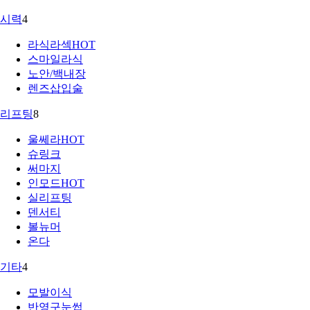
시력
4
라식라섹
HOT
스마일라식
노안/백내장
렌즈삽입술
리프팅
8
울쎄라
HOT
슈링크
써마지
인모드
HOT
실리프팅
덴서티
볼뉴머
온다
기타
4
모발이식
반영구눈썹