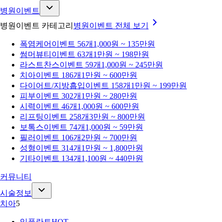
병원이벤트
병원이벤트 카테고리
병원이벤트
전체 보기
폭염케어
이벤트 56개
1,000원 ~ 135만원
썸머뷰티
이벤트 63개
1만원 ~ 198만원
라스트찬스
이벤트 59개
1,000원 ~ 245만원
치아
이벤트 186개
1만원 ~ 600만원
다이어트/지방흡입
이벤트 158개
1만원 ~ 199만원
피부
이벤트 302개
1만원 ~ 280만원
시력
이벤트 46개
1,000원 ~ 600만원
리프팅
이벤트 258개
3만원 ~ 800만원
보톡스
이벤트 74개
1,000원 ~ 59만원
필러
이벤트 106개
2만원 ~ 700만원
성형
이벤트 314개
1만원 ~ 1,800만원
기타
이벤트 134개
1,100원 ~ 440만원
커뮤니티
시술정보
치아
5
임플란트
HOT