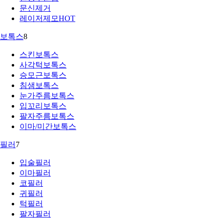
문신제거
레이저제모
HOT
보톡스
8
스킨보톡스
사각턱보톡스
승모근보톡스
침샘보톡스
눈가주름보톡스
입꼬리보톡스
팔자주름보톡스
이마/미간보톡스
필러
7
입술필러
이마필러
코필러
귀필러
턱필러
팔자필러