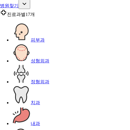
병원찾기
진료과별
17개
피부과
성형외과
정형외과
치과
내과