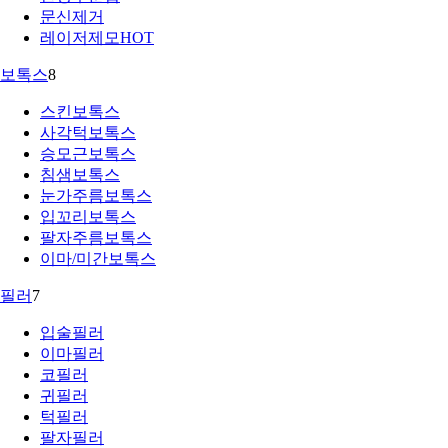
문신제거
레이저제모
HOT
보톡스
8
스킨보톡스
사각턱보톡스
승모근보톡스
침샘보톡스
눈가주름보톡스
입꼬리보톡스
팔자주름보톡스
이마/미간보톡스
필러
7
입술필러
이마필러
코필러
귀필러
턱필러
팔자필러