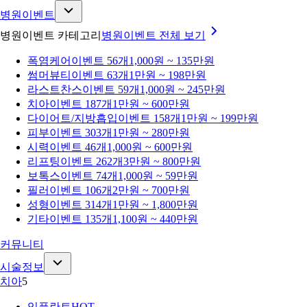
병원이벤트
병원이벤트 카테고리
병원이벤트
전체 보기
폭염케어
이벤트 56개
1,000원 ~ 135만원
썸머뷰티
이벤트 63개
1만원 ~ 198만원
라스트찬스
이벤트 59개
1,000원 ~ 245만원
치아
이벤트 187개
1만원 ~ 600만원
다이어트/지방흡입
이벤트 158개
1만원 ~ 199만원
피부
이벤트 303개
1만원 ~ 280만원
시력
이벤트 46개
1,000원 ~ 600만원
리프팅
이벤트 262개
3만원 ~ 800만원
보톡스
이벤트 74개
1,000원 ~ 59만원
필러
이벤트 106개
2만원 ~ 700만원
성형
이벤트 314개
1만원 ~ 1,800만원
기타
이벤트 135개
1,100원 ~ 440만원
커뮤니티
시술정보
치아
5
임플란트
HOT