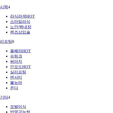
시력
4
라식라섹
HOT
스마일라식
노안/백내장
렌즈삽입술
리프팅
8
울쎄라
HOT
슈링크
써마지
인모드
HOT
실리프팅
덴서티
볼뉴머
온다
기타
4
모발이식
반영구눈썹