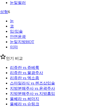
눈밑필러
성형
6
눈
코
입/입술
안면윤곽
눈밑지방
HOT
이마
인기 비교
리쥬란 vs 쥬베룩
리쥬란 vs 물광주사
리쥬란 vs 엑소좀
스마일라식 vs 렌즈삽입술
지방분해주사 vs 윤곽주사
지방분해주사 vs 지방흡입
울쎄라 vs 써마지
울쎄라 vs 슈링크