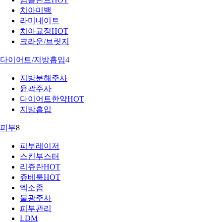
치아미백
라미네이트
치아교정
HOT
크라운/브릿지
다이어트/지방흡입
4
지방분해주사
윤곽주사
다이어트한약
HOT
지방흡입
피부
8
피부레이저
스킨부스터
리쥬란
HOT
쥬베룩
HOT
엑소좀
물광주사
피부관리
LDM