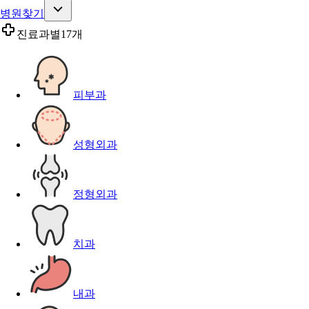
병원찾기
진료과별
17개
피부과
성형외과
정형외과
치과
내과