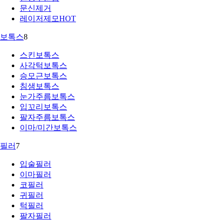
문신제거
레이저제모
HOT
보톡스
8
스킨보톡스
사각턱보톡스
승모근보톡스
침샘보톡스
눈가주름보톡스
입꼬리보톡스
팔자주름보톡스
이마/미간보톡스
필러
7
입술필러
이마필러
코필러
귀필러
턱필러
팔자필러