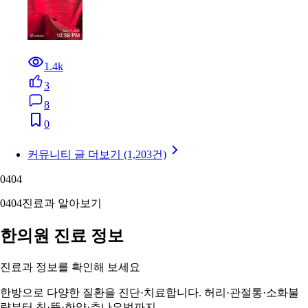
1.4k
3
8
0
커뮤니티 글 더보기 (1,203건)
04
04
04
04
진료과 알아보기
한의원 진료 정보
진료과 정보를 확인해 보세요
한방으로 다양한 질환을 진단·치료합니다. 허리·관절통·소화불
량부터 침·뜸·한약·추나요법까지.