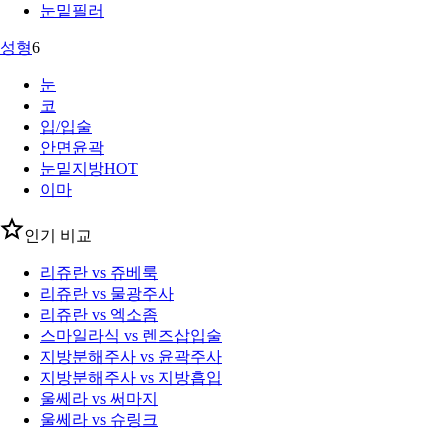
눈밑필러
성형
6
눈
코
입/입술
안면윤곽
눈밑지방
HOT
이마
인기 비교
리쥬란 vs 쥬베룩
리쥬란 vs 물광주사
리쥬란 vs 엑소좀
스마일라식 vs 렌즈삽입술
지방분해주사 vs 윤곽주사
지방분해주사 vs 지방흡입
울쎄라 vs 써마지
울쎄라 vs 슈링크