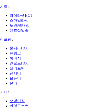
시력
4
라식라섹
HOT
스마일라식
노안/백내장
렌즈삽입술
리프팅
8
울쎄라
HOT
슈링크
써마지
인모드
HOT
실리프팅
덴서티
볼뉴머
온다
기타
4
모발이식
반영구눈썹