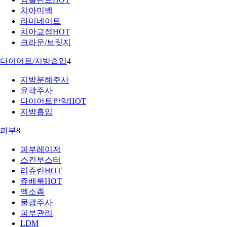
치아미백
라미네이트
치아교정
HOT
크라운/브릿지
다이어트/지방흡입
4
지방분해주사
윤곽주사
다이어트한약
HOT
지방흡입
피부
8
피부레이저
스킨부스터
리쥬란
HOT
쥬베룩
HOT
엑소좀
물광주사
피부관리
LDM