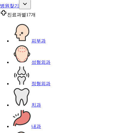
병원찾기
진료과별
17개
피부과
성형외과
정형외과
치과
내과