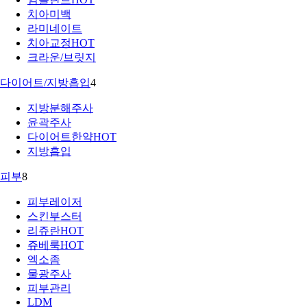
치아미백
라미네이트
치아교정
HOT
크라운/브릿지
다이어트/지방흡입
4
지방분해주사
윤곽주사
다이어트한약
HOT
지방흡입
피부
8
피부레이저
스킨부스터
리쥬란
HOT
쥬베룩
HOT
엑소좀
물광주사
피부관리
LDM