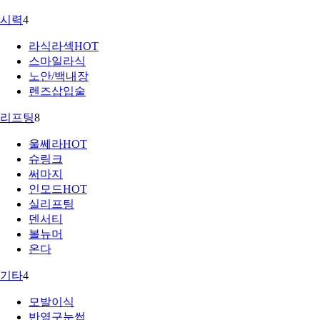
시력
4
라식라섹
HOT
스마일라식
노안/백내장
렌즈삽입술
리프팅
8
울쎄라
HOT
슈링크
써마지
인모드
HOT
실리프팅
덴서티
볼뉴머
온다
기타
4
모발이식
반영구눈썹