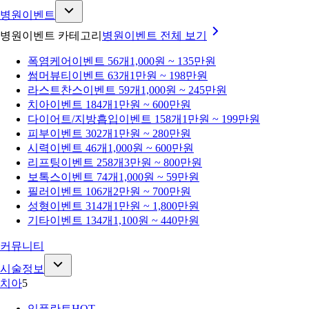
병원이벤트
병원이벤트 카테고리
병원이벤트
전체 보기
폭염케어
이벤트 56개
1,000원 ~ 135만원
썸머뷰티
이벤트 63개
1만원 ~ 198만원
라스트찬스
이벤트 59개
1,000원 ~ 245만원
치아
이벤트 184개
1만원 ~ 600만원
다이어트/지방흡입
이벤트 158개
1만원 ~ 199만원
피부
이벤트 302개
1만원 ~ 280만원
시력
이벤트 46개
1,000원 ~ 600만원
리프팅
이벤트 258개
3만원 ~ 800만원
보톡스
이벤트 74개
1,000원 ~ 59만원
필러
이벤트 106개
2만원 ~ 700만원
성형
이벤트 314개
1만원 ~ 1,800만원
기타
이벤트 134개
1,100원 ~ 440만원
커뮤니티
시술정보
치아
5
임플란트
HOT