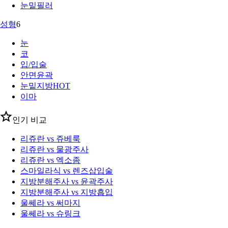
눈밑필러
성형
6
눈
코
입/입술
안면윤곽
눈밑지방
HOT
이마
인기 비교
리쥬란 vs 쥬베룩
리쥬란 vs 물광주사
리쥬란 vs 엑소좀
스마일라식 vs 렌즈삽입술
지방분해주사 vs 윤곽주사
지방분해주사 vs 지방흡입
울쎄라 vs 써마지
울쎄라 vs 슈링크