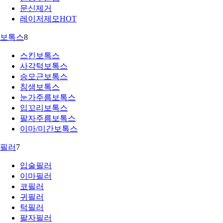
문신제거
레이저제모
HOT
보톡스
8
스킨보톡스
사각턱보톡스
승모근보톡스
침샘보톡스
눈가주름보톡스
입꼬리보톡스
팔자주름보톡스
이마/미간보톡스
필러
7
입술필러
이마필러
코필러
귀필러
턱필러
팔자필러