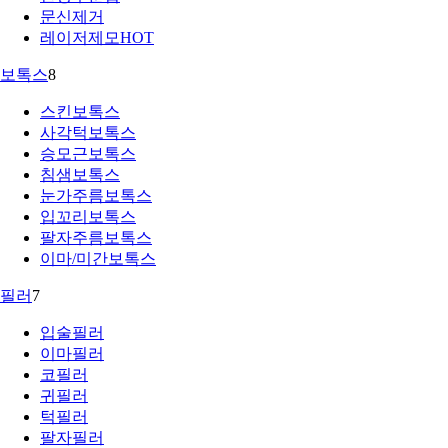
문신제거
레이저제모
HOT
보톡스
8
스킨보톡스
사각턱보톡스
승모근보톡스
침샘보톡스
눈가주름보톡스
입꼬리보톡스
팔자주름보톡스
이마/미간보톡스
필러
7
입술필러
이마필러
코필러
귀필러
턱필러
팔자필러