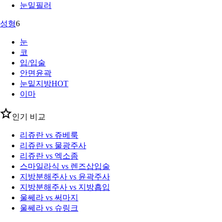
눈밑필러
성형
6
눈
코
입/입술
안면윤곽
눈밑지방
HOT
이마
인기 비교
리쥬란 vs 쥬베룩
리쥬란 vs 물광주사
리쥬란 vs 엑소좀
스마일라식 vs 렌즈삽입술
지방분해주사 vs 윤곽주사
지방분해주사 vs 지방흡입
울쎄라 vs 써마지
울쎄라 vs 슈링크