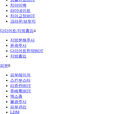
치아미백
라미네이트
치아교정
HOT
크라운/브릿지
다이어트/지방흡입
4
지방분해주사
윤곽주사
다이어트한약
HOT
지방흡입
피부
8
피부레이저
스킨부스터
리쥬란
HOT
쥬베룩
HOT
엑소좀
물광주사
피부관리
LDM