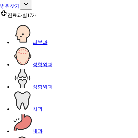
병원찾기
진료과별
17개
피부과
성형외과
정형외과
치과
내과