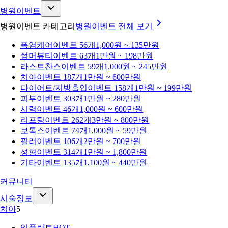
병원이벤트
병원이벤트 카테고리
병원이벤트
전체 보기
폭염케어
이벤트 56개
1,000원 ~ 135만원
썸머뷰티
이벤트 63개
1만원 ~ 198만원
라스트찬스
이벤트 59개
1,000원 ~ 245만원
치아
이벤트 187개
1만원 ~ 600만원
다이어트/지방흡입
이벤트 158개
1만원 ~ 199만원
피부
이벤트 303개
1만원 ~ 280만원
시력
이벤트 46개
1,000원 ~ 600만원
리프팅
이벤트 262개
3만원 ~ 800만원
보톡스
이벤트 74개
1,000원 ~ 59만원
필러
이벤트 106개
2만원 ~ 700만원
성형
이벤트 314개
1만원 ~ 1,800만원
기타
이벤트 135개
1,100원 ~ 440만원
커뮤니티
시술정보
치아
5
임플란트
HOT