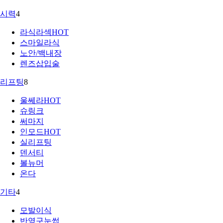
시력
4
라식라섹
HOT
스마일라식
노안/백내장
렌즈삽입술
리프팅
8
울쎄라
HOT
슈링크
써마지
인모드
HOT
실리프팅
덴서티
볼뉴머
온다
기타
4
모발이식
반영구눈썹